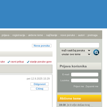
prijava
|
registracija
|
aktivne teme
|
najčitanije
|
nove poruke
|
autori
|
pretraga
Nova poruka
ruke
ravni prikaz
starije poruke gore
Prijava korisnika
E-mail:
pet 12.9.2025 15:29
Lozinka:
Odgovori
Citiraj
Aktivne teme
19:30
Je li više došao kraj