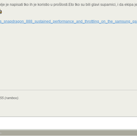
e je napisati tko ih je koristio u prošlosti.Eto tko su bili glavi suparnici, i da ekipa 
s_snapdragon_888_sustained_performance_and_throttling_on_the_samsung_gal
:55 (rambox).
»