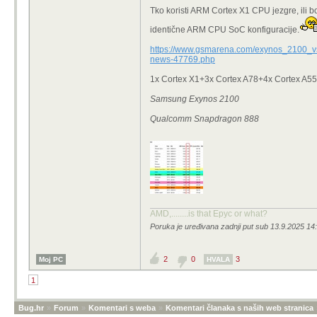
Tko koristi ARM Cortex X1 CPU jezgre, ili bolj
identične ARM CPU SoC konfiguracije.
https://www.gsmarena.com/exynos_2100_v
news-47769.php
1x Cortex X1+3x Cortex A78+4x Cortex A55
Samsung Exynos 2100
Qualcomm Snapdragon 888
AMD,........is that Epyc or what?
Poruka je uređivana zadnji put sub 13.9.2025 14
2
0
3
Moj PC
HVALA
1
Bug.hr
»
Forum
»
Komentari s weba
»
Komentari članaka s naših web stranica