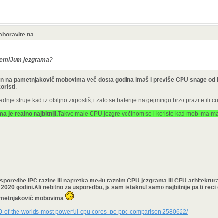
aboravite na
remiJum jezgrama
?
ealan na pametnjakovič mobovima več dosta godina imaš i previše CPU snage od
oristi
.
nje struje kad iz obiljno zaposliš, i zato se baterije na gejmingu brzo prazne ili c
je realno najbitniji.
Takve male CPU jezgre
večinom se i koriste kad mob ima mal
 usporedbe IPC razine ili napretka među raznim CPU jezgrama ili CPU arhitektur
 2020 godini.Ali nebitno za usporedbu, ja sam istaknul samo najbitnije pa ti reci
ametnjakovič mobovima
.
20-of-the-worlds-most-powerful-cpu-cores-ipc-ppc-comparison.2580622/