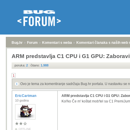
Bug.hr
»
Forum
»
Komentari s weba
»
Komentari članaka s naših web 
ARM predstavlja C1 CPU i G1 GPU: Zaboravi
poruka:
2
|
čitano:
1.988
1
Ovo je tema za komentiranje sadržaja Bug.hr portala. U nastavku se n
EricCartman
ARM predstavlja C1 CPU i G1 GPU: Zabor
10 godina
Kol'ko Če m' koštat mob'tel sa C1 PremiJu
OFFLINE