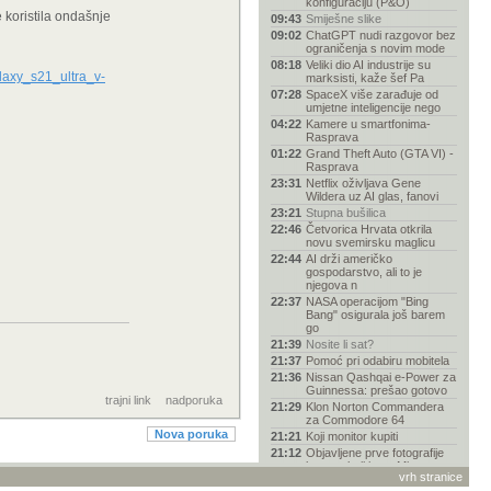
konfiguraciju (P&O)
je koristila ondašnje
09:43
Smiješne slike
09:02
ChatGPT nudi razgovor bez
ograničenja s novim mode
08:18
Veliki dio AI industrije su
axy_s21_ultra_v-
marksisti, kaže šef Pa
07:28
SpaceX više zarađuje od
umjetne inteligencije nego
04:22
Kamere u smartfonima-
Rasprava
01:22
Grand Theft Auto (GTA VI) -
Rasprava
23:31
Netflix oživljava Gene
Wildera uz AI glas, fanovi
23:21
Stupna bušilica
22:46
Četvorica Hrvata otkrila
novu svemirsku maglicu
22:44
AI drži američko
gospodarstvo, ali to je
njegova n
22:37
NASA operacijom "Bing
Bang" osigurala još barem
go
21:39
Nosite li sat?
21:37
Pomoć pri odabiru mobitela
21:36
Nissan Qashqai e-Power za
Guinnessa: prešao gotovo
trajni link
nadporuka
21:29
Klon Norton Commandera
za Commodore 64
Nova poruka
21:21
Koji monitor kupiti
21:12
Objavljene prve fotografije
kratera koji je na Mje
vrh stranice
21:00
Slike vašeg Hardvera