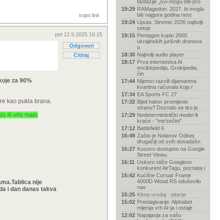
fantazije „svi-mogu-biti-pro
19:29
RAMagedon: 2027. bi mogla
biti najgora godina nest
trajni link
19:24
Uputa: Stremio 2026 najbolji
setup
pet 12.9.2025 16:15
19:15
Pentagon kupio 2000
ukrajinskih jurišnih dronova
Odgovori
u
18:30
Najbolji audio player
Citiraj
18:17
Prva internetska AI
enciklopedija, Grokipedia,
čin
 koje za 90%
17:44
Nijemci razvili dijamantna
kvantna računala koja r
17:34
EA Sports FC 27
ure kao pukla brana.
17:32
Bijeli haker promijenio
stranu? Doznalo se tko je
o ili vrlo malo
17:29
Nedeterministički model ili
kraće - "me'sečini"
17:12
Battlefield 6
16:49
Zašto je Nolanov Odisej
drugačiji od svih dosadašn
16:27
Kosovo dostupno na Google
Street Viewu
16:11
Uskoro stiže Googleov
konkurent AirTagu, poznata i
15:42
Kućište Corsair Frame
4000D Wood RS oduševilo
ama.Tablica nije
nas
 da i dan danas takva
15:25
Klima uređaj - pitanje
15:02
Preslagivanje: Alphabet
mijenja vrh AI-ja i ostaje
12:02
Napajanja za vašu