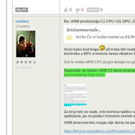
0
0
0
Moj PC
HVALA
rambox
Re: ARM predstavlja C1 CPU i G1 GPU: Z
18 godina
EricCartman kaže...
Kol'ko Če m' koštat mob'tel sa
C1 P
Ovisi kako kod koga,
ali treba biti r
korisnika u 80% vremena nema nikakve k
Sve te velike ARM CPU jezgre itekako su glad
OFFLINE
Napredak na malim ARM C1 Nano jezgrama 
posla=baterije traje duže.
Za kraj nek se nađe, vrlo korisna tablice
updejtana, pa su podaci trenutno zastali u
ARM procesorska snaga nije dosta na p
https://forums.anandtech.com/threads/top-