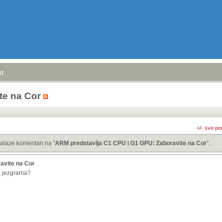
stranica
»
te na Cor
+/- sve po
alaze komentari na "
ARM predstavlja C1 CPU i G1 GPU: Zaboravite na Cor
".
avite na Cor
m jezgrama?