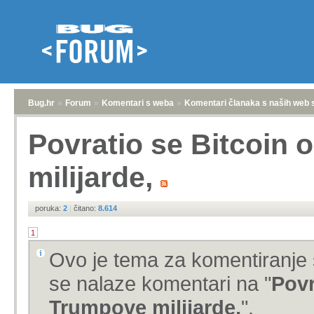
Bug.hr
»
Forum
»
Komentari s weba
»
Komentari članaka s naših web 
Povratio se Bitcoin
milijarde,
poruka:
2
|
čitano:
8.614
1
Ovo je tema za komentiranje 
se nalaze komentari na "
Povr
Trumpove milijarde,
".