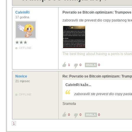
CalvinRi
Povratio se Bitcoin optimizam: Trumpove 
17 godina
zaboravili ste prevest dio copy pastanog t
OFFLINE
The best thing about having a penis is shar
1
0
0
HVALA
Novice
Re: Povratio se Bitcoin optimizam: Trump
21 mjesec
CalvinRi kaže...
zaboravili ste prevest dio copy pas
OFFLINE
Sramota
0
0
0
HVALA
1