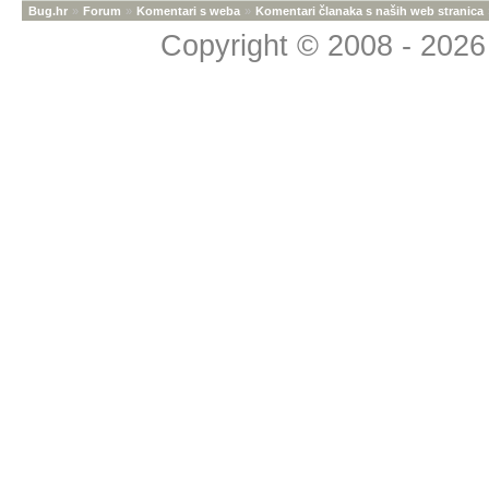
Bug.hr
»
Forum
»
Komentari s weba
»
Komentari članaka s naših web stranica
Copyright © 2008 - 2026 