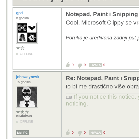
gpd
Notepad, Paint i Snipping
8 godina
Cool, Microsoft Clippy se vr
Poruka je uređivana zadnji put 
OFFLINE
0
0
0
HVALA
johnwaynesk
Re: Notepad, Paint i Snip
15 godina
to bi me drastično više obra
If you notice this notice, 
noticing.
neaktivan
OFFLINE
0
0
0
Moj PC
HVALA