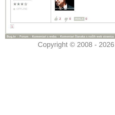
OFFLINE
2
0
0
HVALA
1
Bug.hr
»
Forum
»
Komentari s weba
»
Komentari članaka s naših web stranica
Copyright © 2008 - 2026 