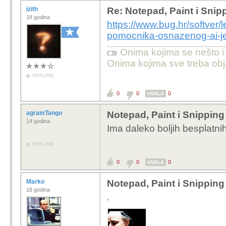
izith
Re: Notepad, Paint i Snip
18 godina
https://www.bug.hr/softver/l
pomocnika-osnazenog-ai-
Onima kojima se nešto i m
Onima kojima sve treba obja
OFFLINE
0
0
0
HVALA
agramTango
Notepad, Paint i Snipping
14 godina
Ima daleko boljih besplatn
OFFLINE
0
0
0
HVALA
Marko
Notepad, Paint i Snipping
18 godina
.