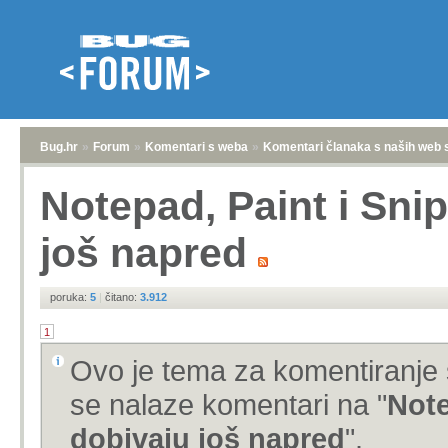
Bug.hr
»
Forum
»
Komentari s weba
»
Komentari članaka s naših web 
Notepad, Paint i Sni
još napred
poruka:
5
|
čitano:
3.912
1
Ovo je tema za komentiranje 
se nalaze komentari na "
Note
dobivaju još napred
".