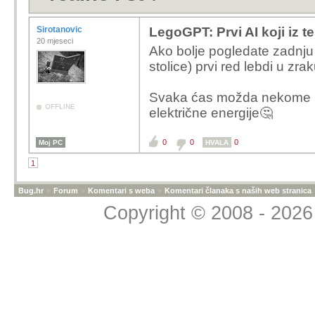
Sirotanovic
LegoGPT: Prvi AI koji iz te
20 mjeseci
Ako bolje pogledate zadnju 
stolice) prvi red lebdi u zra
Svaka ćas možda nekome po
OFFLINE
električne energije🤔
0
0
0
Moj PC
HVALA
1
Bug.hr
»
Forum
»
Komentari s weba
»
Komentari članaka s naših web stranica
Copyright © 2008 - 2026 