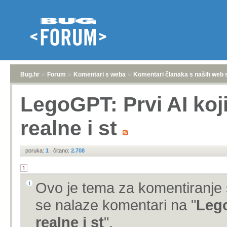
Bug.hr
»
Forum
»
Komentari s weba
»
Komentari članaka s naših web 
LegoGPT: Prvi AI koji
realne i st
poruka:
1
|
čitano:
2.708
1
Ovo je tema za komentiranje 
se nalaze komentari na "
Lego
realne i st
".