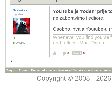
Svakakav
YouTube je 'rođen' prije 
4 godine
ne zaboravimo i editore.
Osobno, hvala Youtube-u (ma
Whenever you find yourself o
and reflect - Mark Twain
ONLINE
0
0
0
HVALA
1
Bug.hr
»
Forum
»
Komentari s weba
»
Komentari članaka s naših web stranica
Copyright © 2008 - 2026 