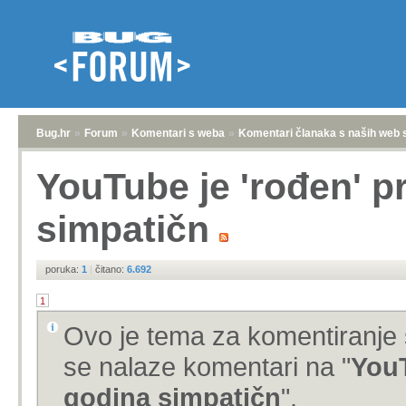
Bug.hr
»
Forum
»
Komentari s weba
»
Komentari članaka s naših web 
YouTube je 'rođen' p
simpatičn
poruka:
1
|
čitano:
6.692
1
Ovo je tema za komentiranje 
se nalaze komentari na "
YouT
godina simpatičn
".