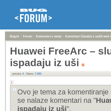
Bug.hr
»
Forum
»
Komentari s weba
»
Komentari članaka s naših web 
Huawei FreeArc – slu
ispadaju iz uši
poruka:
4
|
čitano:
7.080
1
Ovo je tema za komentiranje 
se nalaze komentari na "
Huaw
ispadaju iz uši
".