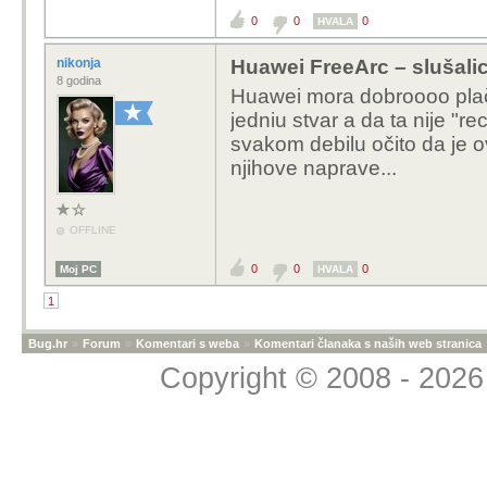
0
0
0
HVALA
nikonja
Huawei FreeArc – slušalic
8 godina
Huawei mora dobroooo plača
jedniu stvar a da ta nije "r
svakom debilu očito da je o
njihove naprave...
OFFLINE
0
0
0
Moj PC
HVALA
1
Bug.hr
»
Forum
»
Komentari s weba
»
Komentari članaka s naših web stranica
Copyright © 2008 - 2026 