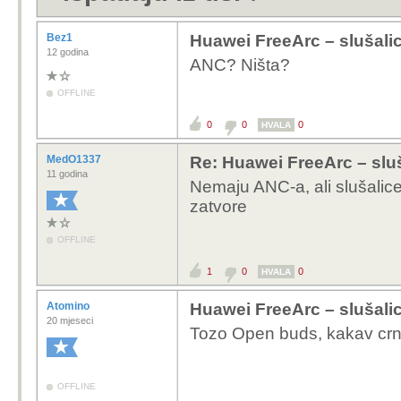
Bez1
Huawei FreeArc – slušalic
12 godina
ANC? Ništa?
OFFLINE
0
0
0
HVALA
MedO1337
Re: Huawei FreeArc – sluš
11 godina
Nemaju ANC-a, ali slušalice
zatvore
OFFLINE
1
0
0
HVALA
Atomino
Huawei FreeArc – slušalic
20 mjeseci
Tozo Open buds, kakav crn
OFFLINE