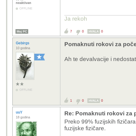
neaktivan
OFFLINE
Ja rekoh
7
0
0
Moj PC
HVALA
Gebirgs
Pomaknuti rokovi za počet
10 godina
Ah te devalvacije i nedost
OFFLINE
1
0
0
HVALA
uuY
Re: Pomaknuti rokovi za p
18 godina
Preko 99% fuzijskih fizičara 
fuzijske fizičare.