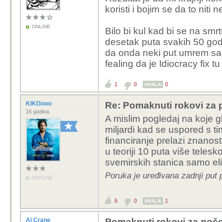
koristi i bojim se da to niti
ONLINE
Bilo bi kul kad bi se na smr
desetak puta svakih 50 godi
da onda neki put umrem sa 
fealing da je Idiocracy fix t
1
0
0
HVALA
KIKI3ooo
Re: Pomaknuti rokovi za p
16 godina
A mislim pogledaj na koje g
miljardi kad se uspored s ti
financiranje prelazi znanost
u teoriji 10 puta više teles
svemirskih stanica samo el
Poruka je uređivana zadnji put 
OFFLINE
5
0
1
HVALA
Al Crane
Pomaknuti rokovi za počet