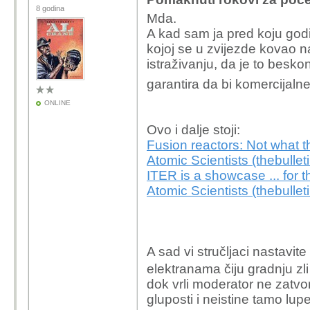
8 godina
Mda.
A kad sam ja pred koju god
kojoj se u zvijezde kovao n
istraživanju, da je to bes
garantira da bi komercijalne
ONLINE
Ovo i dalje stoji:
Fusion reactors: Not what th
Atomic Scientists (thebullet
ITER is a showcase ... for t
Atomic Scientists (thebullet
A sad vi stručljaci nastavite
elektranama čiju gradnju zli
dok vrli moderator ne zatv
gluposti i neistine tamo lupe