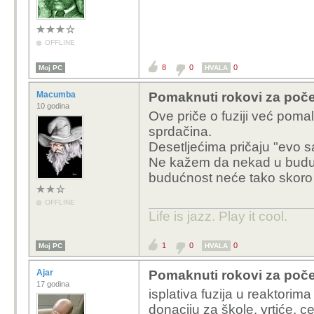
OFFLINE
8
0
0
Moj PC
HVALA
Macumba
Pomaknuti rokovi za počet
10 godina
Ove priče o fuziji već pomal
sprdačina.
Desetljećima pričaju "evo s
Ne kažem da nekad u budućno
budućnost neće tako skoro 
OFFLINE
Life is jazz. Play it cool.
1
0
0
Moj PC
HVALA
Ajar
Pomaknuti rokovi za počet
17 godina
isplativa fuzija u reaktorim
donaciju za škole, vrtiće, c