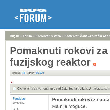
Bug.hr
»
Forum
»
Komentari s weba
»
Komentari članaka s naših web 
Pomaknuti rokovi za
fuzijskog reaktor
poruka:
14
|
čitano:
16.379
1
Ovo je tema za komentiranje sadržaja Bug.hr portala. U nastavku se n
Feudalac
Pomaknuti rokovi za počet
10 godina
Ma nije moguće.