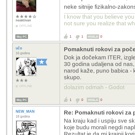
neke sitnije fizikalno-zako
I know that you believe you
neaktivan
not sure you realize that w
OFFLINE
1
1
0
Moj PC
HVALA
učo
Pomaknuti rokovi za počet
16 godina
Dok ja dočekam ITER, izgleda
30 godina udaljena od nas, a
narod kaže, puno babica - ki
skupo.
dolazim odmah - Godot
OFFLINE
1
0
0
Moj PC
HVALA
NEW_MAN
Re: Pomaknuti rokovi za p
18 godina
Na kraju kad i uspiju sve 
koje budu morali negdi napla
Rezultat je da mi krajnji ko