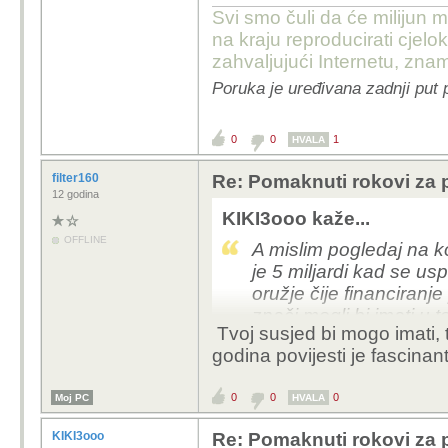
Svi smo čuli da će milijun m
na kraju reproducirati cje
zahvaljujući Internetu, znam
Poruka je uređivana zadnji put 
0
0
1
HVALA
filter160
Re: Pomaknuti rokovi za p
12 godina
KIKI3ooo kaže...
OFFLINE
A mislim pogledaj na k
je 5 miljardi kad se us
oružje čije financiranj
znači mogli bi imati u t
Tvoj susjed bi mogo imati, t
ovakvih eksperimenata
godina povijesti je fascinan
vojske i naoružanja.
0
0
0
Moj PC
HVALA
KIKI3ooo
Re: Pomaknuti rokovi za p