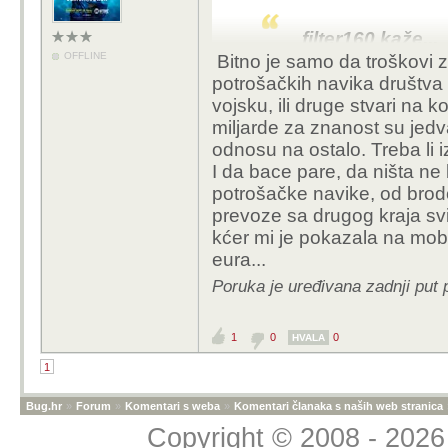
Mjenjaš temu kolega. 
trošak za isteaživanje 
filter160 kaže...
teošimo za ratovanje. T
OFFLINE
Bitno je samo da troškovi z
potrošačkih navika društva 
KIKI3ooo ka
vojsku, ili druge stvari na k
A mislim
miljarde za znanost su jedva
pare. Kak
odnosu na ostalo. Treba li i
uspored 
I da bace pare, da ništa ne
oružje či
potrošačke navike, od brod
odnos je 
prevoze sa drugog kraja svi
teoriji 1
kćer mi je pokazala na mob
eksperim
eura...
eliminac
Poruka je uređivana zadnji put 
Tvoj susjed b
ljudske prirod
1
0
0
HVALA
fascinantno.
1
Mjenjaš temu kole
Bug.hr
»
Forum
»
Komentari s weba
»
Komentari članaka s naših web stranica
kupujemo je trošak
Copyright © 2008 - 2026 
kad pogledaš kolik