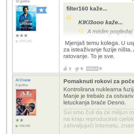
16 godina
filter160 kaže...
KIKI3ooo kaže...
A mislim pogledaj
živimo. Šta je 5 mi
OFFLINE
Mjenjaš temu kolega. U usp
spominjem vojsku i
za isteaživanje fuzije ništ
ono, odnos je 10:1(
ratovanje. To je sve.
puta više teleskop
svemirskih stanic
1
0
0
HVALA
Tvoj susjed bi mogo ima
Al Crane
Pomaknuti rokovi za počet
10 000 godina povijesti
8 godina
Kontrolirana nuklearna fuzi
Manje je trebalo za ostvar
letuckanja braće Desno.
Svi smo čuli da će milijun m
na kraju reproducirati cje
zahvaljujući Internetu, znam
ONLINE