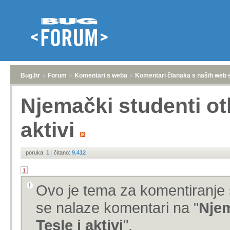
Bug.hr
»
Forum
»
Komentari s weba
»
Komentari članaka s naših web 
Njemački studenti otkr
aktivi
poruka:
1
|
čitano:
9.412
1
Ovo je tema za komentiranje 
se nalaze komentari na "
Njem
Tesle i aktivi
".