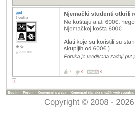
gpd
Njemački studenti otkrili r
8 godina
Ne koštaju alati 600€, nego
Njemačkoj košta 600€
Alati koje su koristili su stan
skupljih od 600€ )
OFFLINE
Poruka je uređivana zadnji put 
4
0
0
HVALA
1
Bug.hr
»
Forum
»
Komentari s weba
»
Komentari članaka s naših web stranica
Copyright © 2008 - 2026 