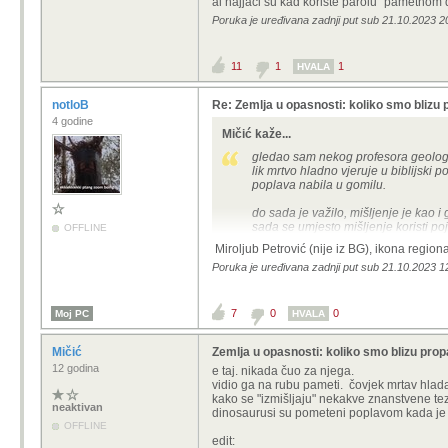
al najjači su kad koriste parolu "pametnom 
Poruka je uređivana zadnji put sub 21.10.2023 20
11
1
1
HVALA
notloB
Re: Zemlja u opasnosti: koliko smo blizu 
4 godine
Mičić kaže...
gledao sam nekog profesora geologi
lik mrtvo hladno vjeruje u biblijski
poplava nabila u gomilu.
do sada je važilo, mišljenje je kao i 
sada se umjesto mišljenje koristi po
OFFLINE
Miroljub Petrović (nije iz BG), ikona regi
al najjači su kad koriste parolu "p
Poruka je uređivana zadnji put sub 21.10.2023 12
7
0
0
Moj PC
HVALA
Mičić
Zemlja u opasnosti: koliko smo blizu prop
12 godina
e taj. nikada čuo za njega.
vidio ga na rubu pameti. čovjek mrtav hladan
kako se "izmišljaju" nekakve znanstvene te
neaktivan
dinosaurusi su pometeni poplavom kada je sv
OFFLINE
edit: