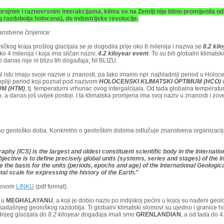
im i raznovrsnim interakcijama, klima se na Zemlji nije bitno promijenila od 
razdobolja holocena), do industrijske revolucije.
anstvene činjenice:
čkog kraja prošlog glacijala se je dogodila prije oko 8 milenija i naziva se
8.2 kil
o 4 milenija i koja ima sličan naziv;
4.2 kiloyear event
. To su bili globalni klimatsk
 danas nije ni blizu tih događaja; NI BLIZU.
i isto imaju svoje nazive u znanosti, pa tako imamo npr. najhladniji period u Holo
opliji period koji poznat pod nazivom
HOLOCENSKI KLIMATSKI OPTIMUM (HCO)
u
M (HTM)
, tj. temperaturni vrhunac ovog intergalcijala. Od tada globalna temperatu
o, a danas još uvijek postoji. I ta klimatska promjena ima svoj naziv u znanosti i zo
i kao geološko doba. Konkretno o geološkim dobima odlučuje znanstvena organizaci
phy (ICS) is the largest and oldest constituent scientific body in the Internatio
jective is to define precisely global units (systems, series and stages) of the I
re the basis for the units (periods, epochs and age) of the International Geologic
al scale for expressing the history of the Earth."
a ovom
LINKU
(pdf format).
o u
MEGHALAYANU
, a koji je dobio naziv po indijskoj pećini u kojoj su nađeni geo
sadašnjeg geološkog razdoblja. Ti globalni klimatski slomovi su ujedno i granice 
dnjeg glacijala do
8.2 kiloyear
događaja imali smo
GRENLANDIAN
, a od tada do 