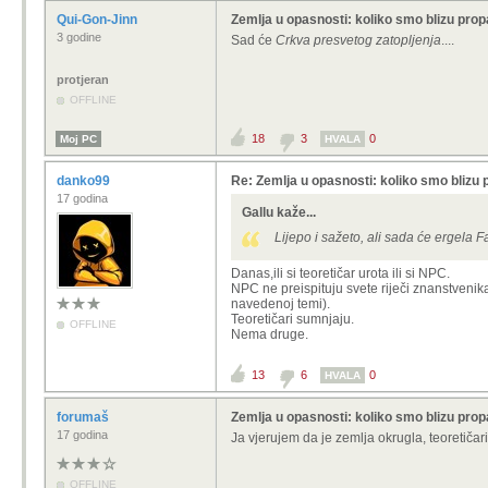
Qui-Gon-Jinn
Zemlja u opasnosti: koliko smo blizu prop
3 godine
Sad će
Crkva presvetog zatopljenja
....
protjeran
OFFLINE
18
3
0
Moj PC
HVALA
danko99
Re: Zemlja u opasnosti: koliko smo blizu 
17 godina
Gallu kaže...
Lijepo i sažeto, ali sada će ergela 
Danas,ili si teoretičar urota ili si NPC.
NPC ne preispituju svete riječi znanstvenika
navedenoj temi).
Teoretičari sumnjaju.
OFFLINE
Nema druge.
13
6
0
HVALA
forumaš
Zemlja u opasnosti: koliko smo blizu prop
17 godina
Ja vjerujem da je zemlja okrugla, teoretičar
OFFLINE