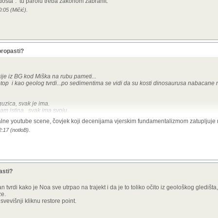
dosta". tu parolu treba zakonom zabranit.
:05 (Mičić).
propasti?
je iz BG kod Miška na rubu pameti...
 potop i kao geolog tvrdi...po sedimentima se vidi da su kosti dinosaurusa nabacane n
guzica, svak je ima.
jam istina. svak ima svoju.
onalne youtube scene, čovjek koji decenijama vjerskim fundamentalizmom zatupljuje
ametnom dosta". tu parolu treba zakonom zabranit.
:17 (notloB).
asti?
 tvrdi kako je Noa sve utrpao na trajekt i da je to toliko očito iz geološkog gledišta
ze.
evišnji kliknu restore point.