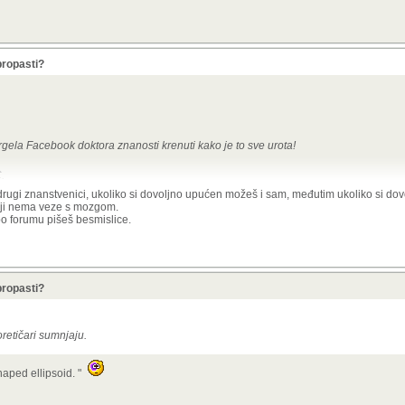
propasti?
ergela Facebook doktora znanosti krenuti kako je to sve urota!
C.
tvenika (manje-više vjeruju bez ikakvog detaljnog istraživanja i poznavanja ljudi koj
drugi znanstvenici, ukoliko si dovoljno upućen možeš i sam, međutim ukoliko si dov
koji nema veze s mozgom.
o forumu pišeš besmislice.
propasti?
oretičari sumnjaju.
shaped ellipsoid
. "