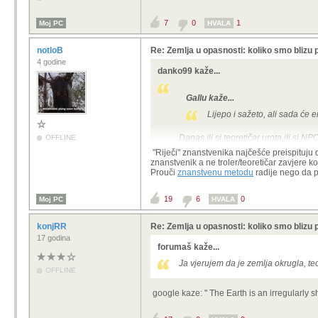
7
0
1
Moj PC
HVALA
notloB
Re: Zemlja u opasnosti: koliko smo blizu 
4 godine
danko99 kaže...
Gallu kaže...
Lijepo i sažeto, ali sada će 
Danas,ili si teoretičar urota ili si NP
OFFLINE
NPC ne preispituju svete riječi znans
"Riječi" znanstvenika najčešće preispituju 
istraživanja po navedenoj temi).
znanstvenik a ne troler/teoretičar zavjere 
Teoretičari sumnjaju.
Prouči
znanstvenu metodu
radije nego da p
Nema druge.
19
6
0
Moj PC
HVALA
konjRR
Re: Zemlja u opasnosti: koliko smo blizu 
17 godina
forumaš kaže...
Ja vjerujem da je zemlja okrugla, te
OFFLINE
google kaze: "
The Earth is an
irregularly 