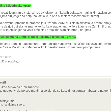
ljne i životinjske vrste.
ovati izumiranje vrsta, ali još uvijek nema nikakvih dokaza o naglim klimatskim p
ma širi još jedna potpuna laž, a to je ona o šestom masovnom izumiranju.
vrlo površno) pratimo te procese je službeno IZUMRLO stotinjak vrsta, a pronađeno j
je da (još uvijek) ne znamo koliko/kakve/gdje imamo flore&faune na Zemlji. Broj ug
es u kojem se jedna vrsta brže širi i preuzima staništa/hranu drugima.
ovisi klima na Zemlji je udjel ugljikova dioksida u zraku.
i nemojmo lagati napaćeni narod. Redom idu Sunce/Milankovićevi ciklusi/asterodi/ko
a. Sveta Molekula dođe nešto 'ko trinaesto prase u klimatskim promjenama.
f a bitch!
1:50 (memulica).
asti?
 kod Miška na rubu znanosti...
 kao geolog tvrdi...po sedimentima se vidi da su kosti dinosaurusa nabacane na gomil
 svak je ima.
na. svak ima svoju.