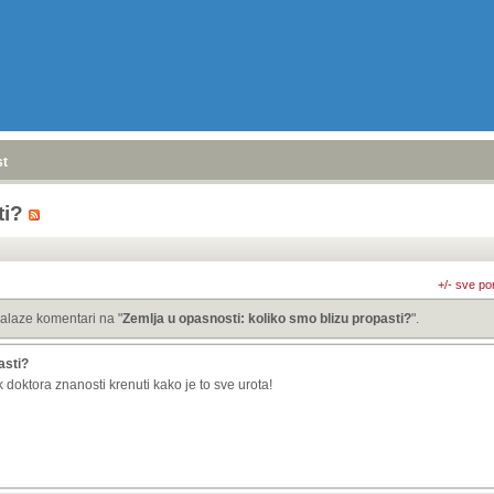
stranica
»
ti?
+/- sve po
alaze komentari na "
Zemlja u opasnosti: koliko smo blizu propasti?
".
asti?
 doktora znanosti krenuti kako je to sve urota!