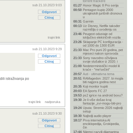
torrent trackere
sub 21.10.2023 9:03
01:27
Honor Magic 8 Pro serija
00:50
Pentagon kupio 2000
Odgovori
ukrajinskih jurišnih dronova
u
Citiraj
00:31
Garmin
00:13
Uz Disney, Netflix također
razmišlja o uvođenju os
23:46
Peugeot odustaje od
trajni link
isključivo električnih vozila
23:26
Sklapanje PC konfiguracija -
od 1000 do 1300 EUR
sub 21.10.2023 9:29
21:33
Mac Pro puni 20 godina, pet
mjeseci nakon sprovoda
Odgovori
21:33
Sony navodno oživljava
Citiraj
svoje slušalice iz 2020. i
21:00
Nedeterministički model ili
kraće - "me'sečini"
20:57
Auti - ultimativna tema
ili istraživanja po
20:51
RAMagedon: 2027. bi mogla
biti najgora godina nest
20:35
Koji monitor kupiti
20:03
EA Sports FC 27
19:53
ps2 igrice na android boxu?
19:30
Je li više došao kraj
trajni link
nadporuka
fantazije „svi-mogu-biti-pro
19:24
Uputa: Stremio 2026 najbolji
setup
sub 21.10.2023 9:30
18:30
Najbolji audio player
Odgovori
18:17
Prva internetska AI
enciklopedija, Grokipedia,
Citiraj
čin
17:44
Nijemci razvili dijamantna