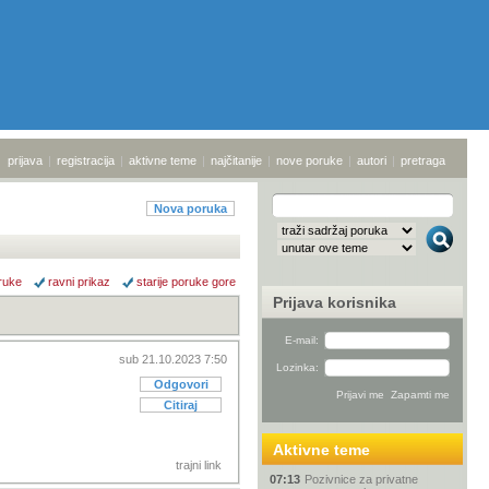
prijava
|
registracija
|
aktivne teme
|
najčitanije
|
nove poruke
|
autori
|
pretraga
Nova poruka
ruke
ravni prikaz
starije poruke gore
Prijava korisnika
E-mail:
sub 21.10.2023 7:50
Lozinka:
Odgovori
Citiraj
Aktivne teme
trajni link
07:13
Pozivnice za privatne