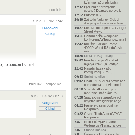
kvantna računala koja r
17:32
Bijeli haker promijenio
trajni link
stranu? Doznalo se tko je
17:12
Battlefield 6
16:49
Zašto je Nolanov Odisej
sub 21.10.2023 9:42
drugačiji od svih dosadašn
16:27
Kosovo dostupno na Google
Odgovori
Street Viewu
Citiraj
16:11
Uskoro stiže Googleov
konkurent AirTagu, poznata i
15:42
Kućište Corsair Frame
4000D Wood RS oduševilo
nas
15:25
Klima uređaj - pitanje
15:02
Preslagivanje: Alphabet
i su radili
mijenja vrh AI-ja i ostaje
oljno upućen i sam si
12:02
Napajanja za vašu
konfiguraciju (P&O)
09:43
Smiješne slike
09:02
ChatGPT nudi razgovor bez
trajni link
nadporuka
ograničenja s novim mode
08:18
Veliki dio AI industrije su
marksisti, kaže šef Pa
sub 21.10.2023 10:13
07:28
SpaceX više zarađuje od
umjetne inteligencije nego
Odgovori
04:22
Kamere u smartfonima-
Citiraj
Rasprava
01:22
Grand Theft Auto (GTA VI) -
Rasprava
7.8.
Netflix oživljava Gene
Wildera uz AI glas, fanovi
7.8.
Stupna bušilica
7.8.
Četvorica Hrvata otkrila