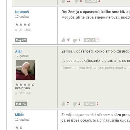
17
0
2
HVALA
forumaš
Re: Zemlja u opasnosti: koliko smo blizu 
17 godina
Moguće, ali ne treba slijepo vjerovati, možd
OFFLINE
3
1
0
Moj PC
HVALA
Ajar
Zemlja u opasnosti: koliko smo blizu prop
17 godina
no dobro. apokalipsanje je blizu. ali to ne 
I know that you believe you understand what 
neaktivan
OFFLINE
7
1
0
Moj PC
HVALA
Mičić
Zemlja u opasnosti: koliko smo blizu prop
12 godina
da se isuše oceani, bila bi najružnija kvrg