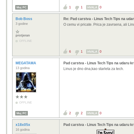
1
1
0
Moj PC
HVALA
Bob Boss
Re: Pad carstva - Linus Tech Tips na udar
3 godine
O cemu vi pricate. Prica je zavrsena, ali Linu
protjeran
OFFLINE
6
1
0
HVALA
MEGATAMA
Pad carstva - Linus Tech Tips na udaru kr
13 godina
Linus je dno dna,kao starleta za tech.
OFFLINE
2
2
0
Moj PC
HVALA
x18x05x
Pad carstva - Linus Tech Tips na udaru kr
16 godina