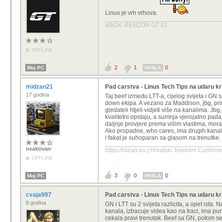
Linus je vrh vrhova.
XBOX: RENZOR GT 01
OFFLINE
2
1
0
Moj PC
HVALA
midzan21
Pad carstva - Linus Tech Tips na udaru kr
17 godina
Taj beef između LTT-a, cijelog svijeta i GN
down ekipa. A vezano za Maddison, jbg, pri
gledateli htjeli vidjeti više na kanalima. Jb
kvalitetni opstaju, a sumnja vjerojatno pada 
daljnje provjere prema višim vlastima, moraj
Ako propadne, who cares, ima drugih kanala
i fakat je suhoparan sa glasom na trenutke.
neaktivan
https://idzan.eu | Hrvatski Telekom Custom
OFFLINE
3
0
0
Moj PC
HVALA
cvaja997
Pad carstva - Linus Tech Tips na udaru kr
8 godina
GN i LTT su 2 svijeta razlicita, a opet ista
kanala, izbacuje videa kao na traci, ima pu
cekala pravi trenutak. Beef sa GN, potom se 