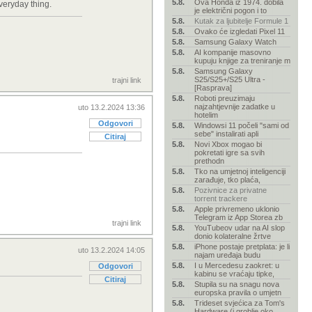
5.8.
Ova Honda iz 1974. dobila
veryday thing.
je električni pogon i to
5.8.
Kutak za ljubitelje Formule 1
5.8.
Ovako će izgledati Pixel 11
5.8.
Samsung Galaxy Watch
5.8.
AI kompanije masovno
kupuju knjige za treniranje m
5.8.
Samsung Galaxy
S25/S25+/S25 Ultra -
trajni link
[Rasprava]
5.8.
Roboti preuzimaju
najzahtjevnije zadatke u
uto 13.2.2024 13:36
hotelim
Odgovori
5.8.
Windowsi 11 počeli "sami od
sebe" instalirati apli
Citiraj
5.8.
Novi Xbox mogao bi
pokretati igre sa svih
prethodn
5.8.
Tko na umjetnoj inteligenciji
zarađuje, tko plaća,
5.8.
Pozivnice za privatne
torrent trackere
5.8.
Apple privremeno uklonio
Telegram iz App Storea zb
trajni link
5.8.
YouTubeov udar na AI slop
donio kolateralne žrtve
5.8.
iPhone postaje pretplata: je li
uto 13.2.2024 14:05
najam uređaja budu
5.8.
I u Mercedesu zaokret: u
Odgovori
kabinu se vraćaju tipke,
Citiraj
5.8.
Stupila su na snagu nova
europska pravila o umjetn
5.8.
Trideset svjećica za Tom's
Hardware (i groblje oko