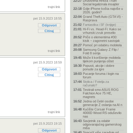
22:27
Društvena mreža Truth
Social legalizirala insajder
trajni link
22:18
Gdje iPhone košta najviše u
2026. godini?
22:04
Grand Theft Auto (GTA VI) -
pet 15.9.2023 18:55
Rasprava
21:02
Fantastika i SF (knjige)
Odgovori
21:01
Hi-Fi vs. Head-Fi: Kako se
Citiraj
vrhunski zvuk preselio
20:52
Priče o elementima #30:
kisik – zagonetni sastojak
20:27
Pomoć pri odabiru mobitela
20:08
Samsung Galaxy Z Flip /
trajni link
Fold 8 serija
19:45
Može li korištenje mobitela
tijekom punjenja oštet
pet 15.9.2023 18:59
18:30
Popusti, akcije i dobre
Odgovori
ponude za igre
18:03
Pucanje foruma i login na
Citiraj
forum
17:44
Stolica / Fotelja za
računalo?
17:01
Testirali smo ASUS ROG
Falchion Ace 75 HE,
magnets
16:52
Jedna od četiri osobe
generacije Z oslanja na AI n
16:48
Kućište Corsair Frame
trajni link
4000D Wood RS oduševilo
nas
16:43
Savjetnik za odabir
pet 15.9.2023 19:15
odgovarajućeg gamerskog
miša
Odgovori
16:40
SpaceX više zarađuje od