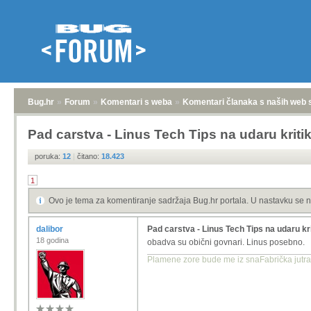
Bug.hr
»
Forum
»
Komentari s weba
»
Komentari članaka s naših web 
Pad carstva - Linus Tech Tips na udaru kriti
poruka:
12
|
čitano:
18.423
1
Ovo je tema za komentiranje sadržaja Bug.hr portala. U nastavku se n
dalibor
Pad carstva - Linus Tech Tips na udaru kr
18 godina
obadva su obični govnari. Linus posebno.
Plamene zore bude me iz snaFabrička jutra, 