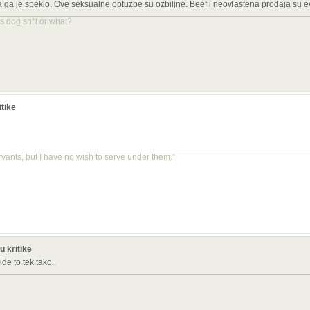
 ga je speklo. Ove seksualne optuzbe su ozbiljne. Beef i neovlastena prodaja su e
 us dog sh*t or what?
itike
vants, but I have no wish to serve under them.”
u kritike
de to tek tako..