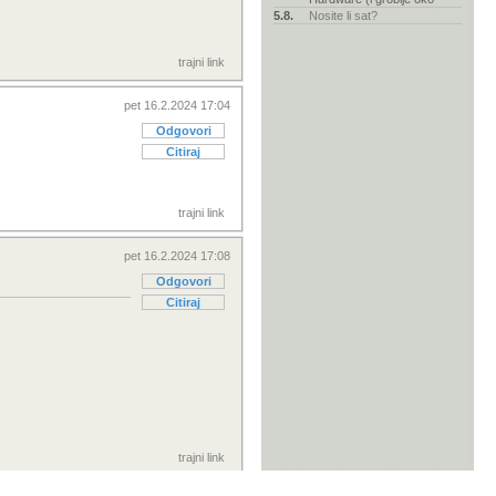
5.8.
Nosite li sat?
trajni link
pet 16.2.2024 17:04
Odgovori
Citiraj
trajni link
pet 16.2.2024 17:08
Odgovori
Citiraj
trajni link
Nova poruka