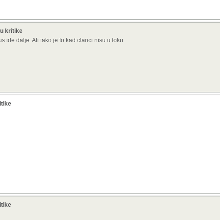
u kritike
s ide dalje. Ali tako je to kad clanci nisu u toku.
itike
itike