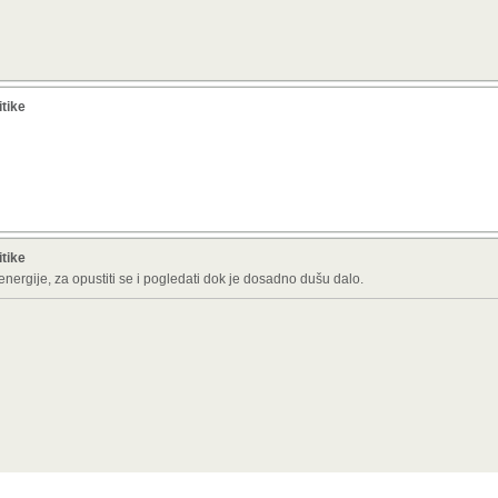
itike
itike
nergije, za opustiti se i pogledati dok je dosadno dušu dalo.