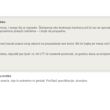
itike
nusa, i svega što je izgradio. Šlamperaj oko testiranja hardvera još bi mu se opros
poslenice pokažu istinitima – i bolje da propadne.
jveći kanali poput ovog otporni na propadanje kao korov. Bit će hajka jer masa voli h
ea, otpustiti par ljudi i sl. Ali LTT će nastaviti poslovati, za godinu dana sa brojk
u kritike
eće, nije ih potrebno ni gledati. Pročitaš specifikacije, dovoljno.