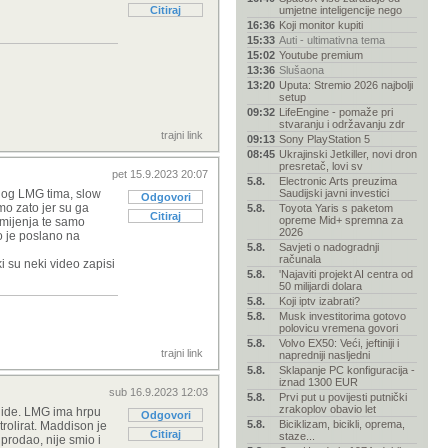
Citiraj
umjetne inteligencije nego
16:36
Koji monitor kupiti
15:33
Auti - ultimativna tema
15:02
Youtube premium
13:36
Slušaona
13:20
Uputa: Stremio 2026 najbolji
setup
09:32
LifeEngine - pomaže pri
stvaranju i održavanju zdr
trajni link
09:13
Sony PlayStation 5
08:45
Ukrajinski Jetkiller, novi dron
presretač, lovi sv
pet 15.9.2023 20:07
5.8.
Electronic Arts preuzima
elog LMG tima, slow
Saudijski javni investici
Odgovori
mo zato jer su ga
5.8.
Toyota Yaris s paketom
Citiraj
opreme Mid+ spremna za
e mijenja te samo
2026
vo je poslano na
5.8.
Savjeti o nadogradnji
računala
 su neki video zapisi
5.8.
'Najaviti projekt AI centra od
50 milijardi dolara
5.8.
Koji iptv izabrati?
5.8.
Musk investitorima gotovo
polovicu vremena govori
5.8.
Volvo EX50: Veći, jeftiniji i
trajni link
napredniji nasljedni
5.8.
Sklapanje PC konfiguracija -
iznad 1300 EUR
sub 16.9.2023 12:03
5.8.
Prvi put u povijesti putnički
zrakoplov obavio let
ga ide. LMG ima hrpu
Odgovori
5.8.
Biciklizam, bicikli, oprema,
rolirat. Maddison je
Citiraj
staze...
 prodao, nije smio i