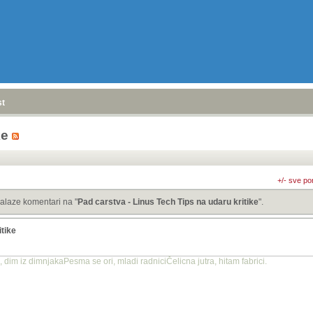
stranica
»
ke
+/- sve po
alaze komentari na "
Pad carstva - Linus Tech Tips na udaru kritike
".
itike
dim iz dimnjakaPesma se ori, mladi radniciČelicna jutra, hitam fabrici.