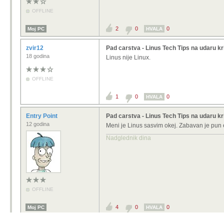
OFFLINE
2
0
0
Moj PC
HVALA
zvir12
Pad carstva - Linus Tech Tips na udaru kr
18 godina
Linus nije Linux.
OFFLINE
1
0
0
HVALA
Entry Point
Pad carstva - Linus Tech Tips na udaru kr
12 godina
Meni je Linus sasvim okej. Zabavan je pun e
Nadglednik dina
OFFLINE
4
0
0
Moj PC
HVALA
1