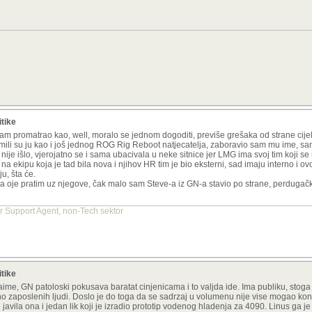
itike
 sam promatrao kao, well, moralo se jednom dogoditi, previše grešaka od strane cij
mili su ju kao i još jednog ROG Rig Reboot natjecatelja, zaboravio sam mu ime, sa
g, nije išlo, vjerojatno se i sama ubacivala u neke sitnice jer LMG ima svoj tim koji s
na ekipu koja je tad bila nova i njihov HR tim je bio eksterni, sad imaju interno i o
u, šta će.
 oje pratim uz njegove, čak malo sam Steve-a iz GN-a stavio po strane, perdugački
er Support Agent, non-Tech sektor
itike
. Naime, GN patoloski pokusava baratat cinjenicama i to valjda ide. Ima publiku, sto
no zaposlenih ljudi. Doslo je do toga da se sadrzaj u volumenu nije vise mogao kont
javila ona i jedan lik koji je izradio prototip vodenog hladenja za 4090. Linus ga je