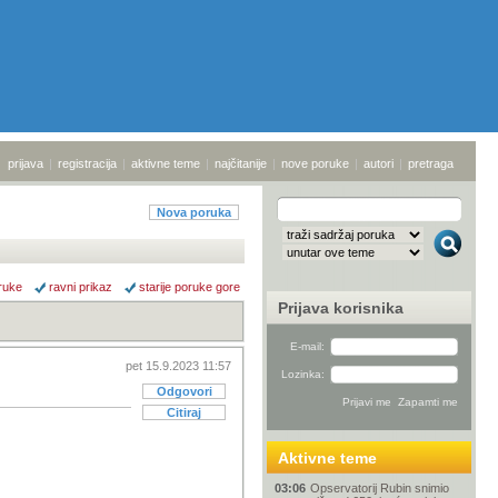
prijava
|
registracija
|
aktivne teme
|
najčitanije
|
nove poruke
|
autori
|
pretraga
Nova poruka
ruke
ravni prikaz
starije poruke gore
Prijava korisnika
E-mail:
pet 15.9.2023 11:57
Lozinka:
Odgovori
Citiraj
Aktivne teme
03:06
Opservatorij Rubin snimio