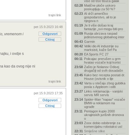
više od 650 tisuća galak
02:28
Matične ploče uskoro
poskupljuju za 50 %?
02:23
AI drži američko
trajni link
gospodarstvo, ali to je
njegova n
01:19
Je li više došao kraj
pet 15.9.2023 16:48
fantazije „svi-mogu-biti-pro
01:09
Rusija ubrzava raspad
tio, vremenom i
Odgovori
jedinstvenog globalnog inter
Citiraj
00:43
Garmin
00:42
Veliki dio AI industrije su
marksisti, kaže šef Pa
ajku, i ovdje s
00:20
EA Sports FC 27
00:11
Policajac prerušen u grm
hvatao vozače koji korist
ama kao da ovog nije ni
23:58
Zašto je Nolanov Odisej
drugačiji od svih dosadašn
23:45
Kako bez recepta postati dr.
House (ovisnik o lije
trajni link
23:42
Varta u stečaju zbog gubitka
posla s Appleom i odb
23:27
Links reklamacija - vanjski
pet 15.9.2023 17:35
servis MR servis
23:14
Spider-Man "napao" vozače
Odgovori
BMW-a reklamom na
Citiraj
ugrađe
23:11
Pentagon kupio 2000
ukrajinskih jurišnih dronova
u
23:03
Zoox dobio odobrenje za
komercijalnu robotaksi usl
22:31
Smiješne slike