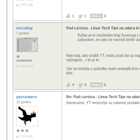
OFFLINE
1
1
0
HVALA
encoding
Pad carstva - Linus Tech Tips na udaru kr
7 godina
Tužan je to možebitni kraj čuvenog Li
zaboravio, no ako se navodi bivše za
Nije kraj, ako pratiš YT, onda znaš da su na
razlogom... i to je to
neaktivan
OFFLINE
Oni će možda u početku malo smanjiti broj vid
bilo
4
0
0
HVALA
gavranpero
Re: Pad carstva - Linus Tech Tips na udar
15 godina
Generalno, YT recenzije su odavno postale sm
OFFLINE