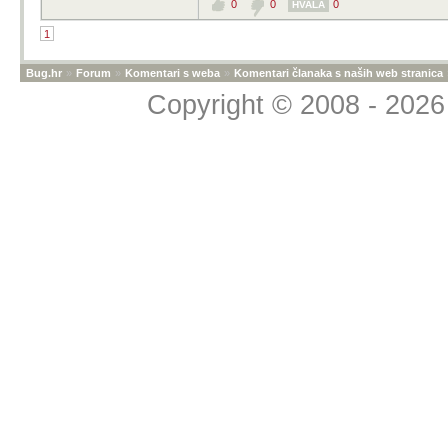
0
0
0
HVALA
1
Bug.hr
»
Forum
»
Komentari s weba
»
Komentari članaka s naših web stranica
Copyright © 2008 - 2026 