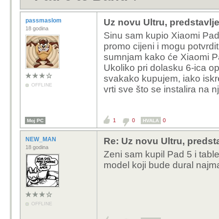
passmaslom
Uz novu Ultru, predstavlj
18 godina
Sinu sam kupio Xiaomi Pad 
promo cijeni i mogu potvrdi
sumnjam kako će Xiaomi Pad 
Ukoliko pri dolasku 6-ica 
svakako kupujem, iako iskre
OFFLINE
vrti sve što se instalira na nj
1
0
0
Moj PC
HVALA
NEW_MAN
Re: Uz novu Ultru, predsta
18 godina
Zeni sam kupil Pad 5 i table
model koji bude dural najm
OFFLINE