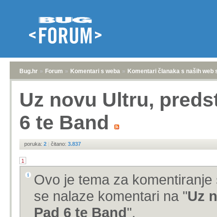
Bug.hr
»
Forum
»
Komentari s weba
»
Komentari članaka s naših web 
Uz novu Ultru, preds
6 te Band
poruka:
2
|
čitano:
3.837
1
Ovo je tema za komentiranje 
se nalaze komentari na "
Uz n
Pad 6 te Band
".