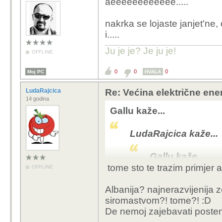
aeeeeeeeeeeee.....
nakrka se lojaste janjet'ne
i.....
Ju je je? Je ju je!
OFFLINE
0
0
0
Moj PC
HVALA
LudaRajcica
Re: Većina električne energ
14 godina
Gallu kaže...
LudaRajcica kaže...
Gallu kaže...
tome sto te trazim primjer a
OFFLINE
Albanija npr. 
Albanija? najnerazvijenija 
Neke zemlje 
siromastvom?! tome?! :D
energije. Mi
De nemoj zajebavati posten 