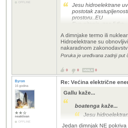
OFFLINE
Jesu hidroelektrane uvr
postotak zastupljenosti
prostoru..EU
Evo pitanje, zna li tko.
A dimnjake termo ili nuklearn
Edit: Već su nam nagrdi
Hidroelektrane su obnovljiv
nitko ništa nema tekst
nakaradnom zakonodavstv
Poruka je uređivana zadnji put 
0
0
0
HVALA
Byron
Re: Većina električne energ
16 godina
Gallu kaže...
boatenga kaže...
Jesu hidroelektran
neaktivan
broje se u postota
OFFLINE
Jedan dimnjak NE pokriva 
izvorima u nekoj z