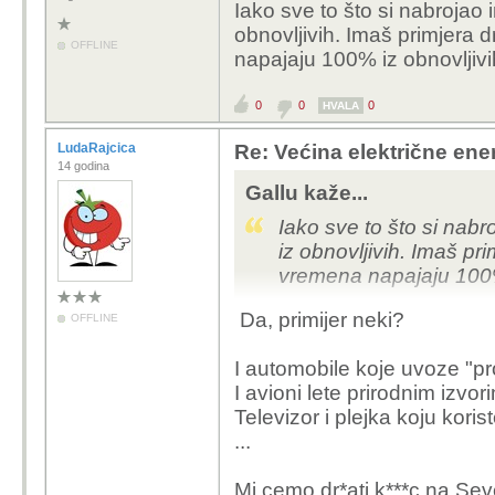
Iako sve to što si nabrojao
obnovljivih. Imaš primjera 
OFFLINE
napajaju 100% iz obnovljivi
0
0
0
HVALA
LudaRajcica
Re: Većina električne energ
14 godina
Gallu kaže...
Iako sve to što si nab
iz obnovljivih. Imaš pr
vremena napajaju 100% 
Da, primijer neki?
OFFLINE
I automobile koje uvoze "pr
I avioni lete prirodnim izvo
Televizor i plejka koju koris
...
Mi cemo dr*ati k***c na Sever