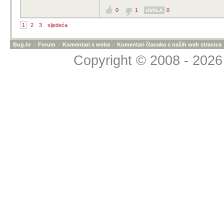
Ti mene za*ebav
0
1
0
HVALA
ahahahahaha
1
2
3
sljedeća
Bug.hr
»
Forum
»
Komentari s weba
»
Komentari članaka s naših web stranica
Copyright © 2008 - 2026 
Ne, zašto? Smiješ se a