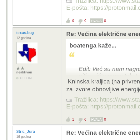
Tražilica: https://www.sta
E-pošta: https://protonmail
Da, primijer neki?
0
0
0
HVALA
I automobile koje uvoz
energije?
texas.bug
Re: Većina električne energ
12 godina
I avioni lete prirodnim
boatenga kaže...
Televizor i plejka koju 
...
Mi cemo dr*ati k***c na S
Edit: Već su nam nagrdi
neaktivan
posao za nas? ops, indi
nitko ništa nema tekst
OFFLINE
Kninska kraljica (na privre
No way... nada...
za izvore obnovljive energij
Tražilica: https://www.sta
Kratkorocno klasicna fisi
E-pošta: https://protonmail
i/ili plinom
Fuzija za 30,50,100god
1
0
0
HVALA
fosilnog i fisijskog sm
Stric_Jura
Re: Većina električne energ
16 godina