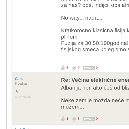
za nas? ops, indijci, ops af
No way... nada...
Kratkorocno klasicna fisija i/i
plinom
Fuzija za 30,50,100godina! i
fisijskog smeca kojeg smo s
6
0
0
HVALA
Gallu
Re: Većina električne energ
6 godina
Albanija npr. ako ćeš od bliž
OFFLINE
Neke zemlje možda neće mo
možemo.
1
6
0
HVALA