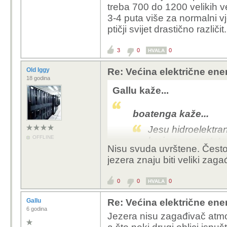
treba 700 do 1200 velikih 
Evo pitanje, zna li 
3-4 puta više za normalni vj
ptičji svijet drastično različit
Edit: Već su nam n
vjetroelektranama.
3
0
0
HVALA
medijima, ni zucnu
Old Iggy
Re: Većina električne energ
18 godina
A dimnjake termo ili nuk
Gallu kaže...
Hidroelektrane su obnov
nakaradnom zakonoda
boatenga kaže...
Jesu hidroelektran
OFFLINE
broje se u postota
Nisu svuda uvrštene. Često u
izvorima u nekoj z
jezera znaju biti veliki zag
Evo pitanje, zna li 
0
0
0
HVALA
Edit: Već su nam n
vjetroelektranama.
Gallu
Re: Većina električne energ
medijima, ni zucnu
6 godina
Jezera nisu zagađivač atmo