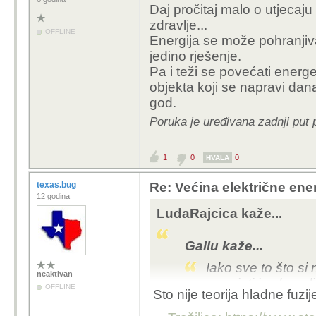
Daj pročitaj malo o utjecaju
zdravlje...
OFFLINE
Energija se može pohranjivat
jedino rješenje.
Pa i teži se povećati energe
objekta koji se napravi dana
god.
Poruka je uređivana zadnji put 
1
0
0
HVALA
texas.bug
Re: Većina električne energ
12 godina
LudaRajcica kaže...
Gallu kaže...
Iako sve to što s
neaktivan
napajati iz obnovl
OFFLINE
Sto nije teorija hladne fuzi
poprilično vremen
energije.