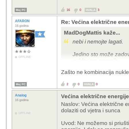
16
0
3
Moj PC
HVALA
AFARON
Re: Većina električne energ
16 godina
MadDogMattis kaže...
nebi i nemojte lagati.
Jedino sto može zadovo
OFFLINE
nuklearna energija.
Zašto ne kombinacija nuklear
Solarne ploče i vjetren
okolišu. Zamisli koliko
2
0
0
Moj PC
HVALA
okoliš sa tim niskoučin
Analog
Većina električne energije 
16 godina
Naslov: Većina električne e
dolaziti od vjetra i sunca
OFFLINE
Uvod:
Ne možemo si priuštit