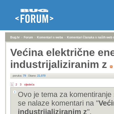
Bug.hr
»
Forum
»
Komentari s weba
»
Komentari članaka s naših web 
Većina električne ene
industrijaliziranim z
poruka:
79
|
čitano:
21.070
1
2
3
sljedeća
Ovo je tema za komentiranje 
se nalaze komentari na "
Veći
industrijaliziranim z
".