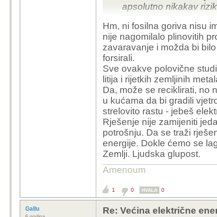
apsolutno nikakav rizik
Hm, ni fosilna goriva nisu i
nije nagomilalo plinovitih p
zavaravanje i možda bi bilo 
forsirali.
Sve ovakve polovične studije
litija i rijetkih zemljinih m
Da, može se reciklirati, n
u kućama da bi gradili vjetr
strelovito rastu - jebeš ele
Rješenje nije zamijeniti je
potrošnju. Da se traži rješe
energije. Dokle ćemo se lag
Zemlji. Ljudska glupost.
Amenoum
1
0
0
HVALA
Gallu
Re: Većina električne energ
6 godina