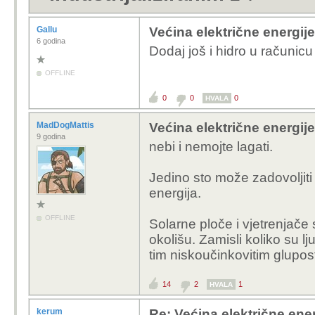
Gallu
Većina električne energije 
6 godina
Dodaj još i hidro u računic
OFFLINE
0
0
0
HVALA
MadDogMattis
Većina električne energije 
9 godina
nebi i nemojte lagati.
Jedino sto može zadovoljit
energija.
OFFLINE
Solarne ploče i vjetrenjače 
okolišu. Zamisli koliko su l
tim niskoučinkovitim glupos
14
2
1
HVALA
kerum
Re: Većina električne energ