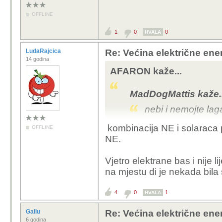
OFFLINE
1
0
0
HVALA
LudaRajcica
Re: Većina električne energ
14 godina
AFARON kaže...
MadDogMattis kaže..
nebi i nemojte laga
kombinacija NE i solaraca p
OFFLINE
Jedino sto može z
NE.
nuklearna energij
Vjetro elektrane bas i nije l
Solarne ploče i vj
na mjestu di je nekada bila
vidjeti u okolišu. 
kompletan okoliš 
4
0
1
HVALA
Gallu
Re: Većina električne energ
Zašto ne kombinacija nuk
6 godina