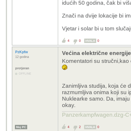
idućih 50 godina, čak bi vi
Solarne ploče i vj
vidjeti u okolišu. 
Znači na dvije lokacije bi im
kompletan okoliš 
Vjetar i solar bi u tom sluča
Zašto ne kombinacija nuk
4
0
0
HVALA
PzKpfw
Većina električne energije 
12 godina
Komentatori su stručni,kao
protjeran
OFFLINE
Zanimljiva studija, koja će do
razmumljiva onima koji su i
Nuklearke samo. Da, imaju 
okay.
Panzerkampfwagen.dzg-C+
4
2
0
Moj PC
HVALA