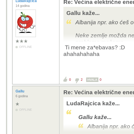
LudaRajcica
Re: Većina električne energ
14 godina
Gallu kaže...
Albanija npr. ako ćeš od
Neke zemlje možda neć
problema možemo.
Ti mene za*ebavas? :D
OFFLINE
ahahahahaha
0
2
0
HVALA
Gallu
Re: Većina električne energ
6 godina
LudaRajcica kaže...
OFFLINE
Gallu kaže...
Albanija npr. ako ć