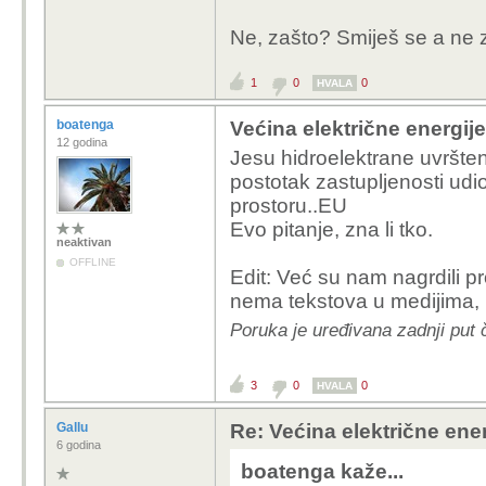
Neke zemlje možd
Ne, zašto? Smiješ se a ne 
bez problema mo
1
0
0
Ti mene za*ebavas? 
HVALA
ahahahahaha
boatenga
Većina električne energije 
12 godina
Jesu hidroelektrane uvršten
postotak zastupljenosti udio
prostoru..EU
Evo pitanje, zna li tko.
neaktivan
OFFLINE
Edit: Već su nam nagrdili pr
nema tekstova u medijima, 
Poruka je uređivana zadnji put 
3
0
0
HVALA
Gallu
Re: Većina električne energ
6 godina
boatenga kaže...