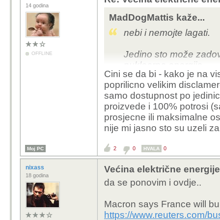
14 godina
MadDogMattis kaže...
nebi i nemojte lagati.
Jedino sto može zadovo
OFFLINE
nuklearna energija.
Cini se da bi - kako je na v
poprilicno velikim disclamer
Solarne ploče i vjetren
samo dostupnost po jedini
okolišu. Zamisli koliko
proizvede i 100% potrosi (s
okoliš sa tim niskoučin
prosjecne ili maksimalne o
nije mi jasno sto su uzeli z
2
0
0
Moj PC
HVALA
nixass
Većina električne energije 
18 godina
da se ponovim i ovdje..
Macron says France will bu
https://www.reuters.com/bu