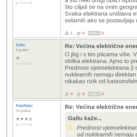
a što neki drugi oblici ispu
OFFLINE
što ciljaš se na ovim geog
A dimnjake termo ili nuk
Svaka elektrana uništava e
Hidroelektrane su obnov
solarnih ako se postavljaju
nakaradnom zakonoda
1
0
0
HVALA
Gallu
Re: Većina električne energ
6 godina
O jbg i s tim pticama više. 
oblika elektrana. Ajmo to p
OFFLINE
Prednost vjetroelektrana (i s
nuklearnih nemaju direktan 
nikakav rizik od katastrofal
0
0
0
HVALA
PaleRider
Re: Većina električne energ
18 godina
Gallu kaže...
OFFLINE
Prednost vjetroelektrana
od nuklearnih nemaju di