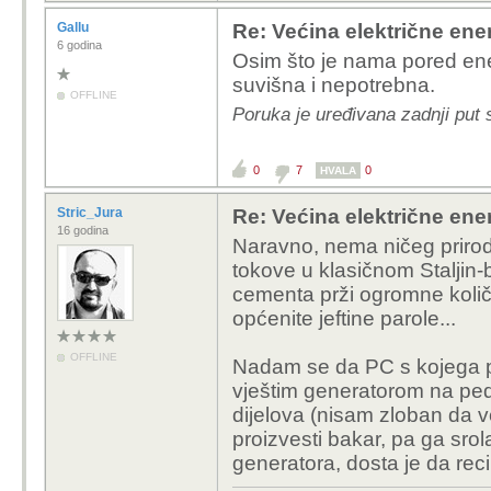
Gallu
Re: Većina električne energ
6 godina
Osim što je nama pored ener
suvišna i nepotrebna.
OFFLINE
Poruka je uređivana zadnji put 
0
7
0
HVALA
Stric_Jura
Re: Većina električne energ
16 godina
Naravno, nema ničeg priro
tokove u klasičnom Staljin
cementa prži ogromne količi
općenite jeftine parole...
OFFLINE
Nadam se da PC s kojega 
vještim generatorom na pedal
dijelova (nisam zloban da v
proizvesti bakar, pa ga srol
generatora, dosta je da recik