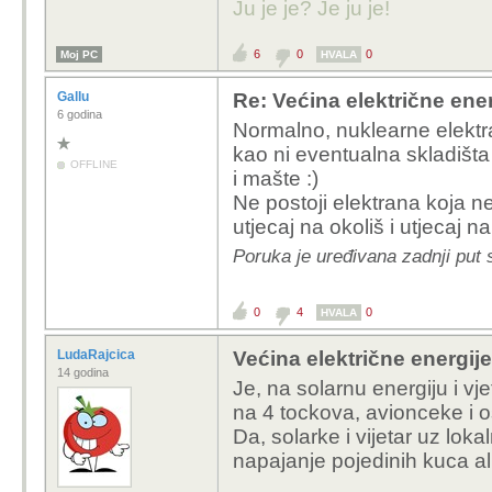
Ju je je? Je ju je!
6
0
0
Moj PC
HVALA
Gallu
Re: Većina električne energ
6 godina
Normalno, nuklearne elektr
kao ni eventualna skladišta
OFFLINE
i mašte :)
Ne postoji elektrana koja n
utjecaj na okoliš i utjecaj na
Poruka je uređivana zadnji put 
0
4
0
HVALA
LudaRajcica
Većina električne energije 
14 godina
Je, na solarnu energiju i vje
na 4 tockova, avionceke i o
Da, solarke i vijetar uz lok
napajanje pojedinih kuca ali