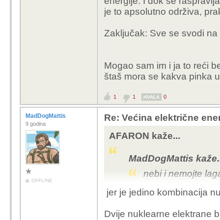
energije. I dok se raspravlj
je to apsolutno održiva, pra
Zaključak: Sve se svodi na
Mogao sam im i ja to reći be
štaš mora se kakva pinka ub
1
1
0
HVALA
MadDogMattis
Re: Većina električne energ
9 godina
AFARON kaže...
MadDogMattis kaže..
nebi i nemojte laga
OFFLINE
jer je jedino kombinacija nu
Jedino sto može z
nuklearna energij
Dvije nuklearne elektrane b