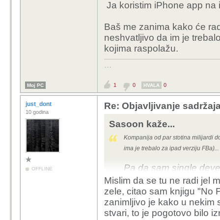
verziju za tablete i w
Ja koristim iPhone app na iP
Baš me zanima kako će radit
neshvatljivo da im je trebal
kojima raspolažu.
...
1
0
0
Moj PC
HVALA
just_dont
Re: Objavljivanje sadržaja
10 godina
Sasoon kaže...
Kompanija od par stotina milijardi do
ima je trebalo za ipad verziju FBa)
Pa da sam single devel
OFFLINE
verziju za tablete i w
Mislim da se tu ne radi jel 
zele, citao sam knjigu "
No F
zanimljivo je kako u nekim
stvari, to je pogotovo bilo 