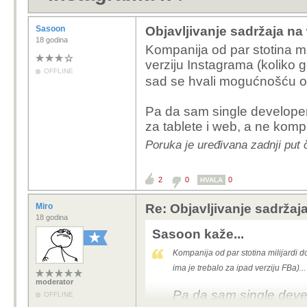
Sasoon
Objavljivanje sadržaja na
18 godina
Kompanija od par stotina mil
verziju Instagrama (koliko g
OFFLINE
sad se hvali mogućnošću 
Pa da sam single developer 
za tablete i web, a ne kom
Poruka je uređivana zadnji put
2
0
0
HVALA
Miro
Re: Objavljivanje sadržaja
18 godina
Sasoon kaže...
Kompanija od par stotina milijardi do
ima je trebalo za ipad verziju FBa)
moderator
Pa da sam single devel
OFFLINE