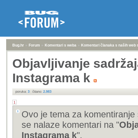
Bug.hr
»
Forum
»
Komentari s weba
»
Komentari članaka s naših web 
Objavljivanje sadržaj
Instagrama k
poruka:
3
|
čitano:
2.983
1
Ovo je tema za komentiranje 
se nalaze komentari na "
Obja
Instagrama k
".