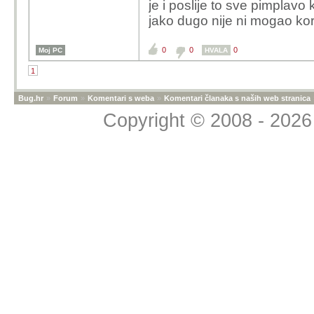
je i poslije to sve pimplavo 
jako dugo nije ni mogao kori
0
0
0
Moj PC
HVALA
1
Bug.hr
»
Forum
»
Komentari s weba
»
Komentari članaka s naših web stranica
Copyright © 2008 - 2026 