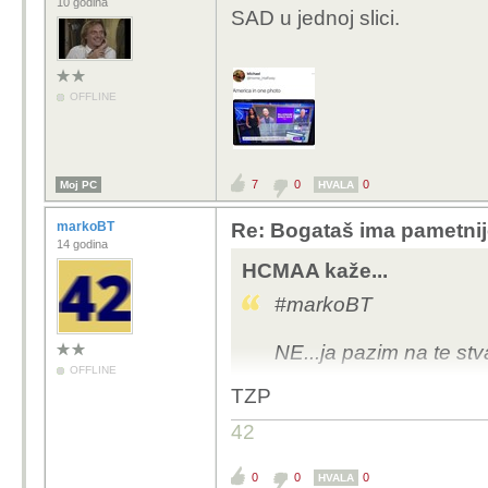
10 godina
SAD u jednoj slici.
OFFLINE
7
0
0
Moj PC
HVALA
markoBT
Re: Bogataš ima pametnij
14 godina
HCMAA kaže...
#markoBT
NE...ja pazim na te stv
OFFLINE
TZP
42
0
0
0
HVALA