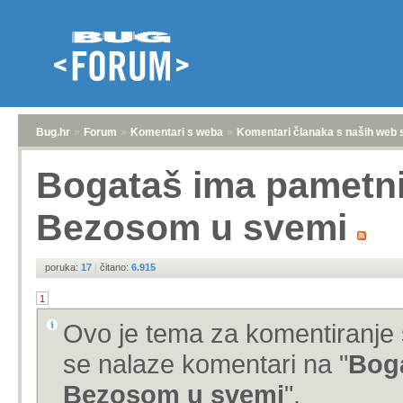
Bug.hr
»
Forum
»
Komentari s weba
»
Komentari članaka s naših web 
Bogataš ima pametnij
Bezosom u svemi
poruka:
17
|
čitano:
6.915
1
Ovo je tema za komentiranje 
se nalaze komentari na "
Boga
Bezosom u svemi
".