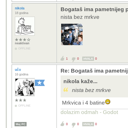
nikola
Bogataš ima pametnijeg 
18 godina
nista bez mrkve
neaktivan
OFFLINE
1
0
0
HVALA
učo
Re: Bogataš ima pametnij
16 godina
nikola kaže...
nista bez mrkve
Mrkvica i 4 batine
OFFLINE
dolazim odmah - Godot
0
0
0
Moj PC
HVALA