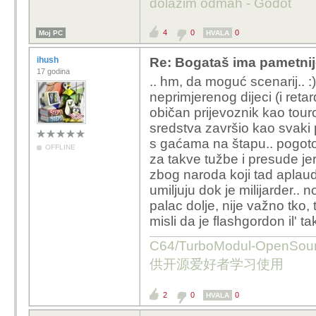
dolazim odmah - Godot
Upravo sam pomisl
našao da ima "neo
4
0
0
Moj PC
HVALA
konzumirati uslugu
je pametnije čekati
ihush
Re: Bogataš ima pametnij
17 godina
nedajbože zaglavi
.. hm, da moguć scenarij.. 
neprimjerenog dijeci (i retar
Nije to još gotovo - če
običan prijevoznik kao touro
aplicirao
sredstva završio kao svaki 
s gaćama na štapu.. pogoto
OFFLINE
za takve tužbe i presude je
zbog naroda koji tad aplaud
umiljuju dok je milijarder.. 
palac dolje, nije važno tko,
misli da je flashgordon il' tak'
C64/TurboModul-OpenS
供开源爱好者学习使用
2
0
0
HVALA