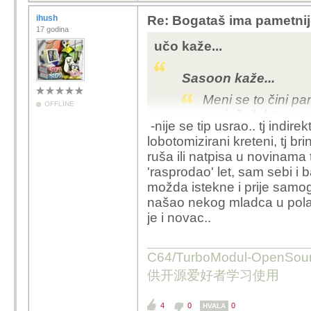
ihush
Re: Bogataš ima pametnij
17 godina
učo kaže...
Sasoon kaže...
Meni se to čini pa
OFFLINE
uspješnih letova, 
-nije se tip usrao.. tj indir
lobotomizirani kreteni, tj br
Upravo sam pomislio k
ruša ili natpisa u novinama tj 
da ima "neodgodiv" po
'rasprodao' let, sam sebi i 
uslugu koju je platio o
možda istekne i prije samog l
50.+ let a ne ići grlom
našao nekog mladca u pola c
letu.
je i novac..
C64/TurboModul-OpenS
供开源爱好者学习使用
4
0
0
HVALA