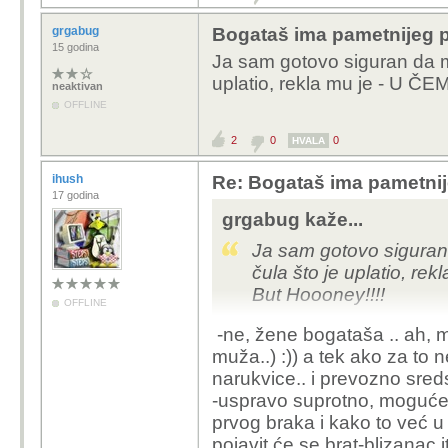
grgabug
Bogataš ima pametnijeg 
15 godina
Ja sam gotovo siguran da mu
uplatio, rekla mu je - U Č
neaktivan
OFFLINE
2
0
0
HVALA
ihush
Re: Bogataš ima pametnij
17 godina
grgabug kaže...
Ja sam gotovo siguran 
čula što je uplatio, r
But Hoooney!!!!
OFFLINE
-ne, žene bogataša .. ah, mla
muža..) :)) a tek ako za to 
narukvice.. i prevozno sreds
-uspravo suprotno, moguće da
prvog braka i kako to već 
pojavit će se brat-blizanac itd