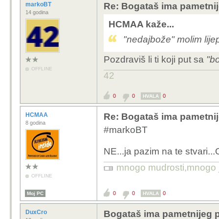
markoBT
Re: Bogataš ima pametnij
14 godina
HCMAA kaže...
"nedajbože" molim lijep
Pozdraviš li ti koji put sa
"b
OFFLINE
42
0
0
0
HVALA
HCMAA
Re: Bogataš ima pametnij
8 godina
#markoBT
NE...ja pazim na te stvari..
mnogo mudrosti,mnogo jad
OFFLINE
0
0
0
Moj PC
HVALA
DuxCro
Bogataš ima pametnijeg 