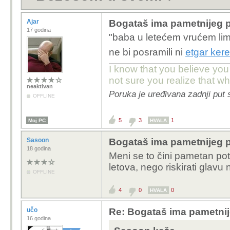
Ajar
Bogataš ima pametnijeg 
17 godina
"baba u letećem vrućem lim
ne bi posramili ni
etgar kere
I know that you believe you
not sure you realize that w
neaktivan
Poruka je uređivana zadnji put 
OFFLINE
5
3
1
Moj PC
HVALA
Sasoon
Bogataš ima pametnijeg 
18 godina
Meni se to čini pametan pot
letova, nego riskirati glavu
OFFLINE
4
0
0
HVALA
učo
Re: Bogataš ima pametnij
16 godina