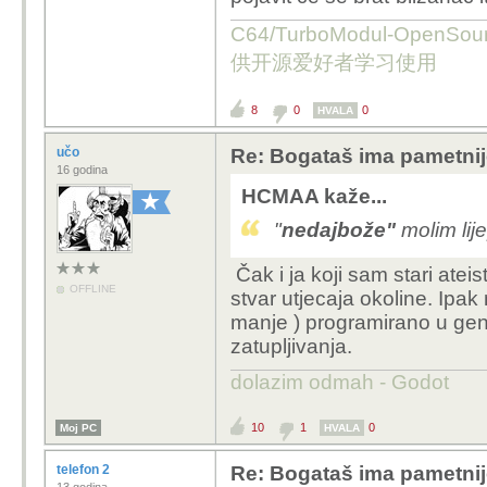
C64/TurboModul-OpenS
供开源爱好者学习使用
8
0
0
HVALA
učo
Re: Bogataš ima pametnij
16 godina
HCMAA kaže...
"
nedajbože"
molim lije
Čak i ja koji sam stari ate
OFFLINE
stvar utjecaja okoline. Ipa
manje ) programirano u g
zatupljivanja.
dolazim odmah - Godot
10
1
0
Moj PC
HVALA
telefon 2
Re: Bogataš ima pametnij