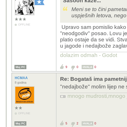
Sasoon kaže...
Meni se to čini pametan
uspješnih letova, nego 
OFFLINE
Upravo sam pomislio kako 
"neodgodiv" posao. Lovu je
platio ostaje da se vidi. Stv
u jagode i nedajbože zaglav
dolazim odmah - Godot
9
0
0
Moj PC
HVALA
HCMAA
Re: Bogataš ima pametnij
8 godina
"nedajbože" molim lijep ne s
mnogo mudrosti,mnogo jad
OFFLINE
5
2
0
Moj PC
HVALA