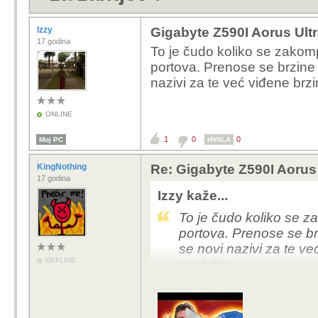
Izzy
Gigabyte Z590I Aorus Ultra
17 godina
To je čudo koliko se zakomp
portova. Prenose se brzine 
nazivi za te već viđene brzi
ONLINE
1
0
0
Moj PC
HVALA
KingNothing
Re: Gigabyte Z590I Aorus U
17 godina
Izzy kaže...
To je čudo koliko se z
portova. Prenose se br
se novi nazivi za te ve
OFFLINE
nazivima.