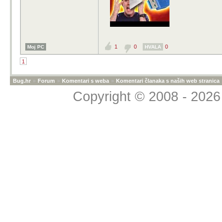
1
0
0
Moj PC
HVALA
1
Bug.hr
»
Forum
»
Komentari s weba
»
Komentari članaka s naših web stranica
Copyright © 2008 - 2026 