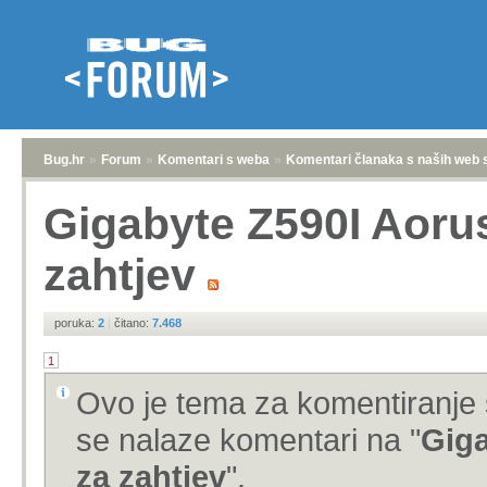
Bug.hr
»
Forum
»
Komentari s weba
»
Komentari članaka s naših web 
Gigabyte Z590I Aorus 
zahtjev
poruka:
2
|
čitano:
7.468
1
Ovo je tema za komentiranje 
se nalaze komentari na "
Giga
za zahtjev
".