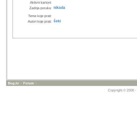
Aktivni kartoni:
nikada
Zadnja poruka:
Teme koje prati:
šeki
Autori koje prati:
Bug.hr
»
Forum
»
Copyright © 2008 - 