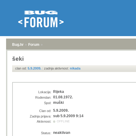
Bug.hr
»
Forum
»
šeki
clan od:
5.9.2009.
|
zadnja aktivnost:
nikada
Rijeka
Lokacija:
01.08.1972.
Rođendan:
muški
Spol:
5.9.2009.
Clan od:
sub 5.9.2009 9:14
Zadnja prijava:
Aktivnost:
OFFLINE
neaktivan
Status: