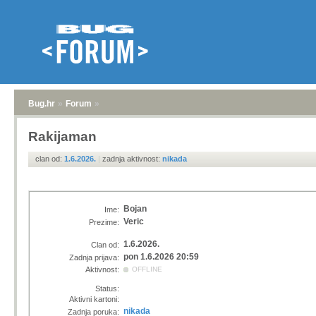
Bug.hr
»
Forum
»
Rakijaman
clan od:
1.6.2026.
|
zadnja aktivnost:
nikada
Bojan
Ime:
Veric
Prezime:
1.6.2026.
Clan od:
pon 1.6.2026 20:59
Zadnja prijava:
Aktivnost:
OFFLINE
Status:
Aktivni kartoni:
nikada
Zadnja poruka: