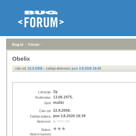
Bug.hr
»
Forum
»
Obelix
clan od:
22.9.2008.
|
zadnja aktivnost:
pon 3.8.2026 18:45
Zg
Lokacija:
13.06.1975.
Rođendan:
muški
Spol:
22.9.2008.
Clan od:
pon 3.8.2026 18:39
Zadnja prijava:
Aktivnost:
OFFLINE
Status:
Aktivni kartoni: