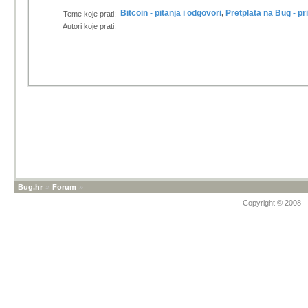
Bitcoin - pitanja i odgovori
,
Pretplata na Bug - pri
Teme koje prati:
Autori koje prati:
Bug.hr
»
Forum
»
Copyright © 2008 - 