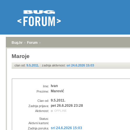
Bug.hr
»
Forum
»
Maroje
clan od:
9.5.2011.
|
zadnja aktivnost:
sri 24.6.2026 15:03
Ivan
Ime:
Marević
Prezime:
9.5.2011.
Clan od:
pet 26.6.2026 23:28
Zadnja prijava:
Aktivnost:
OFFLINE
Status:
Aktivni kartoni:
sri 24.6.2026 15:03
Zadnja poruka: