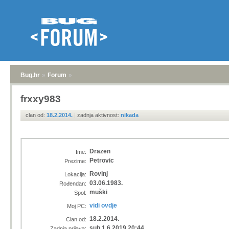
Bug.hr
»
Forum
»
frxxy983
clan od:
18.2.2014.
|
zadnja aktivnost:
nikada
Drazen
Ime:
Petrovic
Prezime:
Rovinj
Lokacija:
03.06.1983.
Rođendan:
muški
Spol:
vidi ovdje
Moj PC:
18.2.2014.
Clan od:
sub 1.6.2019 20:44
Zadnja prijava: