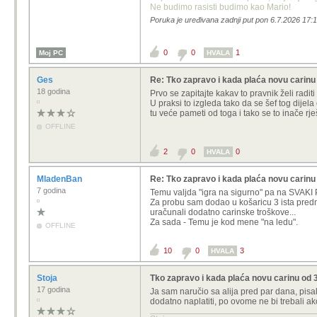
Ne budimo rasisti budimo kao Mario!
Poruka je uređivana zadnji put pon 6.7.2026 17:1
0
0
1
Moj PC
HVALA
Ges
Re: Tko zapravo i kada plaća novu carinu
18 godina
Prvo se zapitajte kakav to pravnik želi raditi
U praksi to izgleda tako da se šef tog dijel
tu veće pameti od toga i tako se to inače rj
OFFLINE
2
0
0
HVALA
MladenBan
Re: Tko zapravo i kada plaća novu carinu
7 godina
Temu valjda "igra na sigurno" pa na SVAK
Za probu sam dodao u košaricu 3 ista predme
uračunali dodatno carinske troškove...
Za sada - Temu je kod mene "na ledu".
OFFLINE
10
0
3
HVALA
Stoja
Tko zapravo i kada plaća novu carinu od 
17 godina
Ja sam naručio sa alija pred par dana, pisal
dodatno naplatiti, po ovome ne bi trebali ako