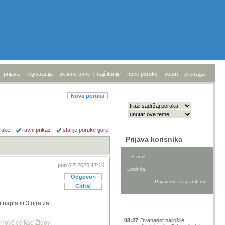
prijava
|
registracija
|
aktivne teme
|
najčitanije
|
nove poruke
|
autori
|
pretraga
Nova poruka
ruke
ravni prikaz
starije poruke gore
Prijava korisnika
E-mail:
pon 6.7.2026 17:16
Lozinka:
Odgovori
Citiraj
aplatili 3 ojra za
Aktivne teme
08:27
Dvanaest najlošije
a novčiće kao Židov!