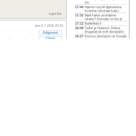
čin
17:44
Nijemci razvili dijamantna
kvantna računala koja r
trajni link
17:32
Bijeli haker promijenio
stranu? Doznalo se tko je
17:12
Battlefield 6
pon 6.7.2026 20:20
16:49
Zašto je Nolanov Odisej
drugačiji od svih dosadašn
Odgovori
16:27
Kosovo dostupno na Google
Citiraj
avni jer stvar je u
Street Viewu
16:11
Uskoro stiže Googleov
konkurent AirTagu, poznata i
 propisi.
 svejedno, kupac plaća
15:42
Kućište Corsair Frame
4000D Wood RS oduševilo
ači..
nas
 može biti nulta stopa
15:25
Klima uređaj - pitanje
davanja deklaracije je
15:02
Preslagivanje: Alphabet
io šverc.. pri tome
mijenja vrh AI-ja i ostaje
snovi bile oslobođene
12:02
Napajanja za vašu
om za izdavanje kopije
konfiguraciju (P&O)
una, rada na kasi..
09:43
Smiješne slike
obvezom da trgovac
09:02
ChatGPT nudi razgovor bez
lo 2€.. što je vrlo
ograničenja s novim mode
rediv, izdavanje
08:18
Veliki dio AI industrije su
be.. itd.).
marksisti, kaže šef Pa
07:28
SpaceX više zarađuje od
10%, nego je to fixni
umjetne inteligencije nego
04:22
Kamere u smartfonima-
i iste tarifne grupe
Rasprava
 po tarifnom broju
01:22
Grand Theft Auto (GTA VI) -
 neće kupiti istu robu
Rasprava
ave, divlji zapad..).
7.8.
Netflix oživljava Gene
, naš 25% što znači
Wildera uz AI glas, fanovi