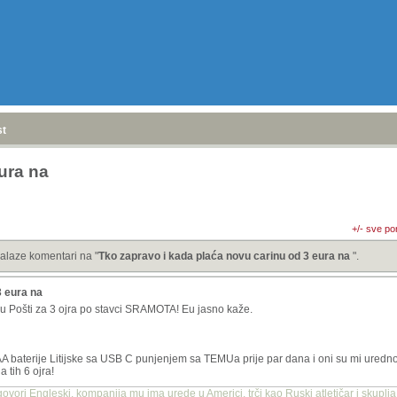
stranica
»
eura na
+/- sve po
alaze komentari na "
Tko zapravo i kada plaća novu carinu od 3 eura na
".
3 eura na
i u Pošti za 3 ojra po stavci SRAMOTA! Eu jasno kaže.
 baterije Litijske sa USB C punjenjem sa TEMUa prije par dana i oni su mi uredno n
 tih 6 ojra!
 govori Engleski, kompanija mu ima urede u Americi, trči kao Ruski atletičar i skuplj