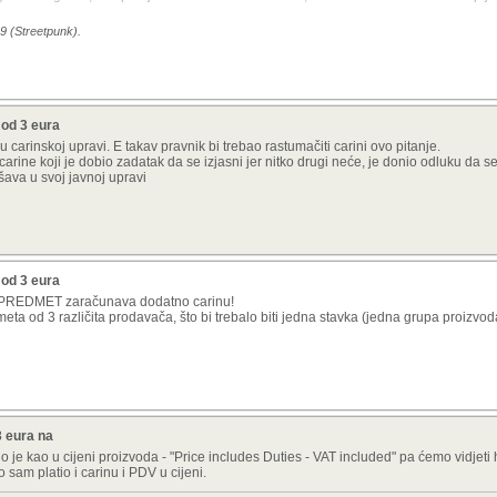
9 (Streetpunk).
 od 3 eura
 u carinskoj upravi. E takav pravnik bi trebao rastumačiti carini ovo pitanje.
a carine koji je dobio zadatak da se izjasni jer nitko drugi neće, je donio odluku da
ešava u svoj javnoj upravi
 od 3 eura
I PREDMET zaračunava dodatno carinu!
ta od 3 različita prodavača, što bi trebalo biti jedna stavka (jedna grupa proizvod
3 eura na
o je kao u cijeni proizvoda - "Price includes Duties - VAT included" pa ćemo vidjeti 
 sam platio i carinu i PDV u cijeni.