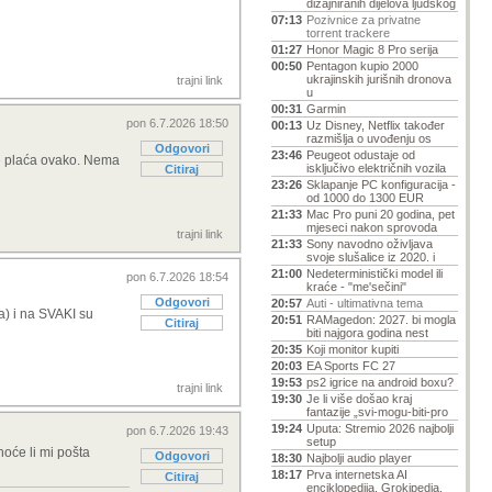
dizajniranih dijelova ljudskog
07:13
Pozivnice za privatne
torrent trackere
01:27
Honor Magic 8 Pro serija
00:50
Pentagon kupio 2000
ukrajinskih jurišnih dronova
trajni link
u
00:31
Garmin
pon 6.7.2026 18:50
00:13
Uz Disney, Netflix također
razmišlja o uvođenju os
Odgovori
23:46
Peugeot odustaje od
 se plaća ovako. Nema
isključivo električnih vozila
Citiraj
23:26
Sklapanje PC konfiguracija -
od 1000 do 1300 EUR
21:33
Mac Pro puni 20 godina, pet
mjeseci nakon sprovoda
trajni link
21:33
Sony navodno oživljava
svoje slušalice iz 2020. i
21:00
Nedeterministički model ili
pon 6.7.2026 18:54
kraće - "me'sečini"
Odgovori
20:57
Auti - ultimativna tema
a) i na SVAKI su
20:51
RAMagedon: 2027. bi mogla
Citiraj
biti najgora godina nest
20:35
Koji monitor kupiti
20:03
EA Sports FC 27
19:53
ps2 igrice na android boxu?
trajni link
19:30
Je li više došao kraj
fantazije „svi-mogu-biti-pro
19:24
Uputa: Stremio 2026 najbolji
pon 6.7.2026 19:43
setup
hoće li mi pošta
Odgovori
18:30
Najbolji audio player
18:17
Prva internetska AI
Citiraj
enciklopedija, Grokipedia,