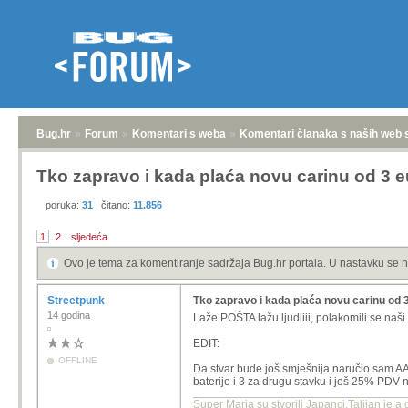
Bug.hr
»
Forum
»
Komentari s weba
»
Komentari članaka s naših web 
Tko zapravo i kada plaća novu carinu od 3 
poruka:
31
|
čitano:
11.856
1
2
sljedeća
Ovo je tema za komentiranje sadržaja Bug.hr portala. U nastavku se n
Streetpunk
Tko zapravo i kada plaća novu carinu od 
14 godina
Laže POŠTA lažu ljudiiii, polakomili se naš
EDIT:
OFFLINE
Da stvar bude još smješnija naručio sam AAA
baterije i 3 za drugu stavku i još 25% PDV na
Super Maria su stvorili Japanci,Talijan je a