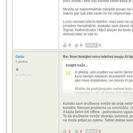
poru zivota i zele istu koristiti samo kada 
Mozda ce najnormalnije odraditi posao na lapt
nakon par sati pita zasto im ne odgovaraju 
Licno nemam obicni telefon, isao sam na op
prividno minialisticki, svakako sam davno o
Signal, Authenticator i Mp3 player da budu 
dohvat ruke, to nije to.
0
0
0
HVALA
Gallu
Re: Novi Nokijini retro telefoni imaju AI tip
6 godina
knight kaže...
A gledaj, ako izadjes sa samo špric
OFFLINE
kom nemas nikakvih drustvenih mreza 
ako imas instalirane, ne moras ih pok
Mislim da podcjenjujes ovisnot koju i
otpornost na to, ali trebas biti svje
mogu sebi reci dosta" vec sasvim norm
Problem vise s mrezama je, sto za r
Koristio sam društvene mreže do prije nekih
ideju neceg pozitivnog, neceg sto spa
koristim. Nemam problema sa ovisnošću. Uvi
ubaci u sok a da i ne znas).
A kada želim biti offline - jednostavno ugas
I rekoh, nisu mreze same po sebi takv
To da društvene mreže stvaraju ovisnost, p
vise zadrzali paznju i stvorili ovisnos
ne može prtljat po njemu. Tablet dobije sam
Druga stvar sa tim "feature" telefon
u svaku poru zivota i zele istu kori
2
0
0
HVALA