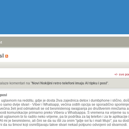
stranica
»
sl
+/- sve po
alaze komentari na "
Novi Nokijini retro telefoni imaju AI tipku i posl
".
 posl
i uglavnom na redditu, gdje je dosta živa zajednica detox i dumbphone i slično, d
rno samo dvije stvari - Viber i Whatsapp, većina ostlih opcija se sporadično spominj
što većina želi jest odmaknuti se od besmislenog swajpanja po društvenim mrežama al
ćnosti komunikacije primarno preko Vibera u Whatsappa. S vremena na vrijeme su se 
 ali uglavnom bi to radilo neko vrijeme, pa bi podrška za taj telefon i za te aplikacij
a AI mi je besmisleno, ali čini se da su išli za onim "gdje svi tu i mali Mujo", pa su do
i da su timovi koji osmišljavaju takve stvari nekad potpuno odvojeni od stvarnosti.