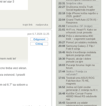
i tel star 5
22:31
Smiješne slike
22:27
Društvena mreža Truth
Social legalizirala insajder
22:18
Gdje iPhone košta najviše u
2026. godini?
22:04
Grand Theft Auto (GTA VI) -
Rasprava
trajni link
nadporuka
21:02
Fantastika i SF (knjige)
21:01
Hi-Fi vs. Head-Fi: Kako se
vrhunski zvuk preselio
pon 6.7.2026 11:25
20:52
Priče o elementima #30:
kisik – zagonetni sastojak
Odgovori
20:27
Pomoć pri odabiru mobitela
Citiraj
20:08
Samsung Galaxy Z Flip /
Fold 8 serija
19:45
Može li korištenje mobitela
tijekom punjenja oštet
zmem neki tel
18:30
Popusti, akcije i dobre
ponude za igre
18:03
Pucanje foruma i login na
icno treba veci ekran.
forum
17:44
Stolica / Fotelja za
računalo?
a ovisnost. I pravili
17:01
Testirali smo ASUS ROG
Falchion Ace 75 HE,
magnets
lom od 6.7" sa sobom u
16:52
Jedna od četiri osobe
generacije Z oslanja na AI n
16:48
Kućište Corsair Frame
4000D Wood RS oduševilo
nas
16:43
Savjetnik za odabir
odgovarajućeg gamerskog