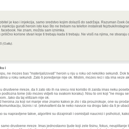
mobitel je kao i injekcija, samo sredstvo kojim dolaziš do sadržaja. Razuman čoek će i
njekciju gurati heroin isto kao što ne trebam na telefon instalirati fejzbuk/instagram 
ema facebook. Ne znam, možda sam iznimka.
u prilično korisne stvari koje ti trebaju kada ti trebaju. Ne visiš na njima, ne stvaraju
5 (Gallu).
ku i
epu, ne mozes bas "materijalizovati" heroin u nju u roku od nekoliko sekundi. Dok
ima u roku sekundi. Zato ti poredjenje nije ok. Mislim, mozes reci i sta ima veze ak
 drustvene mreze, da li zato sto ih na srecu nisi koristio ili zaista imas neku poseb
icno podlozna tome (sto mozes vidjeti na svakom koraku). Nisu to oni koji "ne mogu se
om...tako da taj elitizam nije ok.
d heroina za koji svi manje vise znamo kakvo je zlo i sta prouzrokuje, one su pro
komunikaciju, biznis i sl. (ekvivaltent da te neko navuce na drogu tako da ti je ubaci
su napravljene takve, algoritmi su dizajnirali i osmisljali naucnici i psiholozi, kak
u samo drustvene mreze. Imas jednostavno ljude koji zele tisinu, fokus, neuplitanje