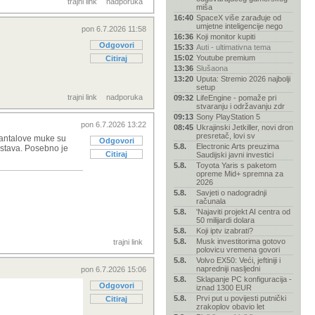
trajni link
nadporuka
miša
16:40
SpaceX više zarađuje od
umjetne inteligencije nego
pon 6.7.2026 11:58
16:36
Koji monitor kupiti
Odgovori
15:33
Auti - ultimativna tema
15:02
Youtube premium
Citiraj
13:36
Slušaona
13:20
Uputa: Stremio 2026 najbolji
setup
trajni link
nadporuka
09:32
LifeEngine - pomaže pri
stvaranju i održavanju zdr
09:13
Sony PlayStation 5
pon 6.7.2026 13:22
08:45
Ukrajinski Jetkiller, novi dron
presretač, lovi sv
 Tantalove muke su
Odgovori
5.8.
Electronic Arts preuzima
sustava. Posebno je
Citiraj
Saudijski javni investici
5.8.
Toyota Yaris s paketom
opreme Mid+ spremna za
2026
5.8.
Savjeti o nadogradnji
računala
5.8.
'Najaviti projekt AI centra od
50 milijardi dolara
5.8.
Koji iptv izabrati?
5.8.
Musk investitorima gotovo
trajni link
polovicu vremena govori
5.8.
Volvo EX50: Veći, jeftiniji i
napredniji nasljedni
pon 6.7.2026 15:06
5.8.
Sklapanje PC konfiguracija -
Odgovori
iznad 1300 EUR
5.8.
Prvi put u povijesti putnički
Citiraj
zrakoplov obavio let