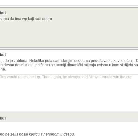
ku i
, samo da ima wp koji radi dobro
ku i
e ljude je zabluda. Nekoliko puta sam starijim osobama podešavao takav telefon, i
eni a desna desni meni, pri čemu se meniji dinamički mijenja ovisno u kom si dijelu 
one.
Boy would reach the top. Then again, he always said Millwall would win the cup.
ku i
tno ne zelis nositi kesicu s heroinom u dzepu.