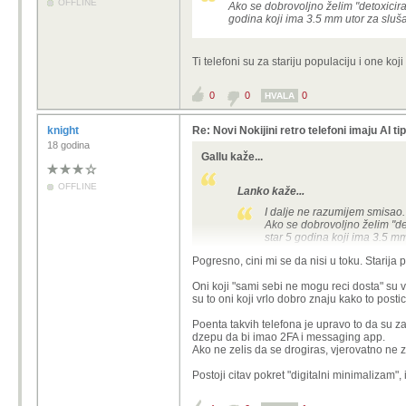
OFFLINE
Ako se dobrovoljno želim "detoxicira
godina koji ima 3.5 mm utor za slušali
Ti telefoni su za stariju populaciju i one ko
0
0
0
HVALA
knight
Re: Novi Nokijini retro telefoni imaju AI tip
18 godina
Gallu kaže...
OFFLINE
Lanko kaže...
I dalje ne razumijem smisao.
Ako se dobrovoljno želim "det
star 5 godina koji ima 3.5 mm 
Pogresno, cini mi se da nisi u toku. Starija
Ti telefoni su za stariju populaciju i
Oni koji "sami sebi ne mogu reci dosta" su vec
su to oni koji vrlo dobro znaju kako to postic
Poenta takvih telefona je upravo to da su z
dzepu da bi imao 2FA i messaging app.
Ako ne zelis da se drogiras, vjerovatno ne z
Postoji citav pokret "digitalni minimalizam", 