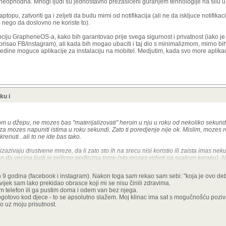
je neophodna. Mnogi ljudi su jednostavno prezasiceni guranjem tehnologije na silu u 
opu, zatvoriti ga i zeljeti da budu mirni od notifikacija (ali ne da iskljuce notifikaci
- nego da doslovno ne koriste to).
ciju GrapheneOS-a, kako bih garantovao prije svega sigurnost i privatnost (iako j
brisao FB/instagram), ali kada bih mogao ubaciti i taj dio s minimalizmom, mirno bi
jedine moguce aplikacije za instalaciju na mobitel. Medjutim, kada svo more aplik
ku i
om u džepu, ne mozes bas "materijalizovati" heroin u nju u roku od nekoliko sekund
mozes napuniti istima u roku sekundi. Zato ti poredjenje nije ok. Mislim, mozes re
renuti...ali to ne ide bas tako.
zazivaju drustvene mreze, da li zato sto ih na srecu nisi koristio ili zaista imas ne
stan da vecina ljudi je prilicno podlozna tome (sto mozes vidjeti na svakom koraku). Ni
alni ljudi, uspjesni u ovom ili onom...tako da taj elitizam nije ok.
azliku od heroina za koji svi manje vise znamo kakvo je zlo i sta prouzrokuje, one
 9 godina (facebook i instagram). Nakon toga sam rekao sam sebi: "koja je ovo debi
ja ljude, olaksava komunikaciju, biznis i sl. (ekvivaltent da te neko navuce na drog
jek sam lako prekidao obrasce koji mi se nisu činili zdravima.
im telefon ili ga pustim doma i odem van bez njega.
e, nego su napravljene takve, algoritmi su dizajnirali i osmisljali naucnici i psihol
ogotovo kod djece - to se apsolutno slažem. Moj klinac ima sat s mogučnošću poziva
t.
o uz moju prisutnost.
ima, nisu samo drustvene mreze. Imas jednostavno ljude koji zele tisinu, fokus, neup
stiti samo kada je neophodna. Mnogi ljudi su jednostavno prezasiceni guranjem tehno