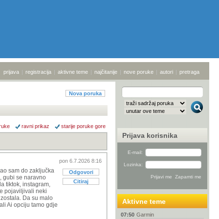
prijava
|
registracija
|
aktivne teme
|
najčitanije
|
nove poruke
|
autori
|
pretraga
Nova poruka
ruke
ravni prikaz
starije poruke gore
Prijava korisnika
E-mail:
pon 6.7.2026 8:16
Lozinka:
ošao sam do zaključka
Odgovori
e, gubi se naravno
Citiraj
a tiktok, instagram,
pojaviljivali neki
e izostala. Da su malo
Aktivne teme
dali Ai opciju tamo gdje
07:50
Garmin