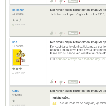
4
0
1
HVALA
balbazor
Re: Novi Nokijini retro telefoni imaju AI tip
15 godina
Ja bi bio prvi kupac. Ciglica ko nokia 3310
OFFLINE
2
0
1
HVALA
uss
Re: Novi Nokijini retro telefoni imaju AI tip
17 godina
Koncept da su telefoni sa tipkama za starij
objasniti im da lijeva tipka otvara lijevi m
teško ako su osobe već koristile touch telef
Your dad always said that one day Del 
OFFLINE
3
0
1
HVALA
Gallu
Re: Novi Nokijini retro telefoni imaju AI tip
6 godina
knight kaže...
Ako ne zelis da se drogiras, vjerova
OFFLINE