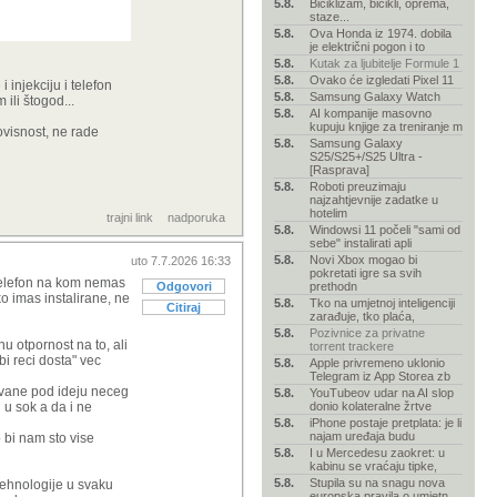
5.8.
Biciklizam, bicikli, oprema,
staze...
5.8.
Ova Honda iz 1974. dobila
je električni pogon i to
5.8.
Kutak za ljubitelje Formule 1
5.8.
Ovako će izgledati Pixel 11
 injekciju i telefon
5.8.
Samsung Galaxy Watch
ili štogod...
5.8.
AI kompanije masovno
kupuju knjige za treniranje m
 ovisnost, ne rade
5.8.
Samsung Galaxy
S25/S25+/S25 Ultra -
[Rasprava]
5.8.
Roboti preuzimaju
najzahtjevnije zadatke u
hotelim
trajni link
nadporuka
5.8.
Windowsi 11 počeli "sami od
sebe" instalirati apli
5.8.
Novi Xbox mogao bi
uto 7.7.2026 16:33
pokretati igre sa svih
 telefon na kom nemas
Odgovori
prethodn
o imas instalirane, ne
5.8.
Tko na umjetnoj inteligenciji
Citiraj
zarađuje, tko plaća,
5.8.
Pozivnice za privatne
nu otpornost na to, ali
torrent trackere
bi reci dosta" vec
5.8.
Apple privremeno uklonio
Telegram iz App Storea zb
davane pod ideju neceg
5.8.
YouTubeov udar na AI slop
 u sok a da i ne
donio kolateralne žrtve
5.8.
iPhone postaje pretplata: je li
najam uređaja budu
o bi nam sto vise
5.8.
I u Mercedesu zaokret: u
kabinu se vraćaju tipke,
5.8.
Stupila su na snagu nova
 tehnologije u svaku
europska pravila o umjetn