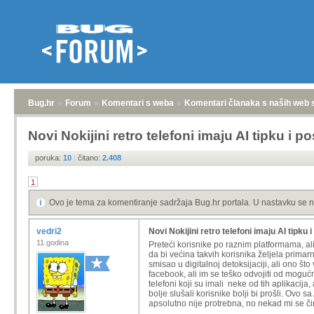
Bug.hr
»
Forum
»
Komentari s weba
»
Komentari članaka s naših web 
Novi Nokijini retro telefoni imaju AI tipku i po
poruka:
10
|
čitano:
2.408
1
Ovo je tema za komentiranje sadržaja Bug.hr portala. U nastavku se n
vedri2
Novi Nokijini retro telefoni imaju AI tipku i
11 godina
Preteći korisnike po raznim platformama, al
da bi većina takvih korisnika željela prima
smisao u digitalnoj detoksijaciji, ali ono 
facebook, ali im se teško odvojiti od mogu
telefoni koji su imali neke od tih aplikacija,
bolje slušali korisnike bolji bi prošli. Ovo s
apsolutno nije protrebna, no nekad mi se čin