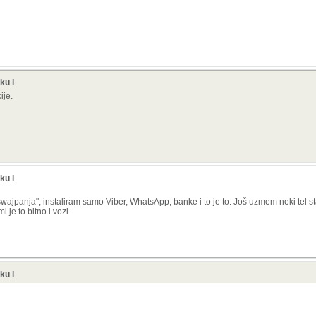
ku i
ije.
ku i
swajpanja", instaliram samo Viber, WhatsApp, banke i to je to. Još uzmem neki tel st
 je to bitno i vozi.
ku i