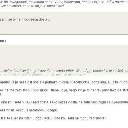
ti" od "swajpanja", instaliram samo Viber, WhatsApp, banke i to je to. Još uzmem nek
ce i mikrosd utor ako mi je to bitno i vozi.
ji sami se bi ne mogu reću dosta...
ku i
oxicirati" od "swajpanja", instaliram samo Viber, WhatsApp, banke i to je to. Još u
utor za slušalice i mikrosd utor ako mi je to bitno i vozi.
 populacija je nazalost postala jednako ovisna o facebooku i portalima, a uz to im ob
 one koji sami se bi ne mogu reću dosta...
ina, ne zato sto su ljudi glupi i slabe volje, nego sto je to napravljeno tako da stvar
i.
a one koji sebi MOGU reci dosta. I ako kazes dosta, ne zelis vuci ciglu sa dijagona
elis nositi kesicu s heroinom u dzepu.
i ti si to sveo na "stariju populaciju i one koji sebi ne mogu reci dosta".