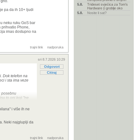
grlo.
5.8.
Trideset svjećica za Tom's
Hardware (i groblje oko
je pa da ih 10+ ljudi
5.8.
Nosite li sat?
e u neku ruku GoS bar
h prihvatio Phone,
acija imas dostupno na
trajni link
nadporuka
sri 8.7.2026 10:29
Odgovori
Citiraj
i. Dok telefon na
ci i sta ima veze
ku posebnu
su to oni koji "ne
 su prodavane pod
lana" i više ih ne
u tako da ti je
ozi, kako bi nam sto
. Neki najgluplji da
litanje tehnologije
logije na silu u
trajni link
nadporuka