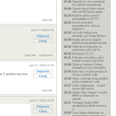
07:26
OpenAI-jev novi uređaj bit
će veličine hokejaškog
03:06
Opservatorij Rubin snimio
više od 650 tisuća galak
02:28
Matične ploče uskoro
poskupljuju za 50 %?
trajni link
02:23
AI drži američko
gospodarstvo, ali to je
njegova n
pon 6.7.2026 8:45
01:19
Je li više došao kraj
fantazije „svi-mogu-biti-pro
Odgovori
01:09
Rusija ubrzava raspad
Citiraj
jedinstvenog globalnog inter
00:42
Veliki dio AI industrije su
marksisti, kaže šef Pa
00:20
EA Sports FC 27
trajni link
nadporuka
00:11
Policajac prerušen u grm
hvatao vozače koji korist
23:58
Zašto je Nolanov Odisej
pon 6.7.2026 10:34
drugačiji od svih dosadašn
Odgovori
23:45
Kako bez recepta postati dr.
ar 5 godina koji ima
House (ovisnik o lije
Citiraj
23:42
Varta u stečaju zbog gubitka
posla s Appleom i odb
23:27
Links reklamacija - vanjski
servis MR servis
trajni link
23:14
Spider-Man "napao" vozače
BMW-a reklamom na
ugrađe
pon 6.7.2026 10:40
23:11
Pentagon kupio 2000
ukrajinskih jurišnih dronova
Odgovori
u
Citiraj
23:03
Zoox dobio odobrenje za
komercijalnu robotaksi usl