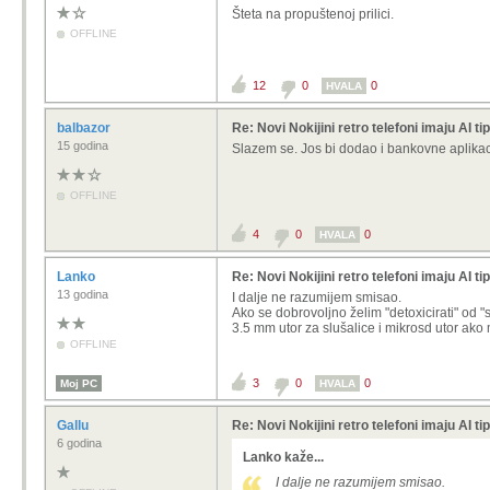
Šteta na propuštenoj prilici.
OFFLINE
12
0
0
HVALA
balbazor
Re: Novi Nokijini retro telefoni imaju AI tip
15 godina
Slazem se. Jos bi dodao i bankovne aplikac
OFFLINE
4
0
0
HVALA
Lanko
Re: Novi Nokijini retro telefoni imaju AI tip
13 godina
I dalje ne razumijem smisao.
Ako se dobrovoljno želim "detoxicirati" od "
3.5 mm utor za slušalice i mikrosd utor ako mi
OFFLINE
3
0
0
Moj PC
HVALA
Gallu
Re: Novi Nokijini retro telefoni imaju AI tip
6 godina
Lanko kaže...
I dalje ne razumijem smisao.