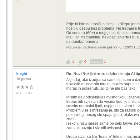
Prije bi bilo ne nosiš injekciju u džepu jer 
nositi u džepu bez problema. Ne trebam u tu i
Od seniora (60+) u mojoj obitelji nitko n
Mail, IM, netbanking, navigacija/karte i sl. s
na dumbphoneima.
Poruka je uređivana zadnji put pon 6.7.2026 15:1
1
0
1
HVALA
knight
Re: Novi Nokijini retro telefoni imaju AI tip
18 godina
A gledaj, ako izadjes sa samo špricom u dž
nikakvih drustvenih mreza mozes napuniti ist
moras ih pokrenuti...ali to ne ide bas tako.
OFFLINE
Mislim da podcjenjujes ovisnot koju izazivaju
trebas biti svjestan da vecina ljudi je pril
sasvim normalni ljudi, uspjesni u ovom ili on
Problem vise s mrezama je, sto za razliku o
pozitivnog, neceg sto spaja ljude, olaksava 
znas).
I rekoh, nisu mreze same po sebi takve, nego 
zadrzali paznju i stvorili ovisnost.
Druga stvar sa tim "feature" telefonima, nis