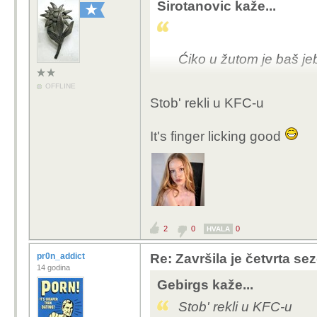
Sirotanovic kaže...
Ćiko u žutom je baš je
OFFLINE
Stob' rekli u KFC-u
It's finger licking good
2
0
0
HVALA
pr0n_addict
Re: Završila je četvrta se
14 godina
Gebirgs kaže...
Stob' rekli u KFC-u