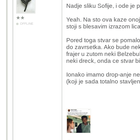
Nadje sliku Sofije, i ode je p
Yeah. Na sto ova kaze onoj 
OFFLINE
stoji s blesavim izrazom lic
Pored toga stvar se pomalo r
do zavrsetka. Ako bude neko
frajer u zutom neki Belzebub
neki dreck, onda ce stvar bi
Ionako imamo drop-anje neki
(koji je sada totalno stavl