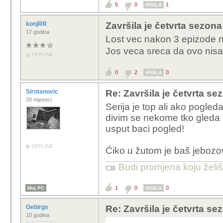
5
0
1
HVALA
konjRR
Završila je četvrta sezona
17 godina
Lost vec nakon 3 epizode na
Jos veca sreca da ovo nis
OFFLINE
0
2
0
HVALA
Sirotanovic
Re: Završila je četvrta se
20 mjeseci
Serija je top ali ako pogle
divim se nekome tko gleda 
usput baci pogled!
OFFLINE
Ćiko u žutom je baš jebozov
Budi promjena koju želiš 
1
0
0
Moj PC
HVALA
Gebirgs
Re: Završila je četvrta se
10 godina