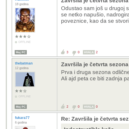
Završila je četvrta sezona
18 godina
Odustao sam još u drugoj s
se netko napušio, nadrogira
poveznice, kao da se stvor
OFFLINE
3
0
2
Moj PC
HVALA
thebatman
Završila je četvrta sezona
12 godina
Prva i druga sezona odlične
Ali ajd peta ce biti zadnja p
OFFLINE
2
0
0
Moj PC
HVALA
fukara77
Re: Završila je četvrta se
6 godina