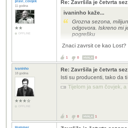
pravi_covijek
Re: Završila je četvrta se
11 godina
ivaninho kaže...
Grozna sezona, milijun 
odgovora. Iskreno mi j
pogrešku
OFFLINE
Znaci zavrsit ce kao Lost?
1
0
0
HVALA
ivaninho
Re: Završila je četvrta se
18 godina
Isti su producenti, tako da t
Tijelom ja sam čovjek, a
OFFLINE
1
0
1
HVALA
Hummer