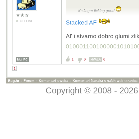
It's finger licking good
OFFLINE
Stacked AF
Al' i stvarno dobro glumi zlik
010001100100000101010
1
0
0
Moj PC
HVALA
1
Bug.hr
»
Forum
»
Komentari s weba
»
Komentari članaka s naših web stranica
Copyright © 2008 - 2026 