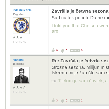
Indestructible
Završila je četvrta sezona
15 godina
Sad cu tek poceti. Da ne m
I told you that Chelsea wer
are
OFFLINE
0
0
0
HVALA
ivaninho
Re: Završila je četvrta se
18 godina
Grozna sezona, milijun miste
Iskreno mi je žao što sam 
Tijelom ja sam čovjek, a
OFFLINE
3
0
2
HVALA