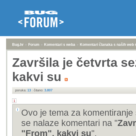
Bug.hr
»
Forum
»
Komentari s weba
»
Komentari članaka s naših web 
Završila je četvrta s
kakvi su
poruka:
13
|
čitano:
3.807
1
Ovo je tema za komentiranje 
se nalaze komentari na "
Zavr
"From", kakvi su
".