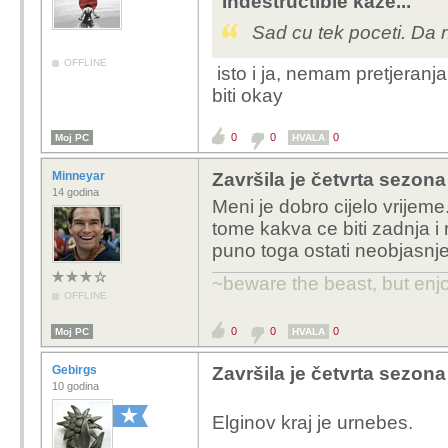
Indestructible kaže...
Sad cu tek poceti. Da
OFFLINE
isto i ja, nemam pretjeranj
biti okay
0
0
0
Moj PC
HVALA
Minneyar
Završila je četvrta sezona
14 godina
Meni je dobro cijelo vrijem
tome kakva ce biti zadnja i
puno toga ostati neobjasnje
~beware the beast, but enjo
OFFLINE
0
0
0
Moj PC
HVALA
Gebirgs
Završila je četvrta sezona
10 godina
Elginov kraj je urnebes.