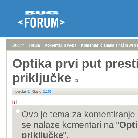
Bug.hr
»
Forum
»
Komentari s weba
»
Komentari članaka s naših web 
Optika prvi put prest
priključke
poruka:
1
|
čitano:
2.255
1
Ovo je tema za komentiranje 
se nalaze komentari na "
Opti
priključke
".