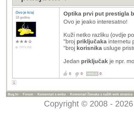
Ovo je kraj
Optika prvi put prestigla 
18 godina
Ovo je jeako interesatno!
Kuži netko razliku (ovdje p
"broj
priključaka
internetu 
"broj
korisnika
usluge pris
OFFLINE
Jedan
priključak
je npr. mo
0
0
0
HVALA
1
Bug.hr
»
Forum
»
Komentari s weba
»
Komentari članaka s naših web stranica
Copyright © 2008 - 2026 