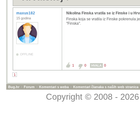
maxus182
Nikolina Finska vratila se iz Finske i u Hr
15 godina
Finska koja se vratila iz Finske pokrenula j
"Finska".
OFFLINE
1
0
0
HVALA
1
Bug.hr
»
Forum
»
Komentari s weba
»
Komentari članaka s naših web stranica
Copyright © 2008 - 2026 