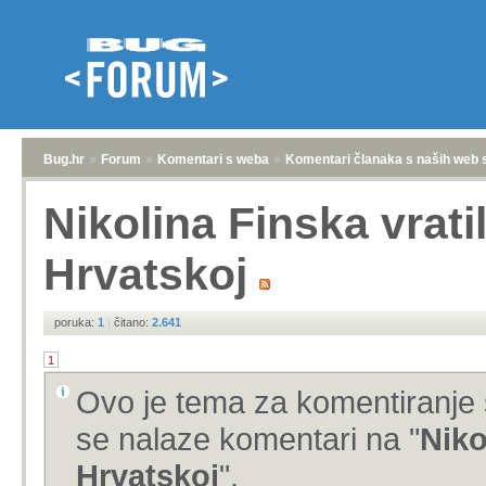
Bug.hr
»
Forum
»
Komentari s weba
»
Komentari članaka s naših web 
Nikolina Finska vratil
Hrvatskoj
poruka:
1
|
čitano:
2.641
1
Ovo je tema za komentiranje 
se nalaze komentari na "
Niko
Hrvatskoj
".