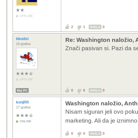
OFFLINE
2
1
0
HVALA
Idealist
Re: Washington naložio, 
16 godina
Znači pasivan si. Pazi da 
OFFLINE
0
0
0
Moj PC
HVALA
konjRR
Washington naložio, Anth
17 godina
Nisam siguran jeli ovo poku
marketing. Ali da je iznimn
ONLINE
0
0
0
HVALA