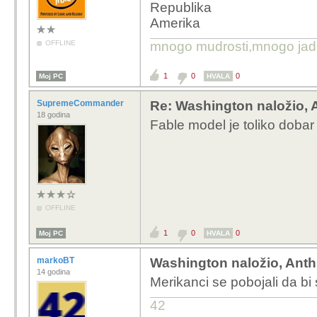
Republika
Amerika
OFFLINE
mnogo mudrosti,mnogo jada..
1
0
0
Moj PC
HVALA
SupremeCommander
Re: Washington naložio, 
18 godina
Fable model je toliko dobar 
OFFLINE
1
0
0
Moj PC
HVALA
markoBT
Washington naložio, Anth
14 godina
Merikanci se pobojali da bi
42