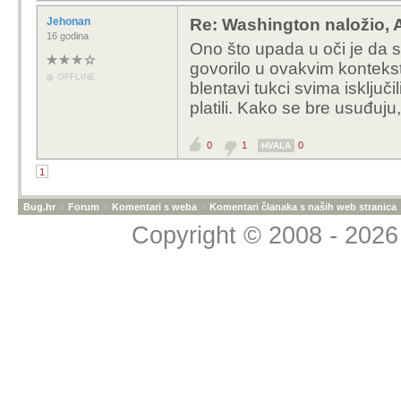
Jehonan
Re: Washington naložio, 
16 godina
Ono što upada u oči je da se
govorilo u ovakvim konteks
OFFLINE
blentavi tukci svima isključil
platili. Kako se bre usuđuju,
0
1
0
HVALA
1
Bug.hr
»
Forum
»
Komentari s weba
»
Komentari članaka s naših web stranica
Copyright © 2008 - 2026 