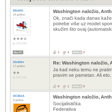
Idealist
Washington naložio, Anth
16 godina
Ok, znači kada danas kaže
potrebe više uz model spom
skužim što ovaj (automatsk
OFFLINE
2
4
0
Moj PC
HVALA
doublev
Re: Washington naložio, 
17 godina
Ja kad neku temu ne pratim 
pravim se pametan. Ali eto, s
OFFLINE
8
1
0
HVALA
HCMAA
Washington naložio, Anth
8 godina
Socijalistička
Federativa