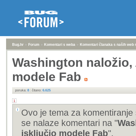
Bug.hr
»
Forum
»
Komentari s weba
»
Komentari članaka s naših web 
Washington naložio, 
modele Fab
poruka:
8
|
čitano:
6.625
1
Ovo je tema za komentiranje 
se nalaze komentari na "
Wash
isključio modele Fab
".