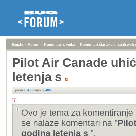
Bug.hr
»
Forum
»
Komentari s weba
»
Komentari članaka s naših web 
Pilot Air Canade uhi
letenja s
poruka:
4
|
čitano:
2.406
1
Ovo je tema za komentiranje 
se nalaze komentari na "
Pilo
godina letenja s
".