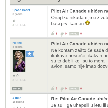
Space Cadet
Pilot Air Canade uhićen n
8 godina
Onaj tko nikada nije u život
baci prvi kamen
OFFLINE
1
0
0
HVALA
nikonja
Pilot Air Canade uhićen n
8 godina
Ne kontam zašto če sada do
ikakave nesreče, ikakvih prob
su to debili koji su to moral
avion, samo nije imao dozvol
OFFLINE
5
0
0
Moj PC
HVALA
J-man
Re: Pilot Air Canade uhić
18 godina
Je su li ga uhapsili u letu ili