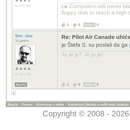
Computers will never tak
OFFLINE
floppy disk to reach a high 
1
0
0
HVALA
Stric_Jura
Re: Pilot Air Canade uhić
16 godina
je Štefa S. su poslali da ga
Ju je je? Je ju je!
OFFLINE
1
0
0
Moj PC
HVALA
1
Bug.hr
»
Forum
»
Komentari s weba
»
Komentari članaka s naših web stranica
Copyright © 2008 - 2026 