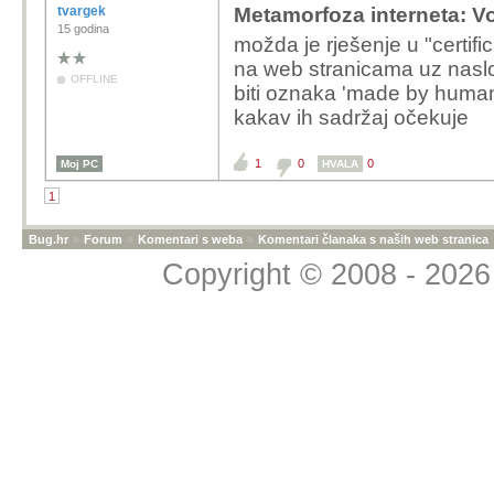
tvargek
Metamorfoza interneta: Vo
15 godina
možda je rješenje u "certifi
na web stranicama uz naslo
OFFLINE
biti oznaka 'made by human/
kakav ih sadržaj očekuje
1
0
0
Moj PC
HVALA
1
Bug.hr
»
Forum
»
Komentari s weba
»
Komentari članaka s naših web stranica
Copyright © 2008 - 2026 