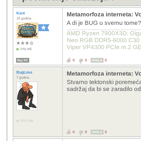
Kant
Metamorfoza interneta: Vo
18 godina
A di je BUG u svemu tome
AMD Ryzen 7900X3D; Gigab
Neo RGB DDR5-6000 C30 32
Viper VP4300 PCIe m.2 GE
ONLINE
0
0
0
Moj PC
HVALA
BugLove
Metamorfoza interneta: Vo
7 godina
Stvarno tektonski poremećaj
sadržaj da bi se zaradilo o
OFFLINE
0
0
0
HVALA