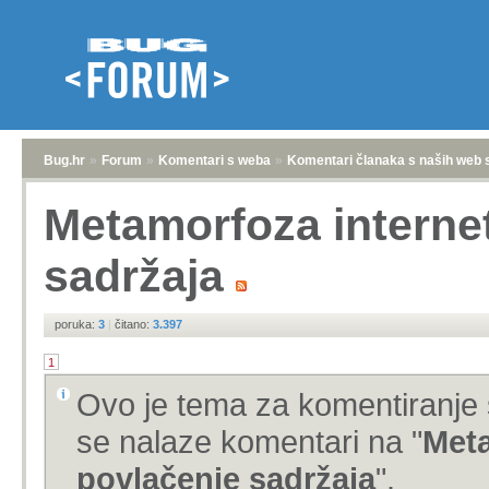
Bug.hr
»
Forum
»
Komentari s weba
»
Komentari članaka s naših web 
Metamorfoza internet
sadržaja
poruka:
3
|
čitano:
3.397
1
Ovo je tema za komentiranje 
se nalaze komentari na "
Meta
povlačenje sadržaja
".