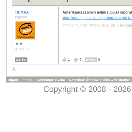
HCMAA
Amerikanci zatvorili jednu rupu za isporu
8 godina
kina-zabranjuje-ai-strucnjacima-odlazak-i
mnogo mudrosti,mnogo jada...što više znanja
OFFLINE
1
0
0
Moj PC
HVALA
1
Bug.hr
»
Forum
»
Komentari s weba
»
Komentari članaka s naših web stranica
Copyright © 2008 - 2026 