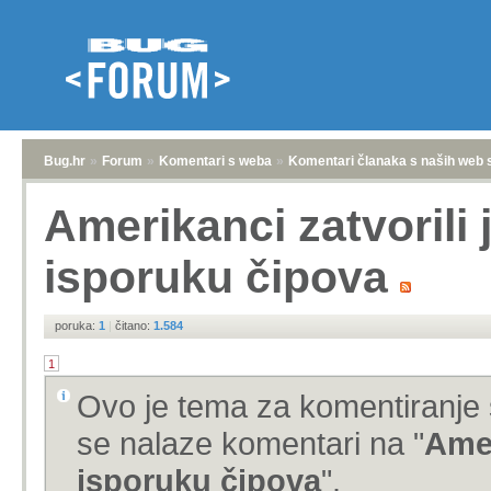
Bug.hr
»
Forum
»
Komentari s weba
»
Komentari članaka s naših web 
Amerikanci zatvorili
isporuku čipova
poruka:
1
|
čitano:
1.584
1
Ovo je tema za komentiranje 
se nalaze komentari na "
Amer
isporuku čipova
".