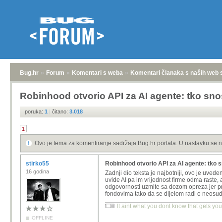
Bug.hr
»
Forum
»
Komentari s weba
»
Komentari članaka s naših web 
Robinhood otvorio API za AI agente: tko snos
poruka:
1
|
čitano:
3.018
1
Ovo je tema za komentiranje sadržaja Bug.hr portala. U nastavku se n
stirko55
Robinhood otvorio API za AI agente: tko sn
16 godina
Zadnji dio teksta je najbotniji, ovo je uve
uvide AI pa im vrijednost firme odma raste,
odgovornosti uzmite sa dozom opreza jer pri
fondovima tako da se dijelom radi o neosude
It aint what you dont know that gets you 
OFFLINE