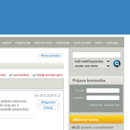
prijava
|
registracija
|
aktivne teme
|
najčitanije
|
nove poruke
|
autori
|
pretraga
Nova poruka
ruke
ravni prikaz
starije poruke gore
Prijava korisnika
E-mail:
čet 28.5.2026 8:12
Lozinka:
he jednim udarcem,
Odgovori
er ovaj dio o
Citiraj
astetiti americkim
Aktivne teme
04:22
Kamere u smartfonima-