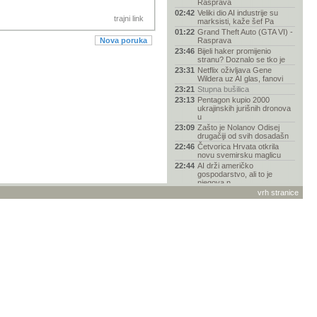
Rasprava
02:42
Veliki dio AI industrije su
trajni link
marksisti, kaže šef Pa
01:22
Grand Theft Auto (GTA VI) -
Nova poruka
Rasprava
23:46
Bijeli haker promijenio
stranu? Doznalo se tko je
23:31
Netflix oživljava Gene
Wildera uz AI glas, fanovi
23:21
Stupna bušilica
23:13
Pentagon kupio 2000
ukrajinskih jurišnih dronova
u
23:09
Zašto je Nolanov Odisej
drugačiji od svih dosadašn
22:46
Četvorica Hrvata otkrila
novu svemirsku maglicu
22:44
AI drži američko
gospodarstvo, ali to je
njegova n
vrh stranice
22:37
NASA operacijom "Bing
Bang" osigurala još barem
go
22:31
SpaceX više zarađuje od
umjetne inteligencije nego
22:13
Je li više došao kraj
fantazije „svi-mogu-biti-pro
22:11
Napajanja za vašu
konfiguraciju (P&O)
21:39
Nosite li sat?
21:37
Pomoć pri odabiru mobitela
21:36
Nissan Qashqai e-Power za
Guinnessa: prešao gotovo