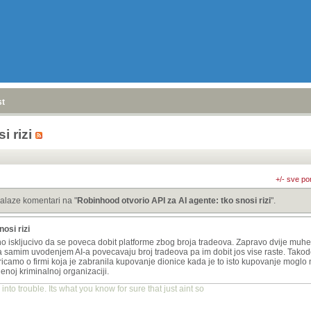
stranica
»
i rizi
+/- sve po
alaze komentari na "
Robinhood otvorio API za AI agente: tko snosi rizi
".
osi rizi
deno iskljucivo da se poveca dobit platforme zbog broja tradeova. Zapravo dvije mu
 a samim uvodenjem AI-a povecavaju broj tradeova pa im dobit jos vise raste. Takod
camo o firmi koja je zabranila kupovanje dionice kada je to isto kupovanje moglo n
noj kriminalnoj organizaciji.
into trouble. Its what you know for sure that just aint so