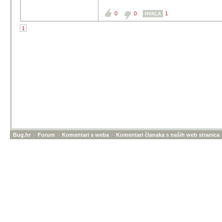
0
0
1
HVALA
1
Bug.hr
»
Forum
»
Komentari s weba
»
Komentari članaka s naših web stranica