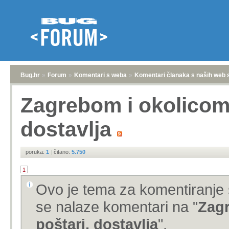
Bug.hr
»
Forum
»
Komentari s weba
»
Komentari članaka s naših web 
Zagrebom i okolicom 
dostavlja
poruka:
1
|
čitano:
5.750
1
Ovo je tema za komentiranje 
se nalaze komentari na "
Zagr
poštari, dostavlja
".