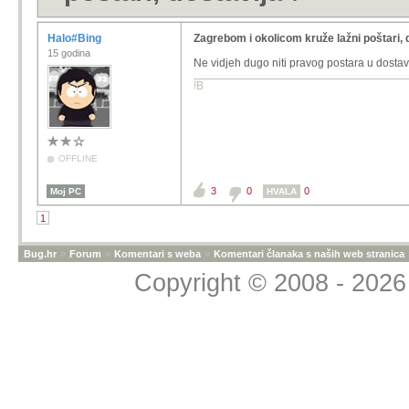
Halo#Bing
Zagrebom i okolicom kruže lažni poštari, 
15 godina
Ne vidjeh dugo niti pravog postara u dostav
!B
OFFLINE
3
0
0
Moj PC
HVALA
1
Bug.hr
»
Forum
»
Komentari s weba
»
Komentari članaka s naših web stranica
Copyright © 2008 - 2026 