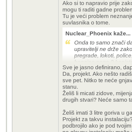
Ako si to napravio prije z
punjacem na vlastito br
mogu ti raditi gadne proble
Apsolutno mi nitko od 
Tu je veći problem neznanje
zakon nije na njihovoj
suvlasnika o tome.
me mogu slobodno tuzi
Nuclear_Phoenix kaže...
Ne svida se ni meni sta 
Onda to samo znači da n
me pita sta, covjek pu
upravitelji ne drže zak
pregrade, lokoti, poli
benzina nego 2 kanistera 
Sve je jasno definirano, da
Da, projekt. Ako nešto radi
Projekt za 2 LED lampe
sve pet. Nitko te neće gnjav
nadžbuknoj kutiji? Spo
stanu.
netko ti napravi "proje
Želiš li micati zidove, mijenj
smiješ na svoje mjesto
drugih stvari? Neće samo ta
postoji) staviti punjač? 
punjač nije ništa drugači
Želiš imati 3 litre goriva u
trimer/kosilicu.
Projekt za takvu instalacij
podbrojilo ako je pod tvoji