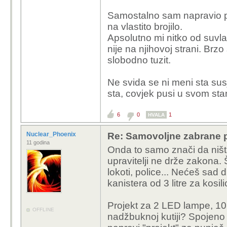
Samostalno sam napravio pr
na vlastito brojilo.
Apsolutno mi nitko od suvla
nije na njihovoj strani. Br
slobodno tuzit.
Ne svida se ni meni sta susje
sta, covjek pusi u svom sta
6
0
1
HVALA
Nuclear_Phoenix
Re: Samovoljne zabrane pu
11 godina
Onda to samo znači da ništa 
upravitelji ne drže zakona. 
lokoti, police... Nećeš sad
kanistera od 3 litre za kosilicu
Projekt za 2 LED lampe, 10 
OFFLINE
nadžbuknoj kutiji? Spojeno 