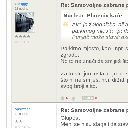
Old Iggy
Re: Samovoljne zabrane pu
18 godina
Nuclear_Phoenix kaže...
Ako je zajedničko, ali 
parkirnog mjesta - park
Punjač može staviti ako
OFFLINE
Parkirno mjesto, kao i npr. s
Jedan od primjera je i r
zgrade.
svom parkirnom mjestu 
No to ne znači da smiješ što 
nikakva posebna sugla
postavi svoj osigurač i
Za tu strujnu instalaciju ne
je stavio tek toliko da
što ni ne smiješ, npr. držati
pametan da njegova ra
svog brojila itd.
Upravitelj zgrade (firm
stavi, nikako ne utječeš
6
1
0
HVALA
tuđeg posjeda.
sporttest
Re: Samovoljne zabrane pu
A i ista stvar su šupe/sk
10 godina
Glupost
kojih si ti vlasnik, mo
Meni se nisu slagali da stav
zabraniti.
OFFLINE