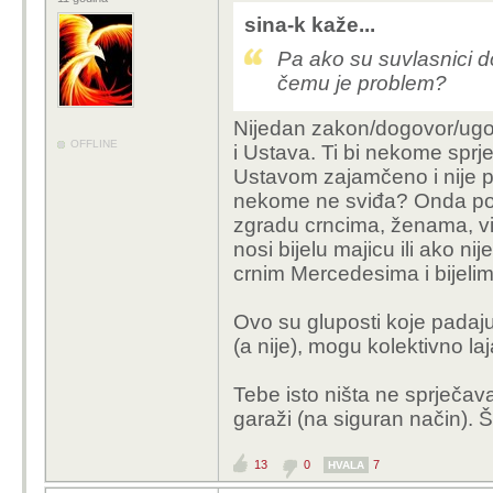
sina-k kaže...
Pa ako su suvlasnici do
čemu je problem?
Nijedan zakon/dogovor/ugo
OFFLINE
i Ustava. Ti bi nekome sprj
Ustavom zajamčeno i nije pr
nekome ne sviđa? Onda po to
zgradu crncima, ženama, vi
nosi bijelu majicu ili ako ni
crnim Mercedesima i bijelim
Ovo su gluposti koje padaj
(a nije), mogu kolektivno laj
Tebe isto ništa ne sprječav
garaži (na siguran način). 
13
0
7
HVALA