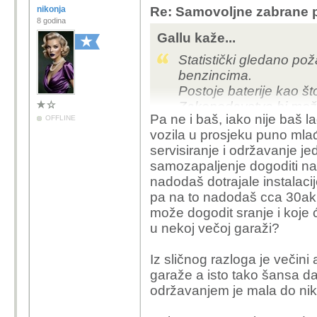
nikonja
Re: Samovoljne zabrane pu
8 godina
Gallu kaže...
Statistički gledano po
benzincima.
Postoje baterije kao št
Zakonodavstvo bi možd
Pa ne i baš, iako nije baš l
OFFLINE
dopušta samo određene v
vozila u prosjeku puno mlađ
servisiranje i održavanje j
samozapaljenje dogoditi n
nadodaš dotrajale instalaci
pa na to nadodaš cca 30ak 
može dogodit sranje i koje 
u nekoj večoj garaži?
Iz sličnog razloga je večin
garaže a isto tako šansa da
održavanjem je mala do ni