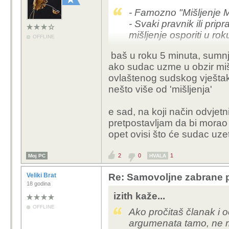
- Famozno "Mišljenje 
- Svaki pravnik ili pri
mišljenje osporiti u ro
OFFLINE
baš u roku 5 minuta, sumn
ako sudac uzme u obzir mišl
ovlaštenog sudskog vještak
nešto više od 'mišljenja'
e sad, na koji način odvjetn
pretpostavljam da bi morao 
opet ovisi što će sudac uze
2
0
1
Moj PC
HVALA
Veliki Brat
Re: Samovoljne zabrane pu
18 godina
izith kaže...
OFFLINE
Ako pročitaš članak i 
argumenata tamo, ne mo