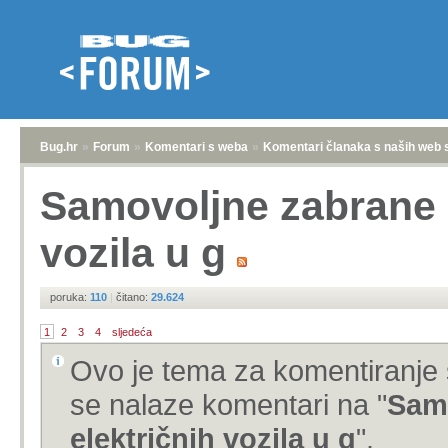
Bug.hr
»
Forum
»
Komentari s weba
»
Komentari članaka s naših web 
Samovoljne zabrane p
vozila u g
poruka:
110
|
čitano:
29.624
1
2
3
4
sljedeća
Ovo je tema za komentiranje 
se nalaze komentari na "
Samo
električnih vozila u g
".