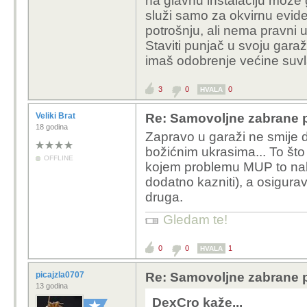
na glavnu instalaciju može g
služi samo za okvirnu evide
potrošnju, ali nema pravni 
Staviti punjač u svoju gar
imaš odobrenje većine suvl
3
0
0
HVALA
Veliki Brat
Re: Samovoljne zabrane pu
18 godina
Zapravo u garaži ne smije drža
božićnim ukrasima... To što sv
OFFLINE
kojem problemu MUP to nabiti
dodatno kazniti), a osigurav
druga.
Gledam te!
0
0
1
HVALA
picajzla0707
Re: Samovoljne zabrane pu
13 godina
DexCro kaže...