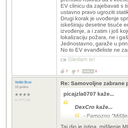
EV clinicu da zajebavati s t
ustavno pravo ugroziti stat
Drugi korak je uvođenje sprin
iskeširaju desetine tisuće 
izvođenje, a i zatim i još k
lokalizaciju požara, ne i ga
Jednostavno, garaže u princ
No to EV evanđeliste ne za
Gledam te!
7
7
0
HVALA
Veliki Brat
Re: Samovoljne zabrane pu
18 godina
picajzla0707 kaže...
OFFLINE
DexCro kaže...
- Famozno "Mišlj
- Svaki pravnik il
Taj dio je istina, mišljenje