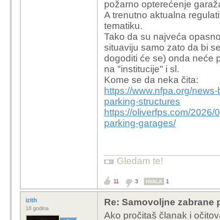
požarno opterećenje garaž
A trenutno aktualna regulat
tematiku.
Tako da su najveća opasnost
situaviju samo zato da bi s
dogoditi će se) onda neće p
na "institucije" i sl.
Kome se da neka čita:
https://www.nfpa.org/news-
parking-structures
https://oliverfps.com/2026/0
parking-garages/
Gledam te!
11
3
1
HVALA
izith
Re: Samovoljne zabrane pu
18 godina
Ako pročitaš članak i očit