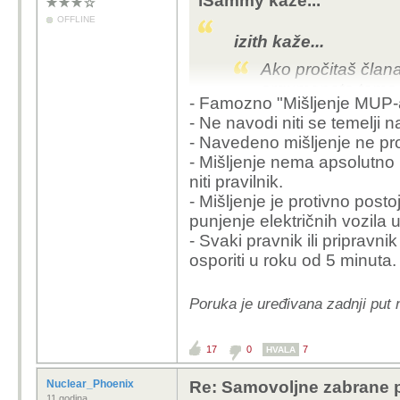
iSammy kaže...
OFFLINE
izith kaže...
Ako pročitaš člana
argumenata tamo, n
- Famozno "Mišljenje MUP-
Ukratko - SVAKI au
- Ne navodi niti se temelji n
ima li-ionske bateri
- Navedeno mišljenje ne pr
statistika ne pokaz
- Mišljenje nema apsolutno 
je selektivna zabr
niti pravilnik.
zakon propiše bolj
- Mišljenje je protivno pos
treće, možda se si
punjenje električnih vozila
i da je paralela 
- Svaki pravnik ili pripravn
osporiti u roku od 5 minuta.
Možda i jest statističk
Dok se propisi ne prom
može ignorirati MUP-ov
Poruka je uređivana zadnji put
nešto krene po zlu.
17
0
7
HVALA
Nuclear_Phoenix
Re: Samovoljne zabrane pu
11 godina