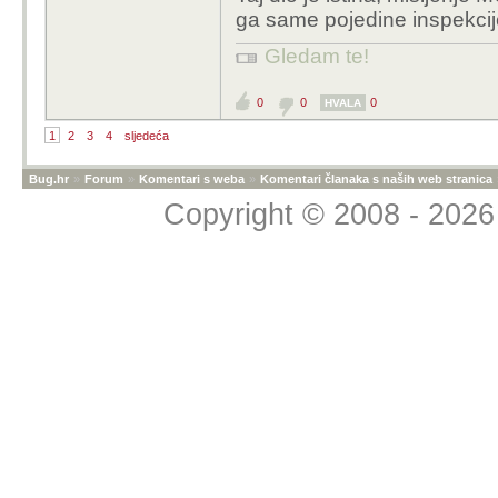
mišljenje osporiti 
ga same pojedine inspekcij
Gledam te!
baš u roku 5 minuta,
ako sudac uzme u obzir
0
0
0
HVALA
mišljenje ovlaštenog s
1
2
3
4
sljedeća
presude postaje nešto v
Bug.hr
»
Forum
»
Komentari s weba
»
Komentari članaka s naših web stranica
e sad, na koji način od
Copyright © 2008 - 2026 
znam, pretpostavljam d
stručne osobe i opet o