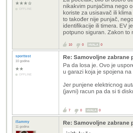
nikakvim punjačima nego o n
OFFLINE
koriste za usisavač ili klim
to također nije punjač, neg
identifikacije ili timera. EV 
potpuno siguran. Zakon to n
10
0
0
HVALA
sporttest
Re: Samovoljne zabrane pu
10 godina
Pa da losa je. Ovo je uspored
u garazi koja je spojena na s
OFFLINE
Jer punjene elektricnog auta
(javni) racun pa da si ti disk
7
0
0
HVALA
iSammy
Re: Samovoljne zabrane pu
11 godina