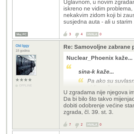
Uglavnom, u novim zgradama
iskreno ne vidim problema,
nekakvim zidom koji bi zaus
susjedna auta - ali u stari
3
4
0
Moj PC
HVALA
Old Iggy
Re: Samovoljne zabrane pu
18 godina
Nuclear_Phoenix kaže...
sina-k kaže...
Pa ako su suvlasni
OFFLINE
vidim u čemu je p
U zgradama nije njegova imo
Da bi bilo što takvo mijenj
Nijedan zakon/dogovor
dobiti odobrenje većine sta
odnosima i Ustava. Ti 
zgrada, čl. 39. st. 3.
imovine
7
2
0
HVALA