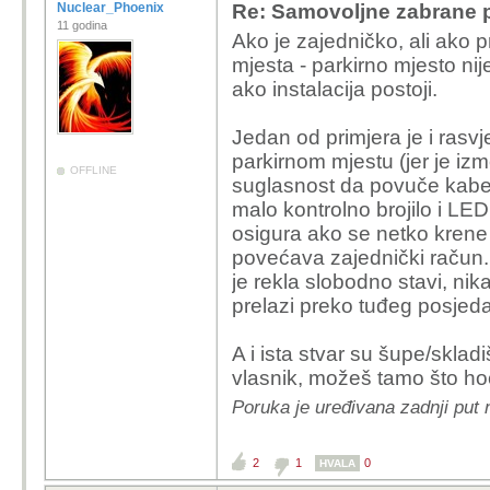
Nuclear_Phoenix
Re: Samovoljne zabrane pu
11 godina
Ako je zajedničko, ali ako p
mjesta - parkirno mjesto nij
ako instalacija postoji.
Jedan od primjera je i rasvj
parkirnom mjestu (jer je iz
OFFLINE
suglasnost da povuče kabel 
malo kontrolno brojilo i LED 
osigura ako se netko krene
povećava zajednički račun. 
je rekla slobodno stavi, nika
prelazi preko tuđeg posjeda
A i ista stvar su šupe/skladiš
vlasnik, možeš tamo što hoć
Poruka je uređivana zadnji put
2
1
0
HVALA