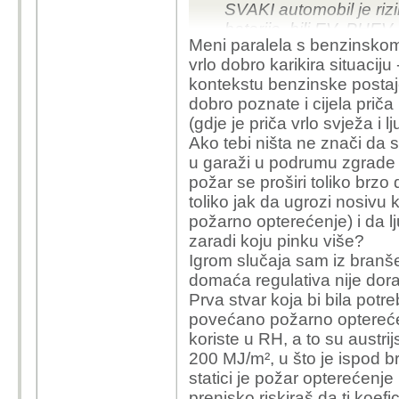
SVAKI automobil je rizi
baterije, bili EV, PHEV i
Meni paralela s benzinskom
EV bili riskantniji. Up
vrlo dobro karikira situaciju 
tome je cijela stvar. K
kontekstu benzinske postaje
za garaže ili nešto tre
dobro poznate i cijela priča
se slažemo i da je pa
(gdje je priča vrlo svježa i 
Ako tebi ništa ne znači da
u garaži u podrumu zgrade 
požar se proširi toliko brzo 
toliko jak da ugrozi nosivu k
požarno opterećenje) i da lj
zaradi koju pinku više?
Igrom slučaja sam iz branše 
domaća regulativa nije dor
Prva stvar koja bi bila potr
povećano požarno optereće
koriste u RH, a to su austrij
200 MJ/m², u što je ispod b
statici je požar opterećenje 
prenisko riskiraš da ti koefic