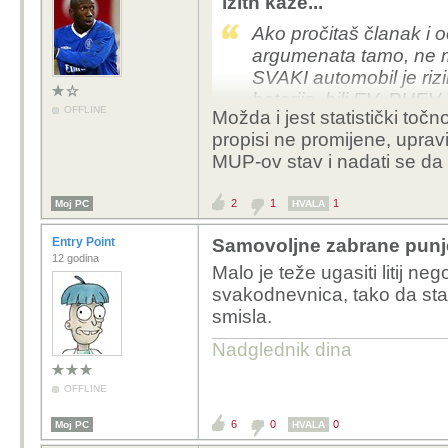
izith kaže...
Ako pročitaš članak i 
argumenata tamo, ne mo
SVAKI automobil je rizi
baterije, bili EV, PHEV i
OFFLINE
Možda i jest statistički toč
EV bili riskantniji. Up
propisi ne promijene, upravi
tome je cijela stvar. K
MUP-ov stav i nadati se da 
za garaže ili nešto tre
se slažemo i da je pa
2
1
1
Moj PC
HVALA
Entry Point
Samovoljne zabrane punjen
12 godina
Malo je teže ugasiti litij ne
svakodnevnica, tako da sta
smisla.
Nadglednik dina
OFFLINE
6
0
0
Moj PC
HVALA