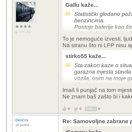
Gallu kaže...
Statistički gledano po
benzincima.
Postoje baterije kao št
OFFLINE
Zakonodavstvo bi možd
To je nemoguće izvesti, ljud
dopušta samo određene v
Na stranu što ni LFP nisu a
stirko55 kaže...
Sta zakon kaze o situac
garazna mjesta stavila
vozila, osim na moje g
nije jasno naznaceno d
Imaš li punjač na tom mjes
investitora jer nije jas
Ne znam baš zašto bi i kako 
0
0
0
HVALA
DexCro
Re: Samovoljne zabrane pu
18 godina