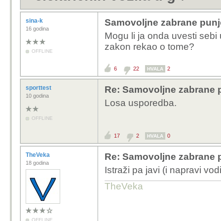
sina-k
Samovoljne zabrane punjen
16 godina
Mogu li ja onda uvesti seb
zakon rekao o tome?
OFFLINE
6
22
2
HVALA
sporttest
Re: Samovoljne zabrane pu
10 godina
Losa usporedba.
OFFLINE
17
2
0
HVALA
TheVeka
Re: Samovoljne zabrane pu
18 godina
Istraži pa javi (i napravi vo
TheVeka
OFFLINE