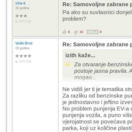
sina-k
Re: Samovoljne zabrane pu
16 godina
Pa ako su suvlasnici donjel
problem?
OFFLINE
6
16
0
HVALA
Veliki Brat
Re: Samovoljne zabrane pu
18 godina
izith kaže...
OFFLINE
Za otvaranje benzinsk
postoje jasna pravila. 
mogao...
Ne vidiš jer ti je tematika st
Za razliku od benzinske pump
je jednostavno i jeftino izve
No problem punjenja EV-a 
punjenja vozila, a puno vi
vjerojatnost se povećava p
parka, koji uz količine pla