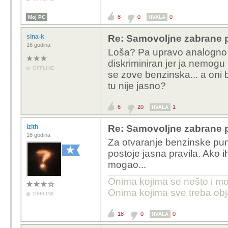
8
0
0
Moj PC
HVALA
sina-k
Re: Samovoljne zabrane pu
16 godina
Loša? Pa upravo analogno o
diskriminiran jer ja nemogu
OFFLINE
se zove benzinska... a oni bi
tu nije jasno?
6
20
1
HVALA
izith
Re: Samovoljne zabrane pu
18 godina
Za otvaranje benzinske pum
postoje jasna pravila. Ako i
mogao...
Onima kojima se nešto i može
Onima kojima sve treba obja
OFFLINE
18
0
0
HVALA