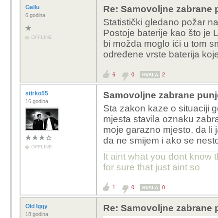
Gallu
Re: Samovoljne zabrane pu
6 godina
Statistički gledano požar n
Postoje baterije kao što j
OFFLINE
bi možda moglo ići u tom 
određene vrste baterija koje
6
0
2
HVALA
stirko55
Samovoljne zabrane punjen
16 godina
Sta zakon kaze o situaciji 
mjesta stavila oznaku zabra
moje garazno mjesto, da li 
da ne smijem i ako se nesto 
OFFLINE
It aint what you dont know t
for sure that just aint so
1
0
0
HVALA
Old Iggy
Re: Samovoljne zabrane pu
18 godina