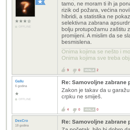
tamo, ne moram ti ih ja pon
rizik od požara, većina novih
hibridi, a statistika ne pokaz
selektivna zabrana apsurdna
OFFLINE
bolju protupožarnu zaštitu z
promijeni. A mislim da se 
besmislena.
Onima kojima se nešto i može
Onima kojima sve treba obja
9
0
2
HVALA
Gallu
Re: Samovoljne zabrane pu
6 godina
Zakon je takav da u garažu
crpku ne smiješ.
OFFLINE
4
0
0
HVALA
DexCro
Re: Samovoljne zabrane pu
18 godina
Za početak, bilo bi dobro da