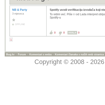
NB & Party
Spotify uvodi verifikaciju izvođača koji ni
3 mjeseca
To vidim već. Piše i i od Lada interpret oblj
Spotify-u
OFFLINE
0
0
0
HVALA
1
Bug.hr
»
Forum
»
Komentari s weba
»
Komentari članaka s naših web stranica
Copyright © 2008 - 2026 