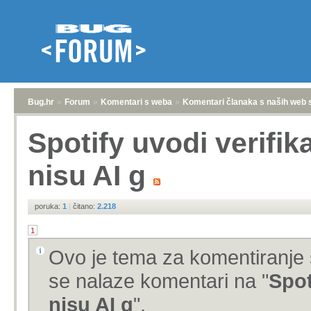
Bug.hr
»
Forum
»
Komentari s weba
»
Komentari članaka s naših web 
Spotify uvodi verifik
nisu AI g
poruka:
1
|
čitano:
2.218
1
Ovo je tema za komentiranje 
se nalaze komentari na "
Spot
nisu AI g
".