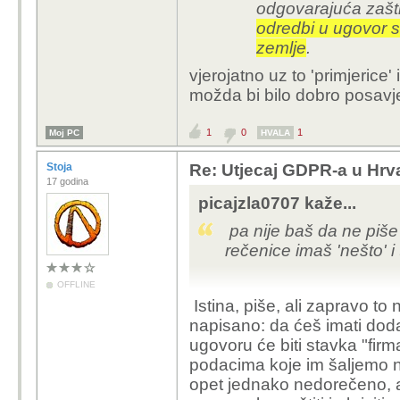
odgovarajuća zašt
odredbi u ugovor 
zemlje
.
vjerojatno uz to 'primjerice
možda bi bilo dobro posavje
1
0
1
Moj PC
HVALA
Stoja
Re: Utjecaj GDPR-a u Hrva
17 godina
picajzla0707 kaže...
pa nije baš da ne piše
rečenice imaš 'nešto' i
OFFLINE
Vaše poduzeć
Istina, piše, ali zapravo to
osigurala odg
napisano: da ćeš imati dod
posebnih odr
ugovoru će biti stavka "fir
podataka iz t
podacima koje im šaljemo na 
opet jednako nedorečeno, al
vjerojatno uz to 'primj