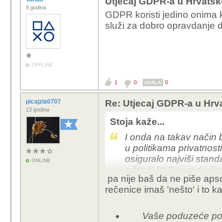
Utjecaj GDPR-a u Hrvatsko
9 godina
GDPR koristi jedino onima ko
služi za dobro opravdanje d
OFFLINE
1
0
0
HVALA
picajzla0707
Re: Utjecaj GDPR-a u Hrva
13 godina
Stoja kaže...
I onda na takav način b
u politikama privatnos
osiguralo najviši stand
ONLINE
ništa KAKO to rade ili 
pa nije baš da ne piše apso
rečenice imaš 'nešto' i to k
Vaše poduzeće pod