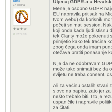
Stoja
Utjecaj GDPR-a u Hrvatsko
17 godina
Mene je osobno GDPR najv
EU napravila pritisak na Mic
tvom webu) da korisnik mor
početi snimati session. Na
koji onda kada ljudi stisn
OFFLINE
tek Clarity može pokrenuti 
primjetio kako tek trećina k
zbog čega onda imam puno 
otežava pratiti ponašanje ko
Nije da ne odobravam GDPR,
može tako snimati bez da on 
svijetu ne treba consent, o
Ali za većinu ostalih stvar
slovo na papiru, zato jer za
nešto trebalo biti. I to je 
uspaničile i napravile politi
za čitati.