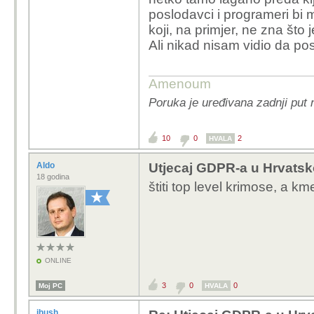
poslodavci i programeri bi 
koji, na primjer, ne zna što
Ali nikad nisam vidio da pos
Amenoum
Poruka je uređivana zadnji put 
10
0
2
HVALA
Aldo
Utjecaj GDPR-a u Hrvatsko
18 godina
štiti top level krimose, a kme
ONLINE
3
0
0
Moj PC
HVALA
ihush