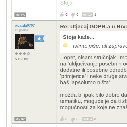
Stoja
0
0
1
Moj PC
HVALA
picajzla0707
Re: Utjecaj GDPR-a u Hrva
13 godina
Stoja kaže...
Istina, piše, ali zaprav
i opet, nisam stručnjak i mog
ONLINE
na 'uključivanje posebnih 
dodatne ili posebne odredbe
'primjerice' i neke druge stv
baš 'apsolutno ništa'
možda bi ipak bilo dobro d
tematiku, moguće je da ti 
mogućnosti za koje ne znaš 
0
0
0
Moj PC
HVALA