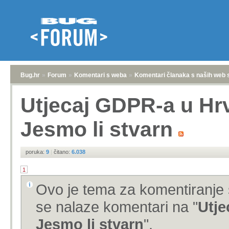
Bug.hr
»
Forum
»
Komentari s weba
»
Komentari članaka s naših web 
Utjecaj GDPR-a u Hrv
Jesmo li stvarn
poruka:
9
|
čitano:
6.038
1
Ovo je tema za komentiranje 
se nalaze komentari na "
Utje
Jesmo li stvarn
".