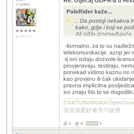
Re: Utjecaj GDPR-a u Hrva
17 godina
PaleRider kaže...
.. Da postoji nekakva i
kako, gdje i koji se po
Ali ništa iznenađujuće
OFFLINE
da se zaštite korisnic
-formalno, za to su nadlež
koji ne poštuju nekakva
telekomunikacije, azop jer mu
struka ..
-tj oni izdaju dozvole-licen
provjeravaju, testiraju, nem
ponekad vidimo kaznu no ni
kao provjeru ili čak ukidanje 
pravna implicitna posljedica
svi znaju što bi se dogodilo,
C64/TurboModul-OpenS
供开源爱好者学习使用
1
0
1
HVALA