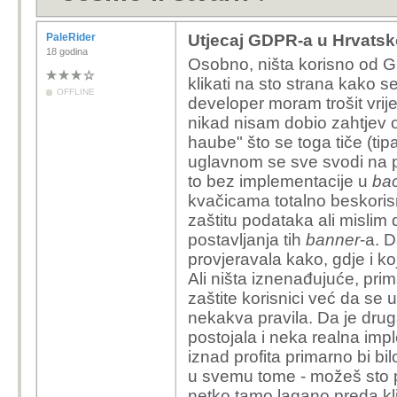
PaleRider
Utjecaj GDPR-a u Hrvatsko
18 godina
Osobno, ništa korisno od 
klikati na sto strana kako 
OFFLINE
developer moram trošit vrij
nikad nisam dobio zahtjev 
haube" što se toga tiče (tipa 
uglavnom se sve svodi na p
to bez implementacije u
ba
kvačicama totalno beskoris
zaštitu podataka ali mislim 
postavljanja tih
banner
-a. D
provjeravala kako, gdje i k
Ali ništa iznenađujuće, pri
zaštite korisnici već da se
nekakva pravila. Da je drug
postojala i neka realna imp
iznad profita primarno bi bil
u svemu tome - možeš sto pu
netko tamo lagano preda klju