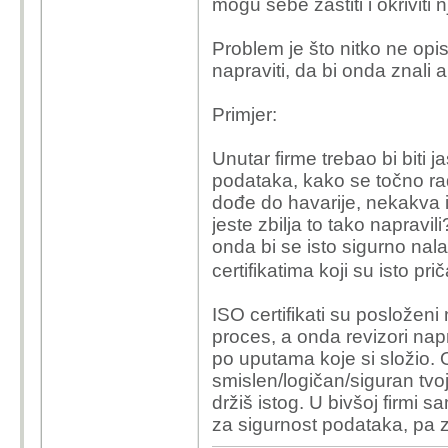
mogu sebe zaštiti i okriviti n
mjere, možda bi bilo d
stručnjak u tom polju
Problem je što nitko ne opi
napraviti, da bi onda znali a
Primjer:
Unutar firme trebao bi biti j
podataka, kako se točno rad
dođe do havarije, nekakva i
jeste zbilja to tako naprav
onda bi se isto sigurno nala
certifikatima koji su isto pr
ISO certifikati su posloženi
proces, a onda revizori napr
po uputama koje si složio. 
smislen/logičan/siguran tvo
držiš istog. U bivšoj firmi
za sigurnost podataka, pa 