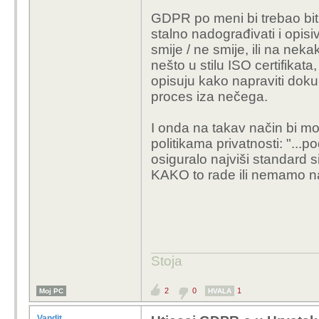
GDPR po meni bi trebao biti
stalno nadograđivati i opisiv
smije / ne smije, ili na nekak
nešto u stilu ISO certifikata
opisuju kako napraviti dokum
proces iza nečega.
I onda na takav način bi mog
politikama privatnosti: "..
osiguralo najviši standard s
KAKO to rade ili nemamo nači
Stoja
2
0
1
Moj PC
HVALA
Vandit