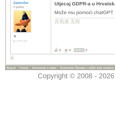
Zaporožac
Utjecaj GDPR-a u Hrvatsko
5 godina
Može mu pomoći chatGPT
合気道 五段
OFFLINE
0
0
0
HVALA
1
Bug.hr
»
Forum
»
Komentari s weba
»
Komentari članaka s naših web stranica
Copyright © 2008 - 2026 