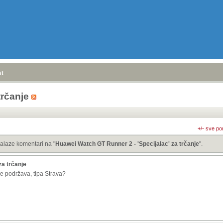
stranica
»
trčanje
+/- sve po
alaze komentari na "
Huawei Watch GT Runner 2 - 'Specijalac' za trčanje
".
za trčanje
se podržava, tipa Strava?