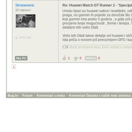
Sirotanovic
Re: Huawei Watch GT Runner 2 - 'Specijal
20 mjeseci
Uredu lijepi su huawei satovi i kvalitetni,
praga, no garmin ih pojede za doručak što se
koji garmin ima preko 5 godina , a gdje još
procjene tvoje mogućnosti , forme i tempa. Te 
detaljno bih volio čitati.
Volio bih čitati takve detalje od huawei i sli
OFFLINE
ista priča o novom još preciznijem GPS i kao
Budi promjena koju želiš vidjeti u svije
1
0
0
Moj PC
HVALA
1
Bug.hr
»
Forum
»
Komentari s weba
»
Komentari članaka s naših web stranica