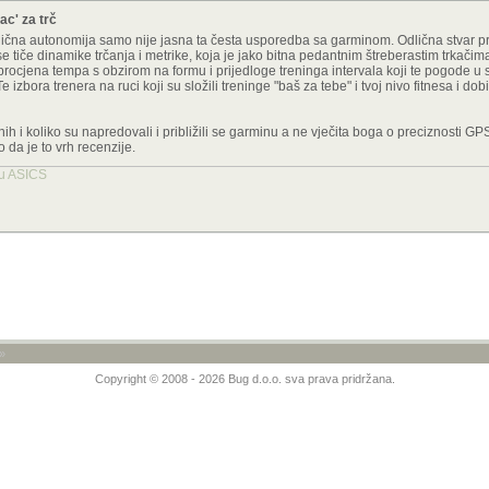
ac' za trč
 odlična autonomija samo nije jasna ta česta usporedba sa garminom. Odlična stvar p
 tiče dinamike trčanja i metrike, koja je jako bitna pedantnim štreberastim trkačima,
 procjena tempa s obzirom na formu i prijedloge treninga intervala koji te pogode u
izbora trenera na ruci koji su složili treninge "baš za tebe" i tvoj nivo fitnesa i dobi.
čnih i koliko su napredovali i približili se garminu a ne vječita boga o preciznosti GPS
 da je to vrh recenzije.
tu ASICS
»
Copyright © 2008 - 2026 Bug d.o.o. sva prava pridržana.