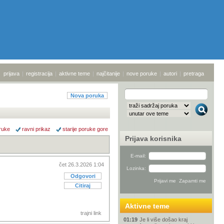
prijava
|
registracija
|
aktivne teme
|
najčitanije
|
nove poruke
|
autori
|
pretraga
Nova poruka
ruke
ravni prikaz
starije poruke gore
Prijava korisnika
E-mail:
čet 26.3.2026 1:04
Lozinka:
Odgovori
Citiraj
Aktivne teme
trajni link
01:19
Je li više došao kraj