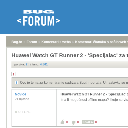
Bug.hr
»
Forum
»
Komentari s weba
»
Komentari članaka s naših web 
Huawei Watch GT Runner 2 - 'Specijalac' za 
poruka:
2
|
čitano:
4.561
1
Ovo je tema za komentiranje sadržaja Bug.hr portala. U nastavku se n
Novice
Huawei Watch GT Runner 2 - 'Specijalac' 
21 mjesec
Ima li mogućnost offline mapa? I koje servi
OFFLINE
0
0
0
HVALA