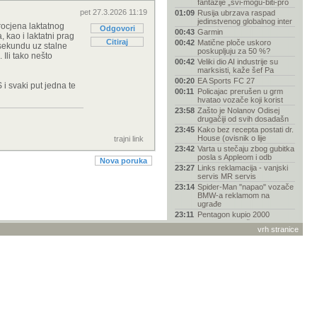
fantazije „svi-mogu-biti-pro
pet 27.3.2026 11:19
01:09
Rusija ubrzava raspad
jedinstvenog globalnog inter
rocjena laktatnog
Odgovori
00:43
Garmin
 kao i laktatni prag
Citiraj
00:42
Matične ploče uskoro
 sekundu uz stalne
poskupljuju za 50 %?
 Ili tako nešto
00:42
Veliki dio AI industrije su
marksisti, kaže šef Pa
00:20
EA Sports FC 27
 i svaki put jedna te
00:11
Policajac prerušen u grm
hvatao vozače koji korist
23:58
Zašto je Nolanov Odisej
drugačiji od svih dosadašn
23:45
Kako bez recepta postati dr.
House (ovisnik o lije
trajni link
23:42
Varta u stečaju zbog gubitka
posla s Appleom i odb
Nova poruka
23:27
Links reklamacija - vanjski
servis MR servis
23:14
Spider-Man "napao" vozače
BMW-a reklamom na
ugrađe
23:11
Pentagon kupio 2000
ukrajinskih jurišnih dronova
vrh stranice
u
23:03
Zoox dobio odobrenje za
komercijalnu robotaksi usl
22:31
Smiješne slike
22:27
Društvena mreža Truth
Social legalizirala insajder
22:18
Gdje iPhone košta najviše u
2026. godini?
22:04
Grand Theft Auto (GTA VI) -