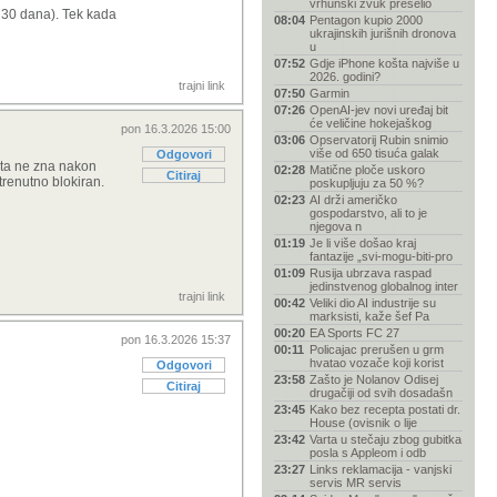
vrhunski zvuk preselio
d 30 dana). Tek kada
08:04
Pentagon kupio 2000
ukrajinskih jurišnih dronova
u
07:52
Gdje iPhone košta najviše u
2026. godini?
trajni link
07:50
Garmin
07:26
OpenAI-jev novi uređaj bit
će veličine hokejaškog
pon 16.3.2026 15:00
03:06
Opservatorij Rubin snimio
više od 650 tisuća galak
Odgovori
išta ne zna nakon
02:28
Matične ploče uskoro
Citiraj
trenutno blokiran.
poskupljuju za 50 %?
02:23
AI drži američko
gospodarstvo, ali to je
njegova n
01:19
Je li više došao kraj
fantazije „svi-mogu-biti-pro
01:09
Rusija ubrzava raspad
jedinstvenog globalnog inter
trajni link
00:42
Veliki dio AI industrije su
marksisti, kaže šef Pa
00:20
EA Sports FC 27
pon 16.3.2026 15:37
00:11
Policajac prerušen u grm
hvatao vozače koji korist
Odgovori
23:58
Zašto je Nolanov Odisej
Citiraj
drugačiji od svih dosadašn
23:45
Kako bez recepta postati dr.
House (ovisnik o lije
23:42
Varta u stečaju zbog gubitka
posla s Appleom i odb
23:27
Links reklamacija - vanjski
servis MR servis