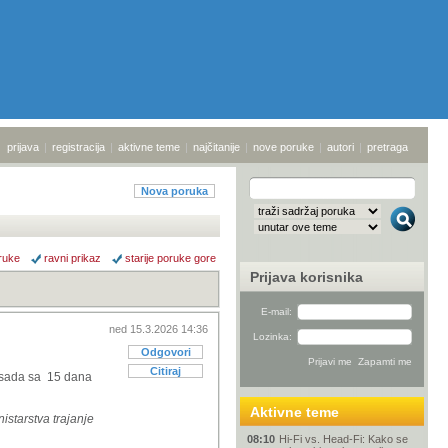
prijava
|
registracija
|
aktivne teme
|
najčitanije
|
nove poruke
|
autori
|
pretraga
Nova poruka
ruke
ravni prikaz
starije poruke gore
Prijava korisnika
E-mail:
ned 15.3.2026 14:36
Lozinka:
Odgovori
Citiraj
e sada sa 15 dana
Aktivne teme
istarstva trajanje
08:10
Hi-Fi vs. Head-Fi: Kako se