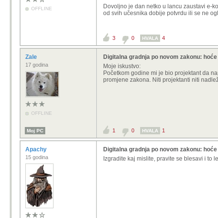
Dovoljno je dan netko u lancu zaustavi e-ko
OFFLINE
od svih učesnika dobije potvrdu ili se ne og
3
0
4
HVALA
Zale
Digitalna gradnja po novom zakonu: hoće 
17 godina
Moje iskustvo:
Početkom godine mi je bio projektant da nap
promjene zakona. Niti projektanti niti nadl
OFFLINE
1
0
1
Moj PC
HVALA
Apachy
Digitalna gradnja po novom zakonu: hoće 
15 godina
Izgradite kaj mislite, pravite se blesavi i to 