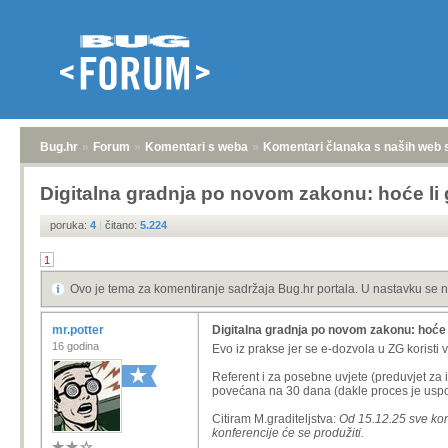
Bug.hr
»
Forum
»
Komentari s weba
»
Komentari članaka s naših web 
Digitalna gradnja po novom zakonu: hoće li 
poruka:
4
|
čitano:
5.224
1
Ovo je tema za komentiranje sadržaja Bug.hr portala. U nastavku se n
mr.potter
Digitalna gradnja po novom zakonu: hoće 
16 godina
Evo iz prakse jer se e-dozvola u ZG koristi 
Referent i za posebne uvjete (preduvjet za
povećana na 30 dana (dakle proces je uspo
Citiram M.graditeljstva:
Od 15.12.25 sve konf
konferencije će se produžiti.