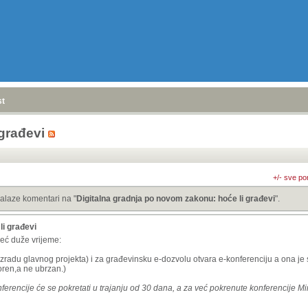
stranica
»
građevi
+/- sve po
alaze komentari na "
Digitalna gradnja po novom zakonu: hoće li građevi
".
li građevi
već duže vrijeme:
 izradu glavnog projekta) i za građevinsku e-dozvolu otvara e-konferenciju a ona j
ren,a ne ubrzan.)
erencije će se pokretati u trajanju od 30 dana, a za već pokrenute konferencije Min