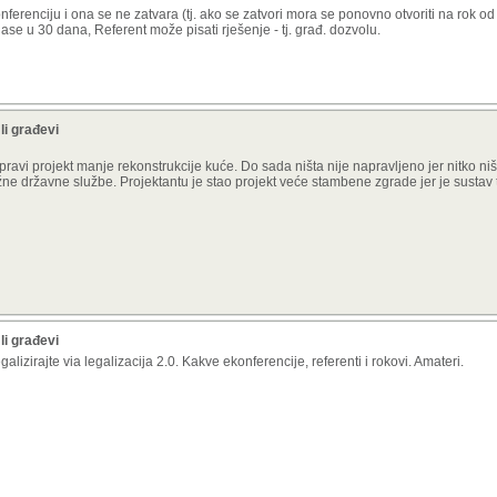
nferenciju i ona se ne zatvara (tj. ako se zatvori mora se ponovno otvoriti na rok o
lase u 30 dana, Referent može pisati rješenje - tj. građ. dozvolu.
li građevi
ravi projekt manje rekonstrukcije kuće. Do sada ništa nije napravljeno jer nitko n
ežne državne službe. Projektantu je stao projekt veće stambene zgrade jer je sustav 
li građevi
legalizirajte via legalizacija 2.0. Kakve ekonferencije, referenti i rokovi. Amateri.