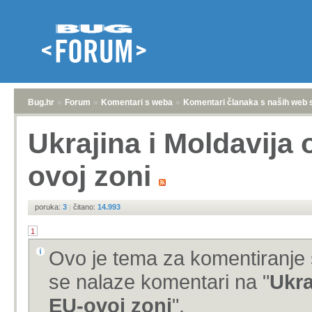
Bug.hr
»
Forum
»
Komentari s weba
»
Komentari članaka s naših web 
Ukrajina i Moldavija 
ovoj zoni
poruka:
3
|
čitano:
14.993
1
Ovo je tema za komentiranje 
se nalaze komentari na "
Ukra
EU-ovoj zoni
".