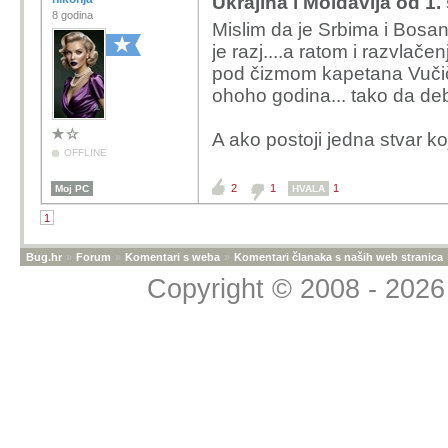
Ukrajina i Moldavija od 1.
8 godina
Mislim da je Srbima i Bosan
je razj....a ratom i razvlače
pod čizmom kapetana Vučiča
ohoho godina... tako da de
A ako postoji jedna stvar k
OFFLINE
2
1
1
Moj PC
HVALA
1
Bug.hr
»
Forum
»
Komentari s weba
»
Komentari članaka s naših web stranica
Copyright © 2008 - 2026 