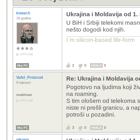
kowach
Ukrajina i Moldavija od 1.
18 godina
U BiH i Srbiji telekomi ma
nešto dogodi kod njih.
I`m silicon-based life-form
OFFLINE
2
0
0
Moj PC
HVALA
Vafel_Proizvod
Re: Ukrajina i Moldavija o
9 mjeseci
Pogotovo na ljudima koji ži
na roaming.
neaktivan
S tim ološem od telekoma 
OFFLINE
niste ni prešli granicu, a 
potroši u pozadini.
3
0
0
Moj PC
HVALA
nikonja