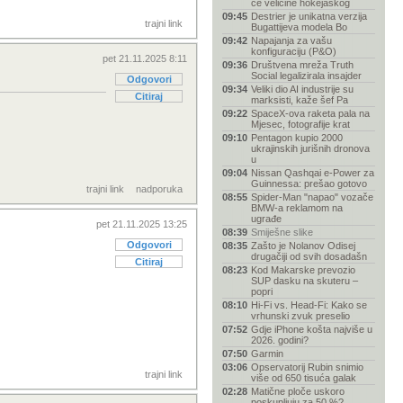
će veličine hokejaškog
09:45
Destrier je unikatna verzija
trajni link
Bugattijeva modela Bo
09:42
Napajanja za vašu
konfiguraciju (P&O)
pet 21.11.2025 8:11
09:36
Društvena mreža Truth
Social legalizirala insajder
Odgovori
09:34
Veliki dio AI industrije su
Citiraj
marksisti, kaže šef Pa
09:22
SpaceX-ova raketa pala na
Mjesec, fotografije krat
09:10
Pentagon kupio 2000
ukrajinskih jurišnih dronova
u
09:04
Nissan Qashqai e-Power za
Guinnessa: prešao gotovo
trajni link
nadporuka
08:55
Spider-Man "napao" vozače
BMW-a reklamom na
ugrađe
pet 21.11.2025 13:25
08:39
Smiješne slike
Odgovori
08:35
Zašto je Nolanov Odisej
drugačiji od svih dosadašn
Citiraj
08:23
Kod Makarske prevozio
SUP dasku na skuteru –
popri
08:10
Hi-Fi vs. Head-Fi: Kako se
vrhunski zvuk preselio
07:52
Gdje iPhone košta najviše u
2026. godini?
07:50
Garmin
03:06
Opservatorij Rubin snimio
trajni link
više od 650 tisuća galak
02:28
Matične ploče uskoro
poskupljuju za 50 %?