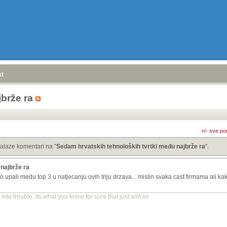
stranica
»
brže ra
+/- sve po
alaze komentari na "
Sedam hrvatskih tehnoloških tvrtki među najbrže ra
".
najbrže ra
 upali medu top 3 u natjecanju ovih triju drzava... mislin svaka cast firmama ali kak
into trouble. Its what you know for sure that just aint so