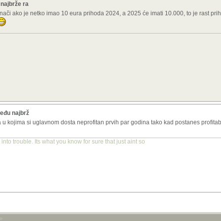
najbrže ra
ači ako je netko imao 10 eura prihoda 2024, a 2025 će imati 10.000, to je rast pr
eđu najbrž
a u kojima si uglavnom dosta neprofitan prvih par godina tako kad postanes profita
into trouble. Its what you know for sure that just aint so
»