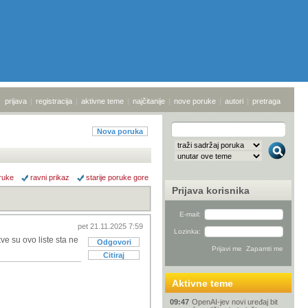
prijava
|
registracija
|
aktivne teme
|
najčitanije
|
nove poruke
|
autori
|
pretraga
Nova poruka
ruke
ravni prikaz
starije poruke gore
Prijava korisnika
E-mail:
pet 21.11.2025 7:59
Lozinka:
ve su ovo liste sta ne
Odgovori
Citiraj
Aktivne teme
09:47
OpenAI-jev novi uređaj bit