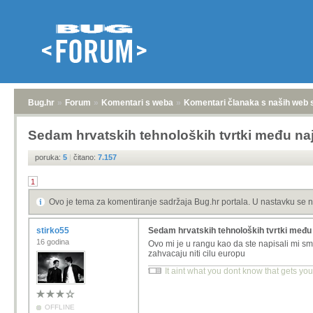
Bug.hr
»
Forum
»
Komentari s weba
»
Komentari članaka s naših web 
Sedam hrvatskih tehnoloških tvrtki među naj
poruka:
5
|
čitano:
7.157
1
Ovo je tema za komentiranje sadržaja Bug.hr portala. U nastavku se n
stirko55
Sedam hrvatskih tehnoloških tvrtki među 
16 godina
Ovo mi je u rangu kao da ste napisali mi smo
zahvacaju niti cilu europu
It aint what you dont know that gets you 
OFFLINE