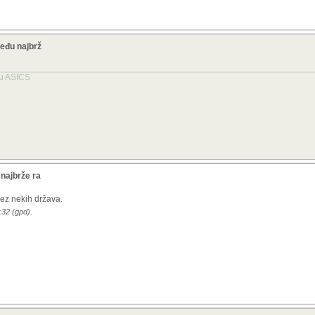
eđu najbrž
tu ASICS
najbrže ra
 bez nekih država.
:32 (gpd).