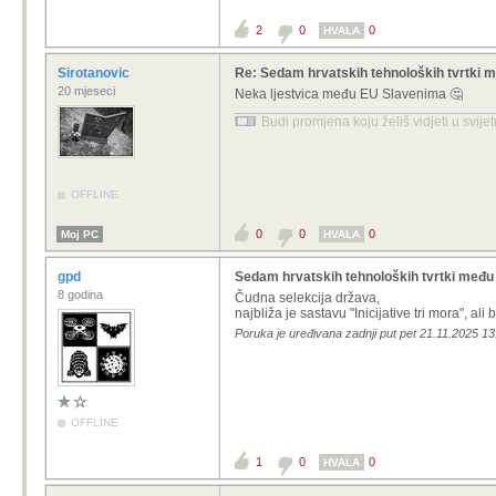
2
0
0
HVALA
Sirotanovic
Re: Sedam hrvatskih tehnoloških tvrtki m
20 mjeseci
Neka ljestvica među EU Slavenima 🤔
Budi promjena koju želiš vidjeti u svije
OFFLINE
0
0
0
Moj PC
HVALA
gpd
Sedam hrvatskih tehnoloških tvrtki među 
8 godina
Čudna selekcija država,
najbliža je sastavu "Inicijative tri mora", ali
Poruka je uređivana zadnji put pet 21.11.2025 13
OFFLINE
1
0
0
HVALA