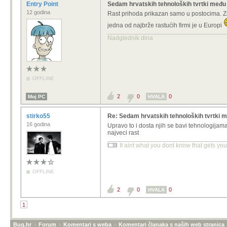
Entry Point
Sedam hrvatskih tehnoloških tvrtki među 
12 godina
Rast prihoda prikazan samo u postocima. Zn
jedna od najbrže rastućih firmi je u Europi
Nadglednik dina
OFFLINE
2
0
0
Moj PC
HVALA
stirko55
Re: Sedam hrvatskih tehnoloških tvrtki m
16 godina
Upravo to i dosta njih se bavi tehnologijam
najveci rast
It aint what you dont know that gets you 
OFFLINE
2
0
0
HVALA
1
Bug.hr
»
Forum
»
Komentari s weba
»
Komentari članaka s naših web stranica