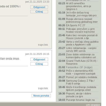
pet 21.11.2025 13:33
02:23
AI drži američko
ihoda od 1000% i
gospodarstvo, ali to je
Odgovori
njegova n
Citiraj
01:19
Je li više došao kraj
fantazije „svi-mogu-biti-pro
01:09
Rusija ubrzava raspad
jedinstvenog globalnog inter
00:20
EA Sports FC 27
00:11
Policajac prerušen u grm
hvatao vozače koji korist
23:45
Kako bez recepta postati dr.
House (ovisnik o lije
23:42
Varta u stečaju zbog gubitka
posla s Appleom i odb
trajni link
23:27
Links reklamacija - vanjski
servis MR servis
pet 21.11.2025 16:15
23:03
Zoox dobio odobrenje za
komercijalnu robotaksi usl
bilan onda imas
Odgovori
22:04
Grand Theft Auto (GTA VI) -
Rasprava
Citiraj
21:02
Fantastika i SF (knjige)
20:52
Priče o elementima #30:
kisik – zagonetni sastojak
20:27
Pomoć pri odabiru mobitela
20:08
Samsung Galaxy Z Flip /
Fold 8 serija
19:45
Može li korištenje mobitela
trajni link
tijekom punjenja oštet
18:30
Popusti, akcije i dobre
Nova poruka
ponude za igre
18:03
Pucanje foruma i login na
forum
vrh stranice