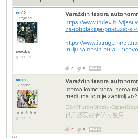
mh82
Varaždin testira autonom
10 mjeseci
https://www.index.hr/vijesti
za-robotaksije-produzio-si
https://www.istrage.hr/clan
milijuna-nasih-eura-rimcevo
neaktivan
OFFLINE
2
0
0
HVALA
ihush
Varaždin testira autonom
17 godina
-nema komentara, nema robo
medijima to nije zanimljivo?
C64/TurboModul-OpenS
供开源爱好者学习使用
OFFLINE
2
0
0
HVALA