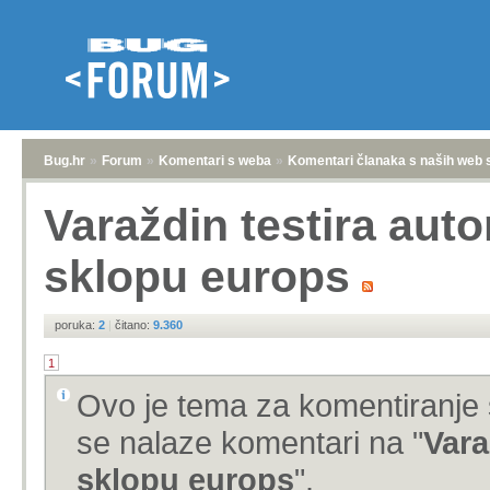
Bug.hr
»
Forum
»
Komentari s weba
»
Komentari članaka s naših web 
Varaždin testira aut
sklopu europs
poruka:
2
|
čitano:
9.360
1
Ovo je tema za komentiranje 
se nalaze komentari na "
Vara
sklopu europs
".