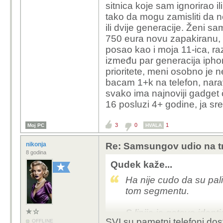
sitnica koje sam ignorirao i
tako da mogu zamisliti da n
ili dvije generacije. Ženi s
750 eura novu zapakiranu, 
posao kao i moja 11-ica, raz
između par generacija ipho
prioritete, meni osobno je n
bacam 1+k na telefon, narav
svako ima najnoviji gadget 
16 posluzi 4+ godine, ja sret
3
0
1
Moj PC
HVALA
nikonja
Re: Samsungov udio na tr
8 godina
Qudek kaže...
Ha nije cudo da su pali
tom segmentu.
S linija je gotovo iden
SVI su pametni telefoni dost
OFFLINE