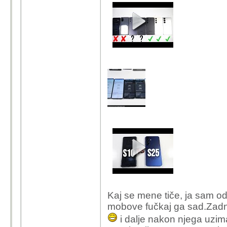
Kaj se mene tiče, ja sam o
mobove fučkaj ga sad.Zadnj
i dalje nakon njega uzim