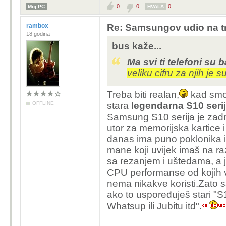
0
0
0
Moj PC
HVALA
rambox
Re: Samsungov udio na tr
18 godina
bus kaže...
Ma svi ti telefoni su b
veliku cifru za njih je s
Treba biti realan,
kad sm
OFFLINE
stara
legendarna S10
seri
Samsung S10 serija je zadnj
utor za memorijska kartice i
danas ima puno poklonika i
mane koji uvijek imaš na 
sa rezanjem i uštedama, a j
CPU performanse od kojih v
nema nikakve koristi.Zato 
ako to uspoređuješ stari "S1
Whatsup ili Jubitu itd".