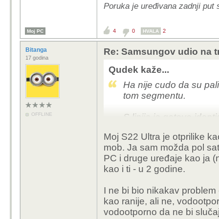
Poruka je uređivana zadnji put 
4
0
2
Moj PC
HVALA
Bitanga
Re: Samsungov udio na tr
17 godina
Qudek kaže...
Ha nije cudo da su pali
tom segmentu.
OFFLINE
S linija je gotovo iden
minimalne promjene, cos
Moj S22 Ultra je otprilike ka
flagship
mob. Ja sam možda pol sa
PC i druge uređaje kao ja (np
Moj S24 Ultra je u toj
kao i ti - u 2 godine.
FHD+, dobijem mozda 5 
potpunosti unisten s ma
I ne bi bio nikakav problem
svoj zivot u maskici).
kao ranije, ali ne, vodootpo
vodootporno da ne bi sluč
Fold serija je i dalje 