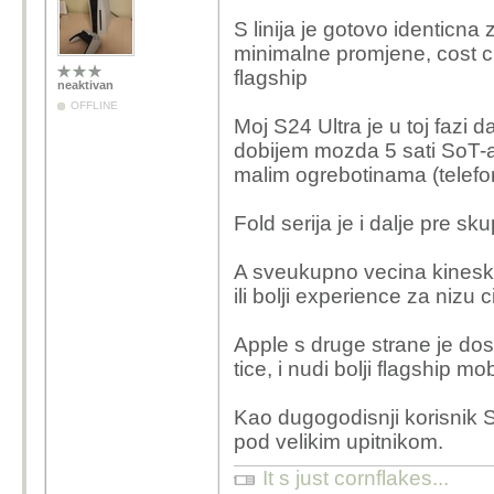
S linija je gotovo identicn
minimalne promjene, cost cut
flagship
neaktivan
OFFLINE
Moj S24 Ultra je u toj fazi
dobijem mozda 5 sati SoT-a, 
malim ogrebotinama (telefon 
Fold serija je i dalje pre s
A sveukupno vecina kineski
ili bolji experience za nizu c
Apple s druge strane je dos
tice, i nudi bolji flagship m
Kao dugogodisnji korisnik 
pod velikim upitnikom.
It s just cornflakes...