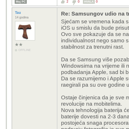
sumnjam... nego jedn
2
0
0
Moj PC
HVALA
Tau
Re: Samsungov udio na tr
14 godina
Sjećam se vremena kada su m
iOS u smislu da bude prisut
Ovo sve pokazuje da se na du
individualnost nego samo sli
stabilnost za trenutni rast.
OFFLINE
Da se Samsung više pozaba
Windowsima na vrijeme ili 
podbadanja Apple, sad bi bol
Da se razumijemo i Apple su
raegirali pa su ove godine uč
Ostaje činjenica da je sve m
revolucije na mobitelima.
Nova tehnologija baterija će
baterije dovesti na 2-3 dana
postojeća snaga procesora s