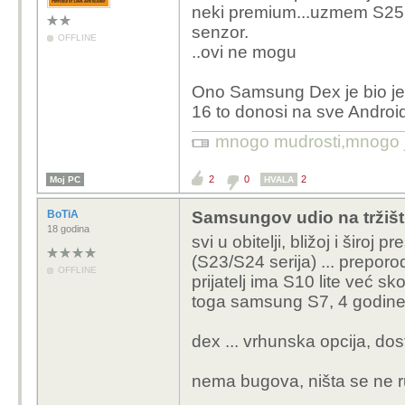
neki premium...uzmem S25 ult
senzor.
OFFLINE
..ovi ne mogu
Ono Samsung Dex je bio je
16 to donosi na sve Androi
mnogo mudrosti,mnogo jad
2
0
2
Moj PC
HVALA
BoTiA
Samsungov udio na tržišt
18 godina
svi u obitelji, bližoj i širo
(S23/S24 serija) ... preporo
OFFLINE
prijatelj ima S10 lite već skor
toga samsung S7, 4 godine
dex ... vrhunska opcija, do
nema bugova, ništa se ne ruš