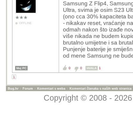
Samsung Z Flip4, Samsung S
Ultra, svima je osim S23 Ul
(ono cca 30% kapaciteta bate
- nikakav reset, vraćanje n
OFFLINE
odmah nakon što izađe nov
više nikada ne budem kupi
brutalno umijetne i sa bru
Punjenje baterije je smiješ
od mene Samsung ne bude 
0
0
1
Moj PC
HVALA
1
Bug.hr
»
Forum
»
Komentari s weba
»
Komentari članaka s naših web stranica
Copyright © 2008 - 2026 