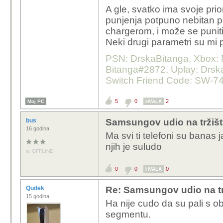
orginalni punjač dodat
A gle, svatko ima svoje prio
Neću ni komentirati što 
punjenja potpuno nebitan pa
Po meni se Samsung p
chargerom, i može se puniti
stvarima (izostanak pun
Neki drugi parametri su mi p
faktor kod Apple-a (npr.
PSN: DrskaBitanga, Xbox: M
Bitanga#2872, Uplay: Drska
Switch Friend Code: SW-7
5
0
2
Moj PC
HVALA
bus
Samsungov udio na tržišt
16 godina
Ma svi ti telefoni su banas ja
njih je suludo
OFFLINE
0
0
0
HVALA
Qudek
Re: Samsungov udio na tr
15 godina
Ha nije cudo da su pali s ob
segmentu.