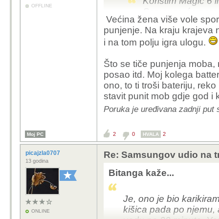
Koristim Magic 6 li
OFFLINE
Samsung će poradi
Većina žena više vole spori
cigletina naspram 
punjenje. Na kraju krajeva n
Žena ima s24 ultra
i na tom polju igra ulogu.
prebacio sve služb
tanji i lakši i pun
Što se tiče punjenja moba, 
s24 Utra 232g, kat
posao itd. Moj kolega battery
budućnosti nego 
ono, to ti troši bateriju, 
je pao udio na trži
stavit punit mob gdje god i
Poruka je uređivana zadnji put 
Eto, kolega gore bira mo
Kao i u ljubavnom živo
2
0
2
Moj PC
HVALA
picajzla0707
Re: Samsungov udio na tr
13 godina
Bitanga kaže...
Je, ono je bio karikiram
kišica pada po njemu,
ONLINE