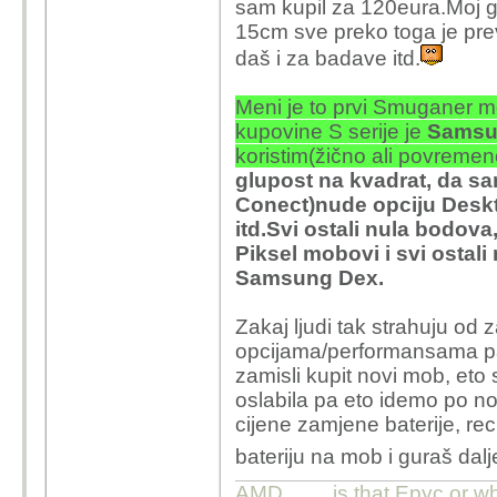
sam kupil za 120eura.Moj gl
15cm sve preko toga je pre
daš i za badave itd.
Meni je to prvi Smuganer mo
kupovine S serije je
Samsu
koristim(žično ali povremen
glupost na kvadrat, da s
Conect)nude opciju Desk
itd.Svi ostali nula bodov
Piksel mobovi i svi ostal
Samsung Dex.
Zakaj ljudi tak strahuju od
opcijama/performansama pa p
zamisli kupit novi mob, eto s
oslabila pa eto idemo po no
cijene zamjene baterije, re
bateriju na mob i guraš dalj
AMD,........is that Epyc or w