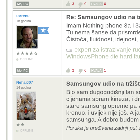
3
0
0
Moj PC
HVALA
torrente
Re: Samsungov udio na tr
18 godina
Imam Nothing phone 3a i 3
Tu nema šanse da prismrde 
Čistoća, fluidnost, idejnost
expert za istrazivanje ru
WindowsPhone die hard fan
OFFLINE
2
0
1
Moj PC
HVALA
Nehaj007
Samsungov udio na tržišt
14 godina
Bio sam dugogodišnji fan s
cijenama spram kineza, i d
stare samsung opreme pa v
krenuo, i uvijek nije još. A
samsunga. A dobro budem on
Poruka je uređivana zadnji put 
OFFLINE