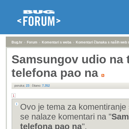
Bug.hr
»
Forum
»
Komentari s weba
»
Komentari članaka s naših web 
Samsungov udio na t
telefona pao na
poruka:
23
|
čitano:
7.352
1
Ovo je tema za komentiranje 
se nalaze komentari na "
Sams
telefona pao na
".