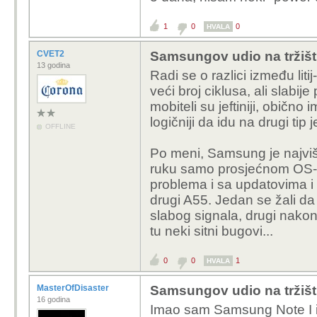
1
0
0
HVALA
CVET2
Samsungov udio na tržišt
13 godina
Radi se o razlici između litij
veći broj ciklusa, ali slabi
mobiteli su jeftiniji, obično
logičniji da idu na drugi tip
OFFLINE
Po meni, Samsung je najviše
ruku samo prosjećnom OS-u.
problema i sa updatovima i 
drugi A55. Jedan se žali da 
slabog signala, drugi nako
tu neki sitni bugovi...
0
0
1
HVALA
MasterOfDisaster
Samsungov udio na tržišt
16 godina
Imao sam Samsung Note I 