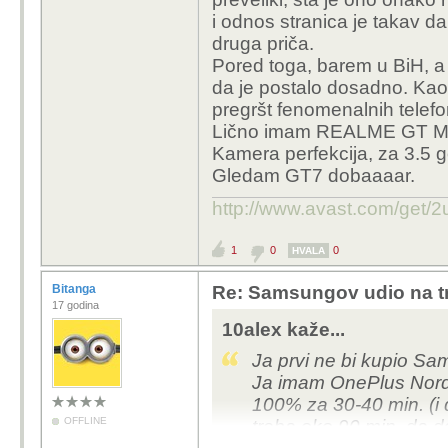
i odnos stranica je takav da
druga priča.
Pored toga, barem u BiH, a s
da je postalo dosadno. Kao
pregršt fenomenalnih telef
Lično imam REALME GT MAS
Kamera perfekcija, za 3.5 g
Gledam GT7 dobaaaar.
http://www.avast.com/get/2
1
0
0
HVALA
Bitanga
Re: Samsungov udio na tr
17 godina
10alex kaže...
Ja prvi ne bi kupio S
Ja imam OnePlus Nord
100% za 30-40 min. (i
OFFLINE
treba oko 90 min. da d