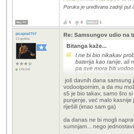
Poruka je uređivana zadnji put
5
0
1
Moj PC
HVALA
picajzla0707
Re: Samsungov udio na tr
13 godina
Bitanga kaže...
I ne bi bio nikakav pr
baterija kao ranije, ali
pa sve mora biti vodoo
ONLINE
kad windsurfam pored
još davnih dana samsung je
vodootpornim, a da mu može
s5 je bio takav, samo šro si
punjenje, već malo kasnije 
riješili (imao sam ga)
da danas ne bi mogli napravi
sumnjam... nego jednostav