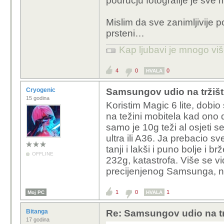
podrucju fotografije je sve 
Mislim da sve zanimljivije po
prsteni…
Kap ljubavi je mnogo vi
4
0
0
HVALA
Cryogenic
Samsungov udio na tržišt
15 godina
Koristim Magic 6 lite, dobio
na težini mobitela kad ono 
samo je 10g teži al osjeti 
ultra ili A36. Ja prebacio sv
tanji i lakši i puno bolje i 
OFFLINE
232g, katastrofa. Više se v
precijenjenog Samsunga, ne
1
0
1
Moj PC
HVALA
Bitanga
Re: Samsungov udio na tr
17 godina