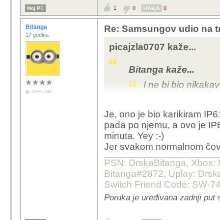
1
0
0
Moj PC
HVALA
Bitanga
Re: Samsungov udio na tr
17 godina
picajzla0707 kaže...
Bitanga kaže...
I ne bi bio nikak
OFFLINE
zamijeniti baterija
bitniji parametar 
Je, ono je bio karikiram IP61
slučajno mob pao
pada po njemu, a ovo je I
Trakošćana.
minuta. Yey :-)
Jer svakom normalnom čovje
još davnih dana samsu
mobitel vodootpornim, 
PSN: DrskaBitanga, Xbox: M
s5 je bio takav, samo š
Bitanga#2872, Uplay: Drska
za punjenje, već malo k
Switch Friend Code: SW-7
problem riješili (imao 
Poruka je uređivana zadnji put 
da danas ne bi mogli na