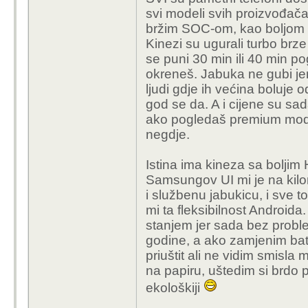
minimalne promjene, cos
svi modeli svih proizvođač
flagship
bržim SOC-om, kao boljom ka
Kinezi su ugurali turbo brze
Moj S24 Ultra je u toj
se puni 30 min ili 40 min 
FHD+, dobijem mozda 5 
okreneš. Jabuka ne gubi jer
potpunosti unisten s ma
ljudi gdje ih većina boluje od
svoj zivot u maskici).
god se da. A i cijene su sa
ako pogledaš premium mod
Fold serija je i dalje 
negdje.
A sveukupno vecina kin
Istina ima kineza sa bolji
slican ili bolji experien
Samsungov UI mi je na kilom
i službenu jabukicu, i sve to 
Apple s druge strane j
mi ta fleksibilnost Android
softwarea tice, i nudi b
stanjem jer sada bez probl
godine, a ako zamjenim bate
Kao dugogodisnji kori
priuštit ali ne vidim smisla
seriju je pod velikim up
na papiru, uštedim si brdo p
ekološkiji