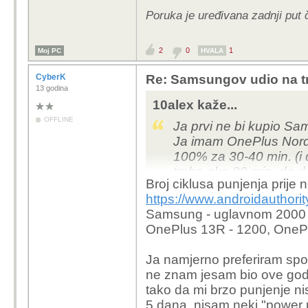
Poruka je uređivana zadnji put 
2
0
1
Moj PC
HVALA
CyberK
Re: Samsungov udio na tr
13 godina
10alex kaže...
OFFLINE
Ja prvi ne bi kupio S
Ja imam OnePlus Nord
100% za 30-40 min. (i
treba oko 90 min. da d
Broj ciklusa punjenja prije
orginalni punjač dodat
https://www.androidauthori
Neću ni komentirati što 
Samsung - uglavnom 2000 os
Po meni se Samsung p
OnePlus 13R - 1200, OnePlu
stvarima (izostanak pun
faktor kod Apple-a (npr.
Ja namjerno preferiram spo
ne znam jesam bio ove godin
tako da mi brzo punjenje ni
5 dana, nisam neki "power 