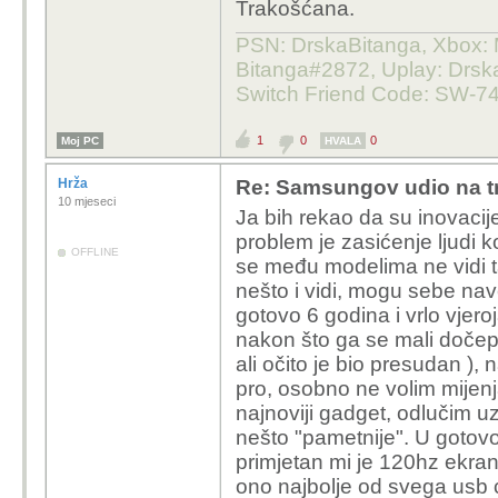
Trakošćana.
A sveukupno vecina kin
PSN: DrskaBitanga, Xbox: M
slican ili bolji experien
Bitanga#2872, Uplay: Drska
Switch Friend Code: SW-7
Apple s druge strane j
softwarea tice, i nudi b
1
0
0
Moj PC
HVALA
Kao dugogodisnji kori
Hrža
Re: Samsungov udio na tr
10 mjeseci
seriju je pod velikim up
Ja bih rekao da su inovacije
problem je zasićenje ljudi koj
OFFLINE
se među modelima ne vidi t
nešto i vidi, mogu sebe na
gotovo 6 godina i vrlo vjero
nakon što ga se mali dočepa
ali očito je bio presudan ), 
pro, osobno ne volim mijenj
najnoviji gadget, odlučim uz
nešto "pametnije". U gotov
primjetan mi je 120hz ekran,
ono najbolje od svega usb c