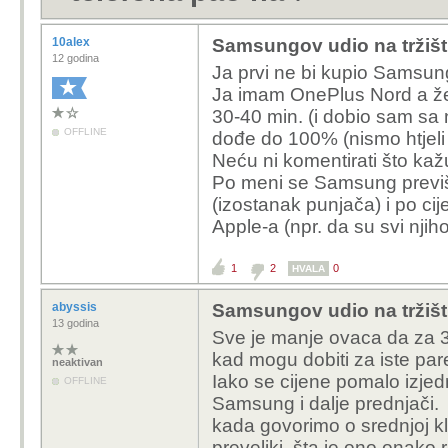
10alex
Samsungov udio na tržišt
12 godina
Ja prvi ne bi kupio Samsun
Ja imam OnePlus Nord a ž
30-40 min. (i dobio sam sa 
OFFLINE
dođe do 100% (nismo htjeli 
Neću ni komentirati što kažu 
Po meni se Samsung previš
(izostanak punjača) i po cij
Apple-a (npr. da su svi njiho
1
2
0
HVALA
abyssis
Samsungov udio na tržišt
13 godina
Sve je manje ovaca da za 
kad mogu dobiti za iste pare
neaktivan
Iako se cijene pomalo izjed
OFFLINE
Samsung i dalje prednjači.
kada govorimo o srednjoj kl
preveliki, šta je ono onako 