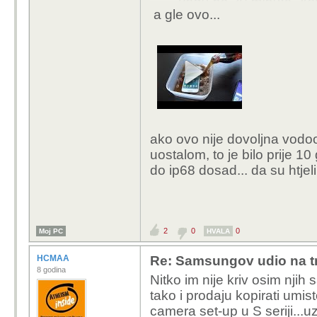
vodu na 30 minuta. Yey
a gle ovo...
Jer svakom normalnom 
ako ovo nije dovoljna vodo
uostalom, to je bilo prije 10
do ip68 dosad... da su htjeli
2
0
0
Moj PC
HVALA
HCMAA
Re: Samsungov udio na tr
8 godina
Nitko im nije kriv osim njih
tako i prodaju kopirati umis
camera set-up u S seriji...