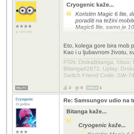
Cryogenic kaže...
Koristim Magic 6 lite,
poraditi na težini mobi
Magic6 lite, samo je 10g
OFFLINE
nebi mogao na s24 ultr
privatni Magic 6 lite jer
Eto, kolega gore bira mob po 
hendla snjim. A36 195g
Kao i u ljubavnom životu, s
vidim na strani Honora
Samsunga, ne čudim se
PSN: DrskaBitanga, Xbox: M
Bitanga#2872, Uplay: Drska
Switch Friend Code: SW-7
2
0
1
Moj PC
HVALA
Cryogenic
Re: Samsungov udio na tr
15 godina
Bitanga kaže...
Cryogenic kaže...