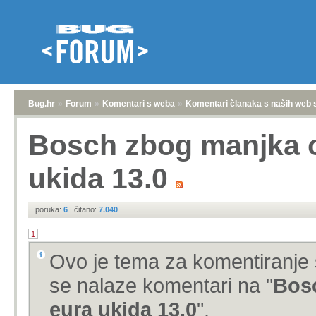
Bug.hr
»
Forum
»
Komentari s weba
»
Komentari članaka s naših web 
Bosch zbog manjka od
ukida 13.0
poruka:
6
|
čitano:
7.040
1
Ovo je tema za komentiranje 
se nalaze komentari na "
Bosc
eura ukida 13.0
".