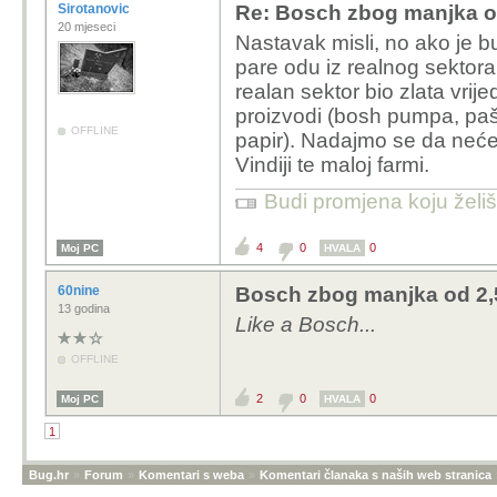
Sirotanovic
Re: Bosch zbog manjka od 
20 mjeseci
Nastavak misli, no ako je bu
pare odu iz realnog sektora
realan sektor bio zlata vrijed
proizvodi (bosh pumpa, pašt
OFFLINE
papir). Nadajmo se da neće 
Vindiji te maloj farmi.
Budi promjena koju želiš 
4
0
0
Moj PC
HVALA
60nine
Bosch zbog manjka od 2,5 
13 godina
Like a Bosch...
OFFLINE
2
0
0
Moj PC
HVALA
1
Bug.hr
»
Forum
»
Komentari s weba
»
Komentari članaka s naših web stranica