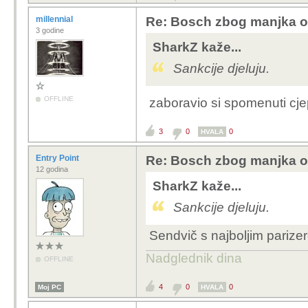
millennial
Re: Bosch zbog manjka od 
3 godine
SharkZ kaže...
Sankcije djeluju.
OFFLINE
zaboravio si spomenuti cje
3
0
0
HVALA
Entry Point
Re: Bosch zbog manjka od 
12 godina
SharkZ kaže...
Sankcije djeluju.
Sendvič s najboljim pariz
Nadglednik dina
OFFLINE
4
0
0
Moj PC
HVALA