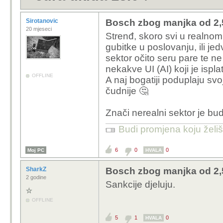
Sirotanovic
Bosch zbog manjka od 2,5 
20 mjeseci
Strenđ, skoro svi u realnom
gubitke u poslovanju, ili jed
sektor očito seru pare te n
nekakve UI (AI) koji je ispl
OFFLINE
A naj bogatiji poduplaju svo
čudnije 🤔
Znači nerealni sektor je bu
Budi promjena koju želiš 
6
0
0
Moj PC
HVALA
SharkZ
Bosch zbog manjka od 2,5 
2 godine
Sankcije djeluju.
OFFLINE
5
1
0
HVALA