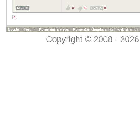
0
0
0
Moj PC
HVALA
1
Bug.hr
»
Forum
»
Komentari s weba
»
Komentari članaka s naših web stranica
Copyright © 2008 - 2026 