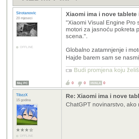
Sirotanovic
Xiaomi ima i nove tablete
20 mjeseci
"Xiaomi Visual Engine Pro 
motori za jasnoću pokreta p
scena.".
OFFLINE
Globalno zatamnjenje i mot
Hajde barem sam se nasmi
Budi promjena koju želiš 
0
0
0
Moj PC
HVALA
TibzzX
Re: Xiaomi ima i nove tabl
15 godina
ChatGPT novinarstvo, ako n
OFFLINE