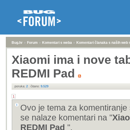
Bug.hr
»
Forum
»
Komentari s weba
»
Komentari članaka s naših web 
Xiaomi ima i nove tab
REDMI Pad
poruka:
2
|
čitano:
9.529
1
Ovo je tema za komentiranje 
se nalaze komentari na "
Xiao
REDMI Pad
".