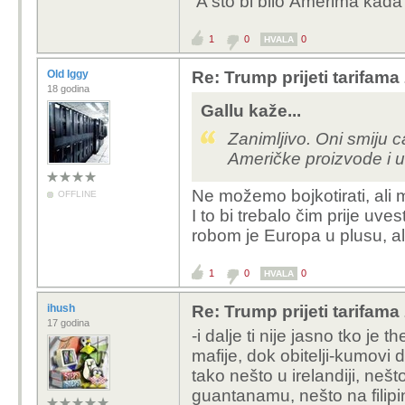
A što bi bilo Amerima kada
sema? -sve ili 99% .. sa
ćeš bez googlea? možeš
1
0
0
HVALA
trumpek, koji može boj
želi.. a mi smo ti koji 
Old Iggy
Re: Trump prijeti tarifam
no on to radi nama, n
18 godina
treba zaštitu supersile
Gallu kaže...
imaju sve, ostatak glo
Zanimljivo. Oni smiju ca
zaštitaom nama je ok.. 
Američke proizvode i u
zguzi ona se nasmješi i
lakše nego da prizna sl
Ne možemo bojkotirati, ali m
OFFLINE
da nas guze i ostali.. j
I to bi trebalo čim prije uve
neslaganje s guženjem i
robom je Europa u plusu, al
vazelin itd. :)
1
0
0
HVALA
-može li trumpek bez fr
možemo li mi bez google
ihush
Re: Trump prijeti tarifam
bojkot onog što ti je p
17 godina
-i dalje ti nije jasno tko je
mafije, dok obitelji-kumovi do
-još bolje, .. bojkotiraj
tako nešto u irelandiji, neš
kako to da se eu stručna
guantanamu, nešto na filipini
etiopljani se na takav b