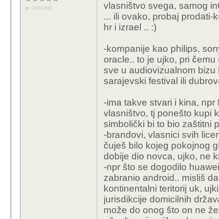
vlasništvo svega, samog int
izbor je nešto drugo..
OFFLINE
... ili ovako, probaj prodati-
hr i izrael .. :)
-kompanije kao philips, so
oracle.. to je ujko, pri čem
sve u audiovizualnom bizu k
sarajevski festival ili dubrova
-ima takve stvari i kina, np
vlasništvo, tj ponešto kupi 
simbolički bi to bio zaštitni 
-brandovi, vlasnici svih lic
čuješ bilo kojeg pokojnog gl
dobije dio novca, ujko, ne ki
-npr što se dogodilo huawei
zabranio android.. misliš d
kontinentalni teritorij uk, uj
jurisdikcije domicilnih drž
može do onog što on ne žel