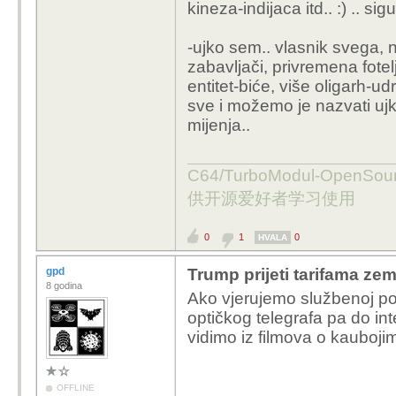
kineza-indijaca itd.. :) .. sigu
-ujko sem.. vlasnik svega, 
zabavljači, privremena fotel
entitet-biće, više oligarh-u
sve i možemo je nazvati ujko
mijenja..
C64/TurboModul-OpenS
供开源爱好者学习使用
0
1
0
HVALA
gpd
Trump prijeti tarifama ze
8 godina
Ako vjerujemo službenoj povij
optičkog telegrafa pa do int
vidimo iz filmova o kaubojim
OFFLINE