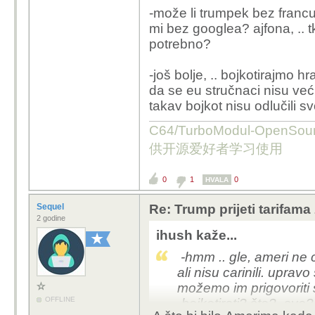
-može li trumpek bez francu
mi bez googlea? ajfona, .. tk
potrebno?
-još bolje, .. bojkotirajmo hr
da se eu stručnaci nisu već d
takav bojkot nisu odlučili sv
C64/TurboModul-OpenS
供开源爱好者学习使用
0
1
0
HVALA
Sequel
Re: Trump prijeti tarifam
2 godine
ihush kaže...
-hmm .. gle, ameri ne 
ali nisu carinili. upra
možemo im prigovoriti 
OFFLINE
-bojkotirati? što? -sve? 