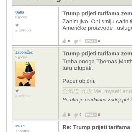
Gallu
Trump prijeti tarifama ze
6 godina
Zanimljivo. Oni smiju carini
Američke proizvode i usluge
OFFLINE
8
0
0
HVALA
Zaporožac
Trump prijeti tarifama ze
5 godina
Treba onoga
Thomas Matth
turu izlupati.
Pacer obični.
合気道 五段 Me, myself and 
OFFLINE
Poruka je uređivana zadnji put 
0
0
0
HVALA
ihush
Re: Trump prijeti tarifam
17 godina