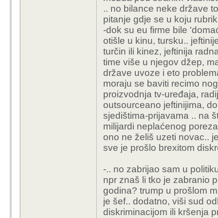
.. no bilance neke države t
pitanje gdje se u koju rubrik
-dok su eu firme bile 'domaće
otišle u kinu, tursku.. jeftin
turčin ili kinez, jeftinija ra
time više u njegov džep, ma
države uvoze i eto problema 
moraju se baviti recimo no
proizvodnja tv-uređaja, radij
outsourceano jeftinijima, d
sjedištima-prijavama .. na 
milijardi neplaćenog poreza-ra
ono ne želiš uzeti novac.. j
sve je prošlo brexitom diskre
-.. no zabrijao sam u politik
npr znaš li tko je zabranio 
godina? trump u prošlom mand
je šef.. dodatno, viši sud o
diskriminacijom ili kršenja 