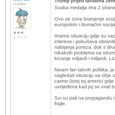
Trump prijeti tarifama ze
12 godina
Svaka medalja ima 2 stran
Ovo se zove branjenje svoj
europskim i domaćim socijal
Imamo situaciju gdje su sad 
OFFLINE
interese i pokušava obraniti
nabijanja poreza, dok s drug
nikakvih problema sa iskor
krcanje miljardi i miljardi. L
Nisam fan takvih politika, 
sagledati situaciju sa obje
carine (istoj toj americi gd
uvrijeđena kad joj se vrati
Svi su pali na propagandu i
frajle.