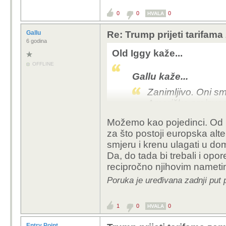
0
0
0
HVALA
Gallu
Re: Trump prijeti tarifam
6 godina
Old Iggy kaže...
OFFLINE
Gallu kaže...
Zanimljivo. Oni smi
Američke proizvode
Možemo kao pojedinci. Od 
Ne možemo bojkotirati, 
za što postoji europska alte
I to bi trebalo čim prij
smjeru i krenu ulagati u do
servisima. S robom je 
Da, do tada bi trebali i opor
recipročno njihovim nametim
Poruka je uređivana zadnji put 
1
0
0
HVALA
Entry Point