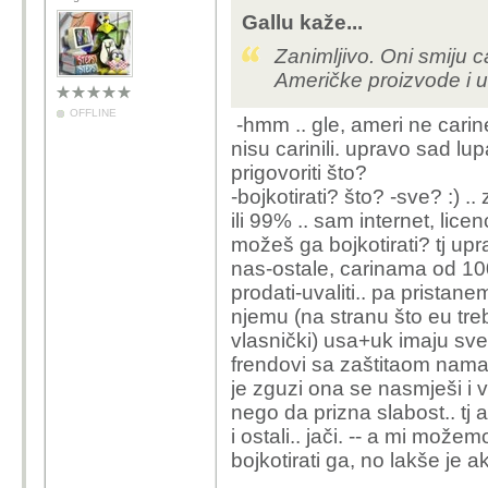
Gallu kaže...
Zanimljivo. Oni smiju ca
Američke proizvode i u
OFFLINE
-hmm .. gle, ameri ne carine
nisu carinili. upravo sad l
prigovoriti što?
-bojkotirati? što? -sve? :) .
ili 99% .. sam internet, lic
možeš ga bojkotirati? tj upr
nas-ostale, carinama od 100
prodati-uvaliti.. pa prista
njemu (na stranu što eu treb
vlasnički) usa+uk imaju sv
frendovi sa zaštitaom nama 
je zguzi ona se nasmješi i v
nego da prizna slabost.. tj
i ostali.. jači. -- a mi može
bojkotirati ga, no lakše je ak