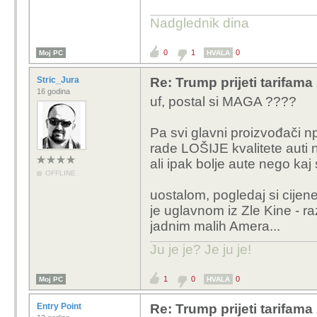
Nadglednik dina
0
1
0
Moj PC
HVALA
Stric_Jura
Re: Trump prijeti tarifam
16 godina
uf, postal si MAGA ????
Pa svi glavni proizvođači np
rade LOŠIJE kvalitete auti ne
ali ipak bolje aute nego kaj 
OFFLINE
uostalom, pogledaj si cij
je uglavnom iz Zle Kine - raz
jadnim malih Amera...
Ju je je? Je ju je!
1
0
0
Moj PC
HVALA
Entry Point
Re: Trump prijeti tarifam