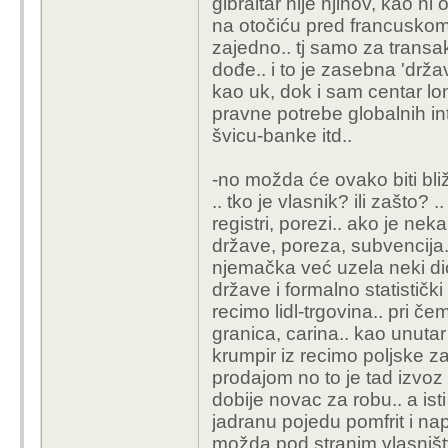
gibraltar nije njihov, kao ni o
na otočiću pred francuskom
zajedno.. tj samo za transak
dođe.. i to je zasebna 'držav
kao uk, dok i sam centar lo
pravne potrebe globalnih int
švicu-banke itd..
-no možda će ovako biti bliže
.. tko je vlasnik? ili zašto? 
registri, porezi.. ako je ne
države, poreza, subvencija.
njemačka već uzela neki dio
države i formalno statistički
recimo lidl-trgovina.. pri 
granica, carina.. kao unuta
krumpir iz recimo poljske z
prodajom no to je tad izvoz p
dobije novac za robu.. a isti
jadranu pojedu pomfrit i na
možda pod stranim vlasništ