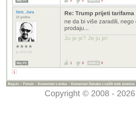
0
0
0
Moj PC
HVALA
Stric_Jura
Re: Trump prijeti tarifam
16 godina
ne da bi više zaradili, nego
prodaju...
Ju je je? Je ju je!
OFFLINE
1
0
0
Moj PC
HVALA
1
Bug.hr
»
Forum
»
Komentari s weba
»
Komentari članaka s naših web stranica
Copyright © 2008 - 2026 