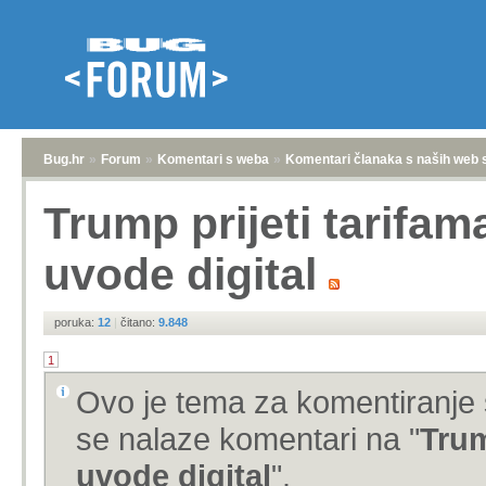
Bug.hr
»
Forum
»
Komentari s weba
»
Komentari članaka s naših web 
Trump prijeti tarifa
uvode digital
poruka:
12
|
čitano:
9.848
1
Ovo je tema za komentiranje 
se nalaze komentari na "
Trum
uvode digital
".