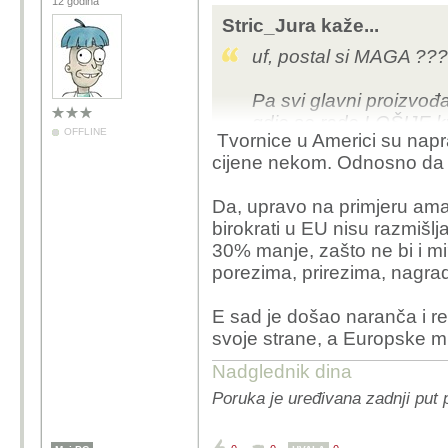
12 godina
Stric_Jura kaže...
uf, postal si MAGA ??
Pa svi glavni proizvođa
gdje se rade LOŠIJE kva
OFFLINE
Tvornice u Americi su napravi
Ameri imali jeftinije ali
cijene nekom. Odnosno da b
proizvođači u stanju nap
Da, upravo na primjeru ama
uostalom, pogledaj s
birokrati u EU nisu razmišlj
a roba je uglavnom iz Zl
30% manje, zašto ne bi i mi
% u korist jadnim mali
porezima, prirezima, nagrad
E sad je došao naranča i re
svoje strane, a Europske mi
Nadglednik dina
Poruka je uređivana zadnji put 