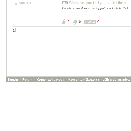
Whenever you find yourself on the side of
OFFLINE
Poruka je uređivana zadnji put ned 22.6.2025 19
0
0
0
HVALA
1
Bug.hr
»
Forum
»
Komentari s weba
»
Komentari članaka s naših web stranica