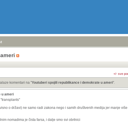
stranica
»
 ameri
+/- sve po
alaze komentari na "
Youtuberi spojili republikance i demokrate u ameri
".
e u ameri
 "transplants"
ovisno o državi) ne samo radi zakona nego i samih društvenih medija jer manje više 
nim nomadima je čista farsa, i dalje smo svi obrtnici