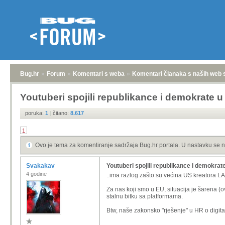
Bug.hr
»
Forum
»
Komentari s weba
»
Komentari članaka s naših web 
Youtuberi spojili republikance i demokrate u
poruka:
1
|
čitano:
8.617
1
Ovo je tema za komentiranje sadržaja Bug.hr portala. U nastavku se n
Svakakav
Youtuberi spojili republikance i demokrat
4 godine
..ima razlog zašto su većina US kreatora LA
Za nas koji smo u EU, situacija je šarena (
stalnu bitku sa platformama.
Btw, naše zakonsko "rješenje" u HR o digital