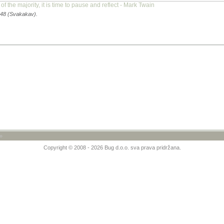
 the majority, it is time to pause and reflect - Mark Twain
:48 (Svakakav).
»
Copyright © 2008 - 2026 Bug d.o.o. sva prava pridržana.