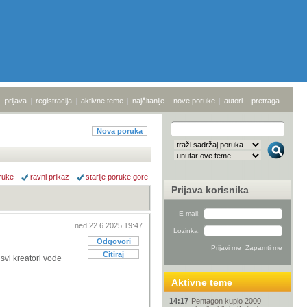
prijava
|
registracija
|
aktivne teme
|
najčitanije
|
nove poruke
|
autori
|
pretraga
Nova poruka
ruke
ravni prikaz
starije poruke gore
Prijava korisnika
E-mail:
ned 22.6.2025 19:47
Lozinka:
Odgovori
Citiraj
svi kreatori vode
Aktivne teme
14:17
Pentagon kupio 2000