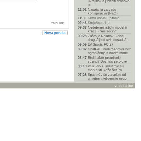
ukrajinskih jurišnih dronova
u
12:02
Napajanja za vašu
konfiguraciju (P&O)
11:30
Klima uređaj - pitanje
09:43
Smiješne slike
trajni link
09:37
Nedeterministički model ili
kraće - "me'sečini"
Nova poruka
09:28
Zašto je Nolanov Odisej
drugačiji od svih dosadašn
09:09
EA Sports FC 27
09:02
ChatGPT nudi razgovor bez
ograničenja s novim mode
08:47
Bijeli haker promijenio
stranu? Doznalo se tko je
08:18
Veliki dio AI industrije su
marksisti, kaže šef Pa
07:28
SpaceX više zarađuje od
umjetne inteligencije nego
04:22
Kamere u smartfonima-
vrh stranice
Rasprava
01:22
Grand Theft Auto (GTA VI) -
Rasprava
23:31
Netflix oživljava Gene
Wildera uz AI glas, fanovi
23:21
Stupna bušilica
22:46
Četvorica Hrvata otkrila
novu svemirsku maglicu
22:44
AI drži američko
gospodarstvo, ali to je
njegova n
22:37
NASA operacijom "Bing
Bang" osigurala još barem