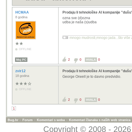
HCMAA
Prodaju li tehnološke AI kompanije "dušu
8 godina
ozna sve (d)ozna
udba je naša (s)udba
mnogo mudrosti,mnogo jada...što više zn
OFFLINE
2
0
0
Moj PC
HVALA
zvir12
Prodaju li tehnološke AI kompanije "dušu
18 godina
George Orwell je to davno predvidio.
OFFLINE
2
0
0
HVALA
1
Bug.hr
»
Forum
»
Komentari s weba
»
Komentari članaka s naših web stranica
Copyright © 2008 - 2026 