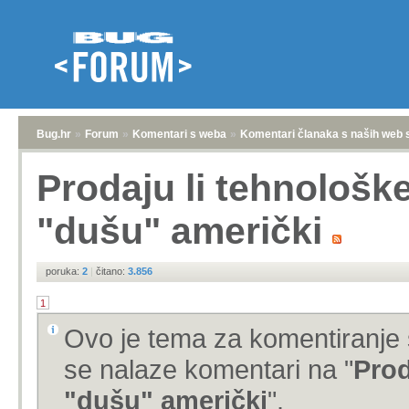
Bug.hr
»
Forum
»
Komentari s weba
»
Komentari članaka s naših web 
Prodaju li tehnološk
"dušu" američki
poruka:
2
|
čitano:
3.856
1
Ovo je tema za komentiranje 
se nalaze komentari na "
Prod
"dušu" američki
".