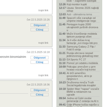
kisik – zagonetni sastojak
12:26
Koji monitor kupiti
12:17
Uputa: Stremio 2026 najbolji
trajni link
setup
12:03
Auti - ultimativna tema
11:49
SpaceX više zarađuje od
čet 22.5.2025 15:26
umjetne inteligencije nego
11:45
Pentagon kupio 2000
Odgovori
ukrajinskih jurišnih dronova
Citiraj
u
11:40
Može li korištenje mobitela
tijekom punjenja oštet
11:34
Je li više došao kraj
trajni link
fantazije „svi-mogu-biti-pro
11:33
Samsung Galaxy Z Flip /
Fold 8 serija
čet 22.5.2025 16:18
11:21
Rusija ubrzava raspad
jedinstvenog globalnog inter
aberovim binomialnim
Odgovori
11:13
EA Sports FC 27
Citiraj
11:10
Pomoć pri odabiru mobitela
10:59
Policajac prerušen u grm
hvatao vozače koji korist
10:41
AI drži američko
trajni link
gospodarstvo, ali to je
njegova n
10:23
Društvena mreža Truth
čet 22.5.2025 18:36
Social legalizirala insajder
10:18
Spider-Man "napao" vozače
Odgovori
BMW-a reklamom na
Citiraj
ugrađe
09:54
Jedna od četiri osobe
generacije Z oslanja na AI n
09:41
Gdje iPhone košta najviše u