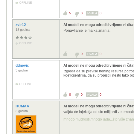
OFFLINE
5
0
0
HVALA
zvir12
AI modeli ne mogu odrediti vrijeme ni čita
18 godina
Ponavljanje je majka znanja.
OFFLINE
1
0
0
HVALA
ddnevic
AI modeli ne mogu odrediti vrijeme ni čita
3 godine
Izgleda da su previse trening resursa potro
koeficijentima, da su propistili nesto tako bi
OFFLINE
0
0
0
HVALA
HCMAA
AI modeli ne mogu odrediti vrijeme ni čita
8 godina
valjda će injekcija od sto milijardi zelemba
mnogo mudrosti,mnogo jada...što više znanja