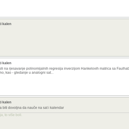
ti kalen
ti kalen
sili na rjesavanje polinomijalnih regresija inverzijom Hankelovih matrica sa Faulh
tno, kao - gledanje u analogni sat...
ti kalen
ča biti dovoljna da nauče na sat i kalendar
, to više boli.