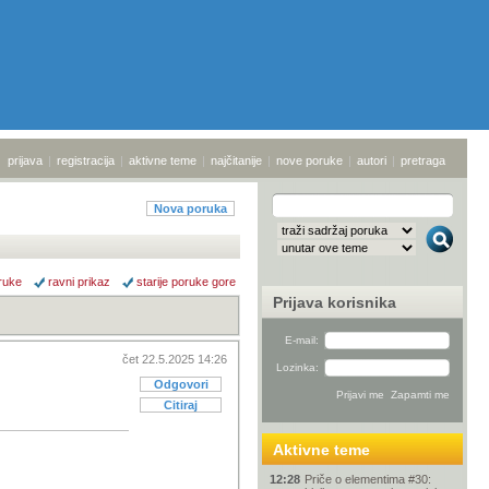
prijava
|
registracija
|
aktivne teme
|
najčitanije
|
nove poruke
|
autori
|
pretraga
Nova poruka
ruke
ravni prikaz
starije poruke gore
Prijava korisnika
E-mail:
čet 22.5.2025 14:26
Lozinka:
Odgovori
Citiraj
Aktivne teme
12:28
Priče o elementima #30: