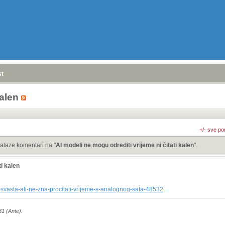
stranica
»
kalen
+/- sve po
alaze komentari na "
AI modeli ne mogu odrediti vrijeme ni čitati kalen
".
ti kalen
a-svasta-ali-ne-zna-procitati-vrijeme-s-analognog-sata-48532
31 (Ante).