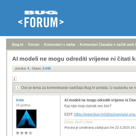
Bug.hr
»
Forum
»
Komentari s weba
»
Komentari članaka s naših web 
AI modeli ne mogu odrediti vrijeme ni čitati 
poruka:
4
|
čitano:
5.046
1
Ovo je tema za komentiranje sadržaja Bug.hr portala. U nastavku se n
Ante
AI modeli ne mogu odrediti vrijeme ni čita
18 godina
Kaj nije ovaj clanak vec bio?
EDIT:
https://www.bug.hr/istrazivanja/ai-zn
Linux, Arch Linux.
Poruka je uređivana zadnji put čet 22.5.2025 14: