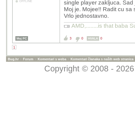
OFFLINE
single player zakljuca. Sad
Moj je. Mojee!! Radit cu sa 
Vrlo jednostavno.
AMD,........is that baba S
3
0
0
Moj PC
HVALA
1
Bug.hr
»
Forum
»
Komentari s weba
»
Komentari članaka s naših web stranica
Copyright © 2008 - 2026 