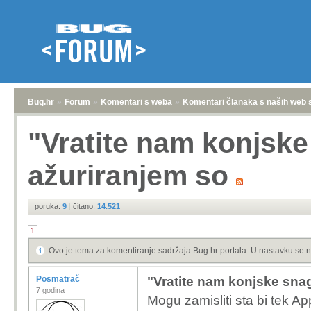
Bug.hr
»
Forum
»
Komentari s weba
»
Komentari članaka s naših web 
"Vratite nam konjske
ažuriranjem so
poruka:
9
|
čitano:
14.521
1
Ovo je tema za komentiranje sadržaja Bug.hr portala. U nastavku se n
Posmatrač
"Vratite nam konjske sna
7 godina
Mogu zamisliti sta bi tek App