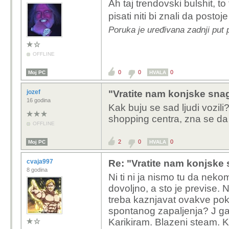
Ah taj trendovski bulshit, t
pisati niti bi znali da postoj
Poruka je uređivana zadnji put 
OFFLINE
0
0
0
Moj PC
HVALA
jozef
"Vratite nam konjske sna
16 godina
Kak buju se sad ljudi vozil
shopping centra, zna se da 
OFFLINE
2
0
0
Moj PC
HVALA
cvaja997
Re: "Vratite nam konjske 
8 godina
Ni ti ni ja nismo tu da neko
dovoljno, a sto je previse. 
treba kaznjavat ovakve poku
spontanog zapaljenja? J ga s
Karikiram. Blazeni steam. Ko