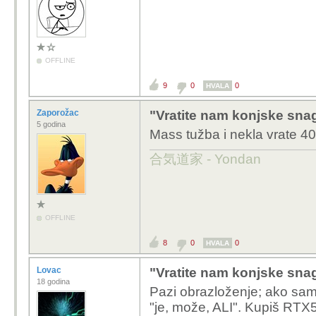
OFFLINE
9
0
0
HVALA
Zaporožac
"Vratite nam konjske sna
5 godina
Mass tužba i nekla vrate 4
合気道家 - Yondan
OFFLINE
8
0
0
HVALA
Lovac
"Vratite nam konjske sna
18 godina
Pazi obrazloženje; ako sam
"je, može, ALI". Kupiš RTX5