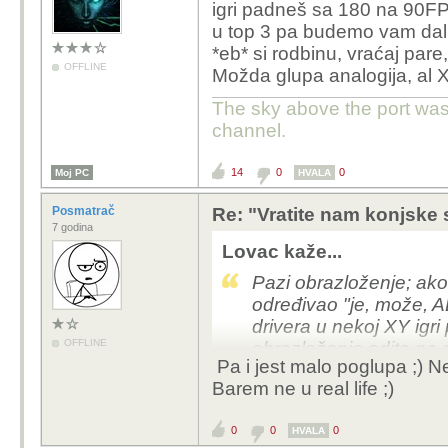
igri padneš sa 180 na 90FP
u top 3 pa budemo vam dali
*eb* si rodbinu, vraćaj pare,
OFFLINE
Možda glupa analogija, al X
The sky above the port was 
channel.
14
0
0
Moj PC
HVALA
Posmatrač
Re: "Vratite nam konjske 
7 godina
Lovac kaže...
Pazi obrazloženje; ako
određivao "je, može, A
drivera u nekoj XY ig
OFFLINE
obrazloženje odite na 
Pa i jest malo poglupa ;) N
svih 180FPS-a jer znači
Barem ne u real life ;)
pare, onda bih uzeo pun
analogija, al Xiaomi obr
0
0
0
HVALA