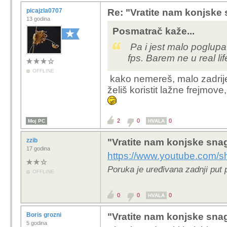
picajzla0707
Re: "Vratite nam konjske 
13 godina
Posmatrač kaže...
Pa i jest malo poglupa
fps. Barem ne u real life
OFFLINE
kako nemereš, malo zadrij
želiš koristit lažne frejmove
2
0
0
Moj PC
HVALA
zzib
"Vratite nam konjske sna
17 godina
https://www.youtube.com/
Poruka je uređivana zadnji put 
OFFLINE
0
0
0
HVALA
Boris grozni
"Vratite nam konjske sna
5 godina