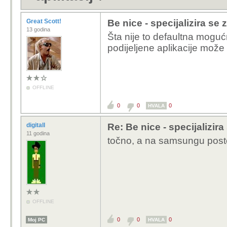
Great Scott!
Be nice - specijalizira se 
13 godina
Šta nije to defaultna moguć
podijeljene aplikacije može
OFFLINE
0
0
0
HVALA
digitall
Re: Be nice - specijalizira
11 godina
točno, a na samsungu posto
OFFLINE
0
0
0
Moj PC
HVALA