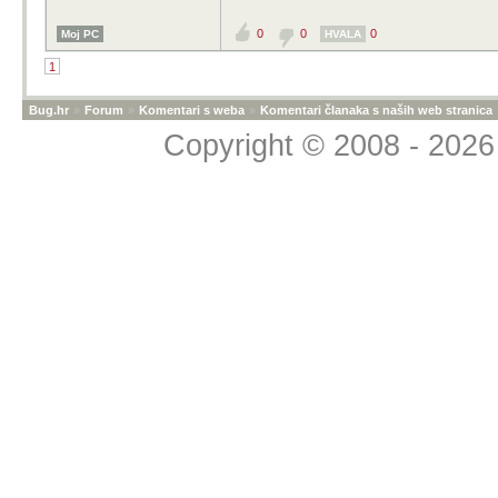
0
0
0
Moj PC
HVALA
1
Bug.hr
»
Forum
»
Komentari s weba
»
Komentari članaka s naših web stranica
Copyright © 2008 - 2026 