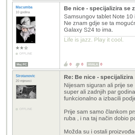
Macumba
Be nice - specijalizira se 
10 godina
Samsungov tablet Note 10 ima
Ne znam gdje se ta mogućn
Galaxy S24 to ima.
Life is jazz. Play it cool.
OFFLINE
0
0
0
Moj PC
HVALA
Sirotanovic
Re: Be nice - specijalizira
20 mjeseci
Nijesam siguran ali prije se
super ali zadnjih par godina 
funkcionalno a izbacili podj
OFFLINE
Prije sam samo člankom prs
ruba , i na taj način dobio po
Možda su i ostali proizvođači