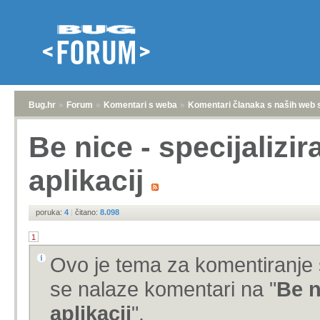
Bug.hr
»
Forum
»
Komentari s weba
»
Komentari članaka s naših web 
Be nice - specijalizi
aplikacij
poruka:
4
|
čitano:
8.098
1
Ovo je tema za komentiranje 
se nalaze komentari na "
Be n
aplikacij
".