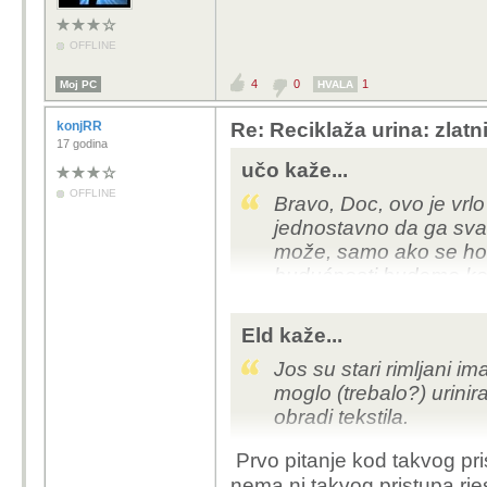
OFFLINE
4
0
1
Moj PC
HVALA
konjRR
Re: Reciklaža urina: zlatn
17 godina
učo kaže...
OFFLINE
Bravo, Doc, ovo je vrlo
jednostavno da ga sva
može, samo ako se ho
budućnosti budemo koris
bi priroda sigurno bi
prije puuno godina gled
Eld kaže...
sjećanju kako su kinezi
Jos su stari rimljani im
kojima je pisalo "dajte 
moglo (trebalo?) urinir
velikim digestorima u k
obradi tekstila.
organsko gnojivo i plin k
tridesetak godina.
Prvo pitanje kod takvog pri
nema ni takvog pristupa rj