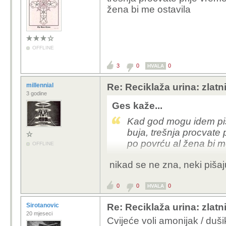
žena bi me ostavila
OFFLINE
3
0
0
HVALA
millennial
Re: Reciklaža urina: zlatn
3 godine
Ges kaže...
Kad god mogu idem piša
buja, trešnja procvate p
po povrću al žena bi m
OFFLINE
nikad se ne zna, neki pišaj
0
0
0
HVALA
Sirotanovic
Re: Reciklaža urina: zlatn
20 mjeseci
Cvijeće voli amonijak / duš