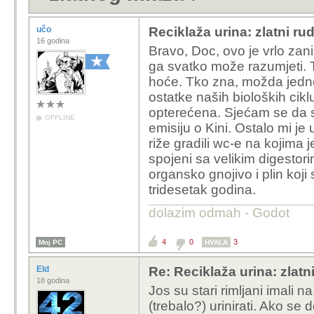
učo
Reciklaža urina: zlatni ru
16 godina
Bravo, Doc, ovo je vrlo zan
ga svatko može razumjeti.
hoće. Tko zna, možda jedno
ostatke naših bioloških cik
opterećena. Sjećam se da 
OFFLINE
emisiju o Kini. Ostalo mi je
riže gradili wc-e na kojima j
spojeni sa velikim digestori
organsko gnojivo i plin koji s
tridesetak godina.
dolazim odmah - Godot
4
0
3
Moj PC
HVALA
Eld
Re: Reciklaža urina: zlatn
18 godina
Jos su stari rimljani imali 
(trebalo?) urinirati. Ako se 