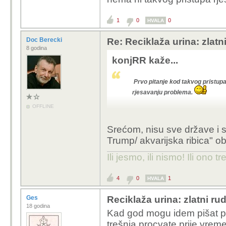
1
0
0
HVALA
Doc Berecki
Re: Reciklaža urina: zlatn
8 godina
konjRR kaže...
Prvo pitanje kod takvog pristupa
rjesavanju problema.
OFFLINE
Srećom, nisu sve države i 
Trump/ akvarijska ribica" ob
Ili jesmo, ili nismo! Ili ono tr
4
0
1
HVALA
Ges
Reciklaža urina: zlatni ru
18 godina
Kad god mogu idem pišat po 
trešnja procvate prije vremen