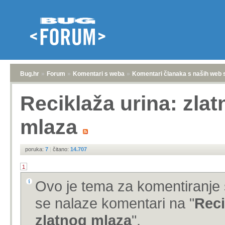
Bug.hr
»
Forum
»
Komentari s weba
»
Komentari članaka s naših web 
Reciklaža urina: zlat
mlaza
poruka:
7
|
čitano:
14.707
1
Ovo je tema za komentiranje 
se nalaze komentari na "
Reci
zlatnog mlaza
".