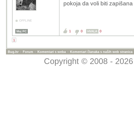
pokoja da voli biti zapišana
OFFLINE
1
0
0
Moj PC
HVALA
1
Bug.hr
»
Forum
»
Komentari s weba
»
Komentari članaka s naših web stranica
Copyright © 2008 - 2026 