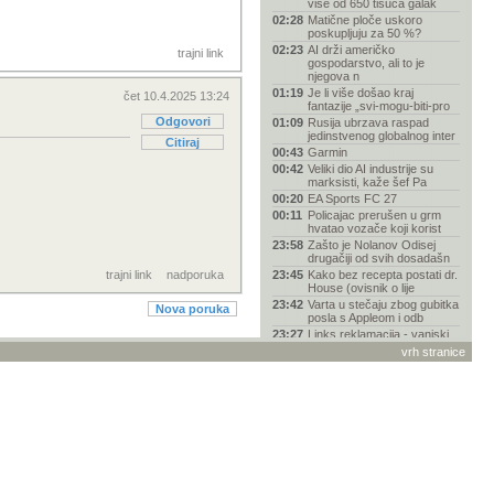
više od 650 tisuća galak
02:28
Matične ploče uskoro
poskupljuju za 50 %?
02:23
AI drži američko
trajni link
gospodarstvo, ali to je
njegova n
01:19
Je li više došao kraj
čet 10.4.2025 13:24
fantazije „svi-mogu-biti-pro
Odgovori
01:09
Rusija ubrzava raspad
jedinstvenog globalnog inter
Citiraj
00:43
Garmin
00:42
Veliki dio AI industrije su
marksisti, kaže šef Pa
00:20
EA Sports FC 27
00:11
Policajac prerušen u grm
hvatao vozače koji korist
23:58
Zašto je Nolanov Odisej
drugačiji od svih dosadašn
trajni link
nadporuka
23:45
Kako bez recepta postati dr.
House (ovisnik o lije
23:42
Varta u stečaju zbog gubitka
Nova poruka
posla s Appleom i odb
23:27
Links reklamacija - vanjski
servis MR servis
vrh stranice
23:14
Spider-Man "napao" vozače
BMW-a reklamom na
ugrađe
23:11
Pentagon kupio 2000
ukrajinskih jurišnih dronova
u
23:03
Zoox dobio odobrenje za
komercijalnu robotaksi usl
22:31
Smiješne slike