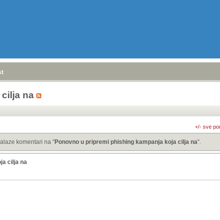
stranica
»
cilja na
+/- sve po
alaze komentari na "
Ponovno u pripremi phishing kampanja koja cilja na
".
a cilja na