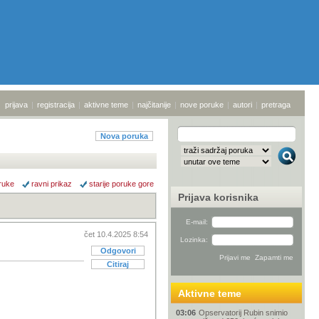
prijava
|
registracija
|
aktivne teme
|
najčitanije
|
nove poruke
|
autori
|
pretraga
Nova poruka
ruke
ravni prikaz
starije poruke gore
Prijava korisnika
E-mail:
čet 10.4.2025 8:54
Lozinka:
Odgovori
Citiraj
Aktivne teme
03:06
Opservatorij Rubin snimio