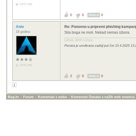
OFFLINE
0
0
0
HVALA
Ante
Re: Ponovno u pripremi phishing kampanja
18 godina
Sila boga ne moli. Nekad nemas izbora.
Linux, Arch Linux.
Poruka je uređivana zadnji put čet 10.4.2025 13:
OFFLINE
2
0
0
HVALA
1
Bug.hr
»
Forum
»
Komentari s weba
»
Komentari članaka s naših web stranica