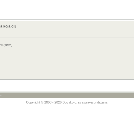
 koja cilj
24 (Ante).
»
Copyright © 2008 - 2026 Bug d.o.o. sva prava pridržana.