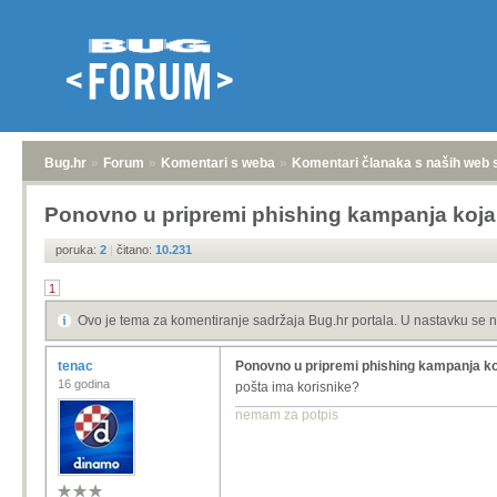
Bug.hr
»
Forum
»
Komentari s weba
»
Komentari članaka s naših web 
Ponovno u pripremi phishing kampanja koja 
poruka:
2
|
čitano:
10.231
1
Ovo je tema za komentiranje sadržaja Bug.hr portala. U nastavku se n
tenac
Ponovno u pripremi phishing kampanja koj
16 godina
pošta ima korisnike?
nemam za potpis